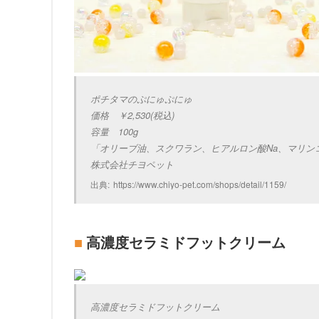
ポチタマのぷにゅぷにゅ

価格　￥2,530(税込)

容量　100g

「オリーブ油、スクワラン、ヒアルロン酸Na、マリン
出典:
https://www.chiyo-pet.com/shops/detail/1159/
高濃度セラミドフットクリーム
高濃度セラミドフットクリーム
