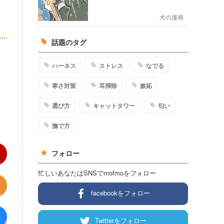
犬の漫画
話題のタグ
ハーネス
ストレス
なでる
寒さ対策
耳掃除
嫉妬
選び方
キャットタワー
匂い
撫で方
フォロー
忙しいあなたはSNSでmofmoをフォロー
facebookをフォロー
Twitterをフォロー