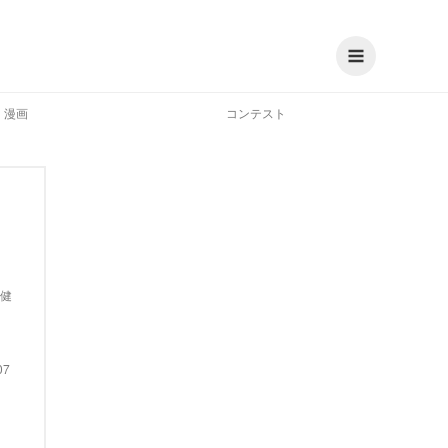
漫画
コンテスト
健
07