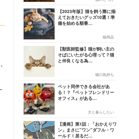
【2023年版】猫を飼う際に揃
えておきたいグッズ10選！準
備を始める順番…
猫用品
【獣医師監修】猫が飼い主の
そばにいたがる心理って？猫
と仲良くなる為…
い
猫の気持ち
ペット同伴できる会社があ
ー
る！？『ペットフレンドリー
オフィス』がある…
犬と暮らしたい
【漫画】第1話：「おかえりワ
ン」まさに”ワン”ダフル・ワ
ールド！居るだ…