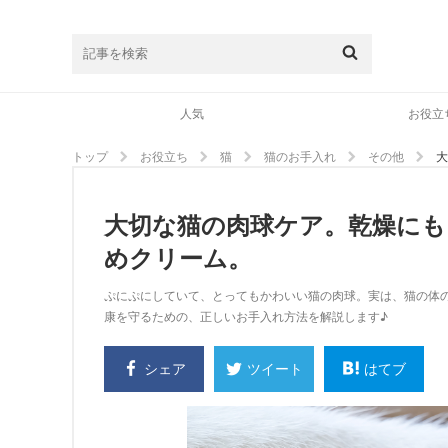
人気
お役立
トップ
お役立ち
猫
猫のお手入れ
その他
大
大切な猫の肉球ケア。乾燥に
めクリーム。
ぷにぷにしていて、とってもかわいい猫の肉球。実は、猫の体
康を守るための、正しいお手入れ方法を解説します♪
シェア
はてブ
ツイート