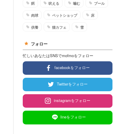
餌
吠える
噛む
プール
肉球
ペットショップ
床
供養
猫カフェ
雪
フォロー
忙しいあなたはSNSでmofmoをフォロー
facebookをフォロー
Twitterをフォロー
instagramをフォロー
lineをフォロー