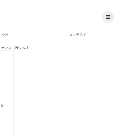
漫画
コンテスト
ニャンコ【麦くん】
18