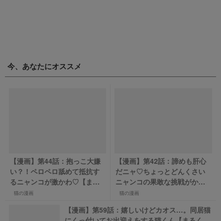
今、あなたにオススメ
【漫画】第44話：抱っこ大嫌
【漫画】第42話：諦めも肝心
い？！ペロペロ舐めて抵抗す
だニャ♡ちょっとどんくさい
るニャンコが激かわ♡【まる
ニャンコの果敢な挑戦がかわ
くん】
いい【ナノくん】
猫の漫画
猫の漫画
【漫画】第59話：嬉しいけどカオス…。同居猫
にくっ付いてお出迎えをする猫くん【まるく