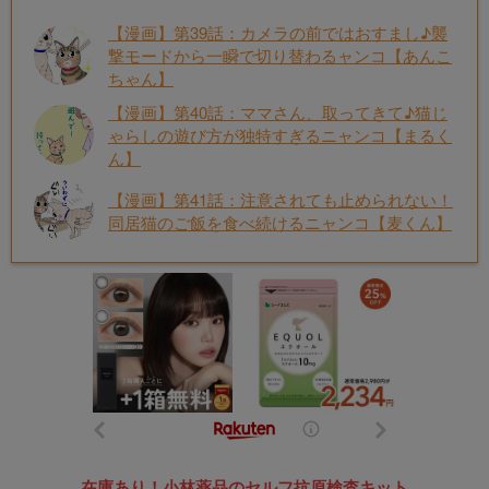
【漫画】第39話：カメラの前ではおすまし♪襲
撃モードから一瞬で切り替わるャンコ【あんこ
ちゃん】
【漫画】第40話：ママさん、取ってきて♪猫じ
ゃらしの遊び方が独特すぎるニャンコ【まるく
ん】
【漫画】第41話：注意されても止められない！
同居猫のご飯を食べ続けるニャンコ【麦くん】
在庫あり！小林薬品のセルフ抗原検査キット