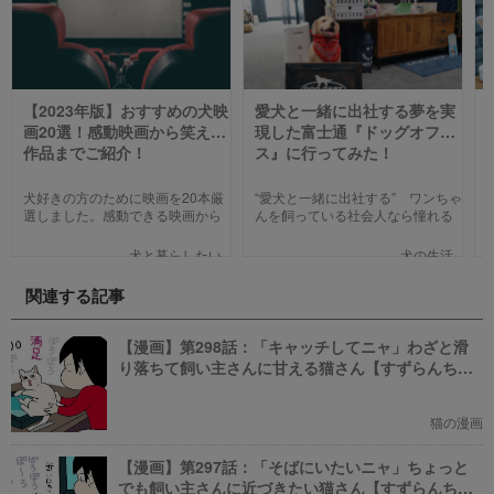
【2023年版】おすすめの犬映
愛犬と一緒に出社する夢を実
画20選！感動映画から笑える
現した富士通『ドッグオフィ
作品までご紹介！
ス』に行ってみた！
犬好きの方のために映画を20本厳
“愛犬と一緒に出社する” ワンちゃ
選しました。感動できる映画から
んを飼っている社会人なら憧れる
笑える作品、ファミリー向けま
人も多いのではないでしょうか。
で、犬の名作映画を邦画7本,洋画7
そんな夢のような取り組みを富士
犬と暮らしたい
犬の生活
本,アニメ6本を紹介します。それ
通は大手企業ながら実現してしま
ぞれの映画の魅力やあらすじを短
いました。富士通が愛犬家のため
関連する記事
い文章で簡潔に紹介しています。
にどんな取り組みをしているのか
映画選びの参考にしていただけれ
新たに設立された【ドッグオフィ
ばと思います。
ス】を取材してきました！
【漫画】第298話：「キャッチしてニャ」わざと滑
り落ちて飼い主さんに甘える猫さん【すずらんちゃ
ん】
猫の漫画
【漫画】第297話：「そばにいたいニャ」ちょっと
でも飼い主さんに近づきたい猫さん【すずらんちゃ