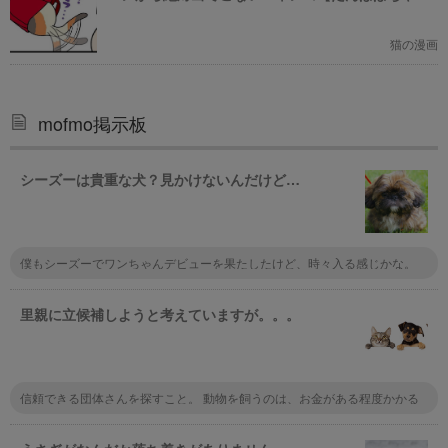
ん】
猫の漫画
mofmo掲示板
シーズーは貴重な犬？見かけないんだけど…
僕もシーズーでワンちゃんデビューを果たしたけど、時々入る感じかな。
里親に立候補しようと考えていますが。。。
信頼できる団体さんを探すこと。 動物を飼うのは、お金がある程度かかる
ことを理解する。 フード、予防注射、フィラリア予防薬、トリミングは、
必須。 病気になったら病院代。 最低でも、上記は掛かります。 最後まで飼
育すること。 これが、里親に限らず動物を飼う最低条件です。 無理な方は