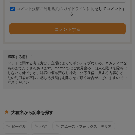
コメント投稿ご利用規約のガイドライン
に同意してコメントす
る
コメントする
投稿する前に！
ペットに関する考え方は、立場によってポジティブなもの、ネガティブな
ものまでたくさんあります。mofmoではご意見含め、出来る限り削除等は
しない方針ですが、誹謗中傷や荒らし行為、公序良俗に反する内容など、
他の利用者が不快に感じる投稿は削除させて頂く場合がございますのでご
注意ください。
犬種名から記事を探す
ビーグル
パグ
スムース・フォックス・テリア