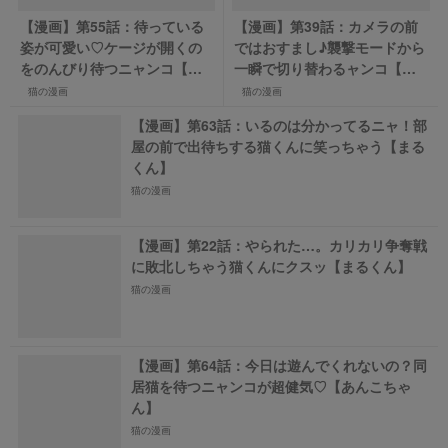
【漫画】第55話：待っている
【漫画】第39話：カメラの前
姿が可愛い♡ケージが開くの
ではおすまし♪襲撃モードから
をのんびり待つニャンコ【ま
一瞬で切り替わるャンコ【あ
るくん】
んこちゃん】
猫の漫画
猫の漫画
【漫画】第63話：いるのは分かってるニャ！部
屋の前で出待ちする猫くんに笑っちゃう【まる
くん】
猫の漫画
【漫画】第22話：やられた…。カリカリ争奪戦
に敗北しちゃう猫くんにクスッ【まるくん】
猫の漫画
【漫画】第64話：今日は遊んでくれないの？同
居猫を待つニャンコが超健気♡【あんこちゃ
ん】
猫の漫画