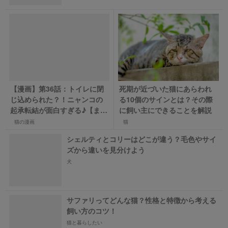
【漫画】第36話：トイレに閉
死期が近づいた猫にあらわれ
じ込められた？！ニャンコの
る10個のサインとは？その際
起承転結が面白すぎる♪【まる
に飼い主にできることを解説
くん】
猫の漫画
猫
シェルティとコリーはどこが違う？毛色やサイ
ズから違いを見分けよう
犬
サファリってどんな猫？性格と特徴から考える
飼い方のコツ！
猫と暮らしたい