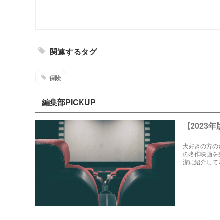
関連するタグ
保険
編集部PICKUP
【2023
犬好きの方の
の名作映画を
潔に紹介して