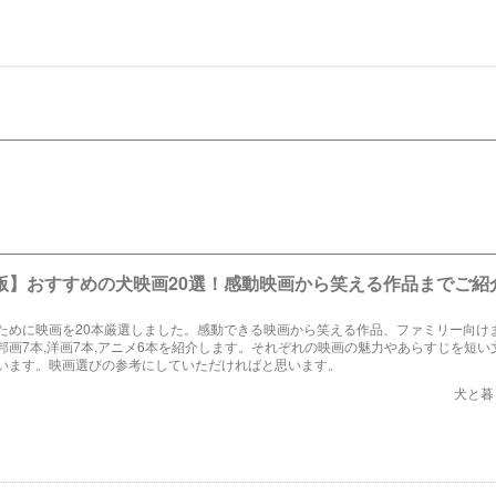
年版】おすすめの犬映画20選！感動映画から笑える作品までご紹
ために映画を20本厳選しました。感動できる映画から笑える作品、ファミリー向け
邦画7本,洋画7本,アニメ6本を紹介します。それぞれの映画の魅力やあらすじを短い
います。映画選びの参考にしていただければと思います。
犬と暮