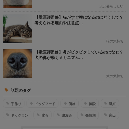
犬と暮らしたい
【獣医師監修】猫がすぐ横になるのはどうして？
考えられる理由や注意点…
猫の気持ち
【獣医師監修】鼻がピクピクしているのはなぜ？
犬の鼻が動くメカニズム…
犬の気持ち
話題のタグ
手作り
ドッグフード
価格
値段
避妊
ドッグラン
叱る
譲渡会
発情期
家出