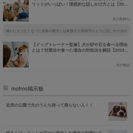
リットがいっぱい！理想的な話しかけ方とは【2023
年版】
犬の気持ち
確かにもう亡くなった実家の愛犬には家族が人間相手のように話しかけるの
で、まるで人間の言葉を当たり前に理解しているように行動してました。例
えば、散歩のときに、他の飼い主さんのようにリードを強くひっぱり犬を制
【ドッグトレーナー監修】犬が砂や石を食べる理由
しようとすると、実家の犬は飼い主をじっと見て、何か自分が悪いことした
かな？と考え事をしているようなしぐさを見せます。あまりリードを引っ張
とは？対策法や食べた場合の対処法を解説【2023年
るようなことを繰り返すと、犬が謝るしぐさをしだして、しゅんとします。
版】
だから、うちの家族はリードを引っ張って制するようなことをせず、幼児に
言うように「ちょっとゆっくり歩いてね」、「今日はそっちじゃなくて、こ
犬の散歩
っち行くよ」など、可能な限り話しかけていました。 人間の食べものをね
だるのが目立って諭すときも、人間の食べものの多く（ネギ、貝類、カレ
ー、スパイス類、チョコレート、炭酸飲料、カフェイン、等）は犬にとって
毒になるのでヘタすると死んでしまうことを説明すると、まるで理解したよ
mofmo掲示板
うに、翌日から一切、人間の食べものをねだらなくなりました。また、父親
が仕事に行くときに、高い声を出してぐずるので、父親が仕事してお金を稼
いでいるんだよ。そのお金で家族はご飯が食べられるという人間社会の仕組
みを3分ほど時間をかけて説明したら、次の日から、「お仕事」と聞くと、
近所の公園で犬のうんち持って帰らない人！！
全くぐずらなくなりました(笑) 言葉を理解しているはずはないのですが、空
気を読む能力と、自分に何を求められているかを察知する犬の能力は凄いで
す。
皆さんは、ペットが万が一脱走した場合の対策など