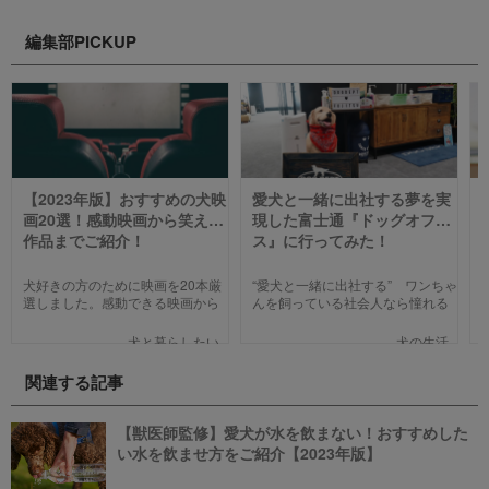
編集部PICKUP
【2023年版】おすすめの犬映
愛犬と一緒に出社する夢を実
画20選！感動映画から笑える
現した富士通『ドッグオフィ
作品までご紹介！
ス』に行ってみた！
犬好きの方のために映画を20本厳
“愛犬と一緒に出社する” ワンちゃ
選しました。感動できる映画から
んを飼っている社会人なら憧れる
笑える作品、ファミリー向けま
人も多いのではないでしょうか。
で、犬の名作映画を邦画7本,洋画7
そんな夢のような取り組みを富士
犬と暮らしたい
犬の生活
本,アニメ6本を紹介します。それ
通は大手企業ながら実現してしま
ぞれの映画の魅力やあらすじを短
いました。富士通が愛犬家のため
関連する記事
い文章で簡潔に紹介しています。
にどんな取り組みをしているのか
映画選びの参考にしていただけれ
新たに設立された【ドッグオフィ
ばと思います。
ス】を取材してきました！
【獣医師監修】愛犬が水を飲まない！おすすめした
い水を飲ませ方をご紹介【2023年版】