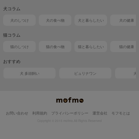
犬コラム
犬のしつけ
犬の食べ物
犬と暮らしたい
犬の健康
猫コラム
猫のしつけ
猫の食べ物
猫と暮らしたい
猫の健康
おすすめ
犬 多頭飼い
ピュリナワン
犬
お問い合わせ
利用規約
プライバシーポリシー
運営会社
モフモとは
Copyright © 2015 mofmo.All Rights Reserved