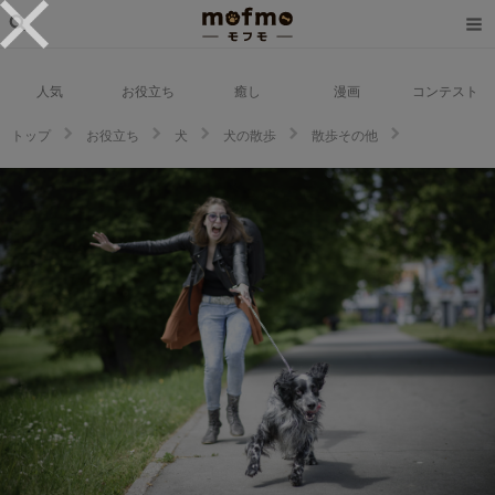
人気
お役立ち
癒し
漫画
コンテスト
トップ
お役立ち
犬
犬の散歩
散歩その他
犬が散歩中にリードを引っ張る？噛む？そんな時の解決方法をご紹介