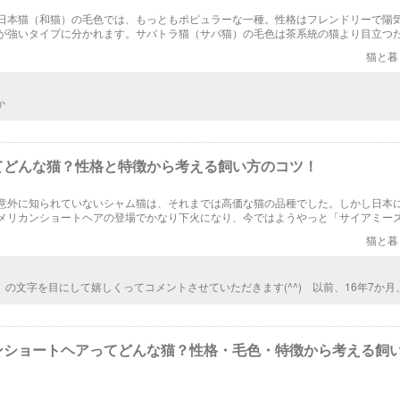
日本猫（和猫）の毛色では、もっともポピュラーな一種。性格はフレンドリーで陽
が強いタイプに分かれます。サバトラ猫（サバ猫）の毛色は茶系統の猫より目立つ
るためにこういった性格になったと考えられます。サバトラ猫の性格と特徴を紹介
猫と暮
す。
か
てどんな猫？性格と特徴から考える飼い方のコツ！
意外に知られていないシャム猫は、それまでは高価な猫の品種でした。しかし日本
メリカンショートヘアの登場でかなり下火になり、今ではようやっと「サイアミー
個体がペットショップに出てきている程度です。しかしながら、飼ってみるとなか
猫と暮
、面白いと思います。飼い方、しつけの方法、選び方まで解説しましょう。
》の文字を目にして嬉しくってコメントさせていただきます(^^) 以前、16年7か月
の一員として大切に育てて暮らしていました。シャム猫大好きです。女の子シャム
んばさんで、走って回りジャンプして登ってまわり、家中傷だらけでした。スリム
y、高貴な姿、それはそれはbeautiful！プライドが高いけど甘えん坊さんでした。別
もうペットは飼いませんが、もしも、また猫ちゃんと暮らすならば、絶対にシャム
ンショートヘアってどんな猫？性格・毛色・特徴から考える飼