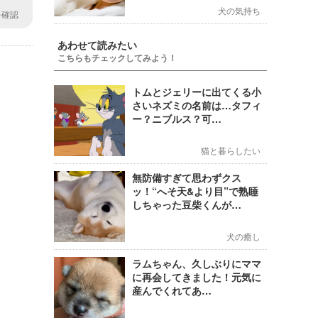
犬の気持ち
を確認
くの命
あわせて読みたい
こちらもチェックしてみよう！
トムとジェリーに出てくる小
さいネズミの名前は…タフィ
ー？ニブルス？可…
猫と暮らしたい
無防備すぎて思わずクス
ッ！“へそ天&より目”で熟睡
しちゃった豆柴くんが…
犬の癒し
ラムちゃん、久しぶりにママ
に再会してきました！元気に
産んでくれてあ…