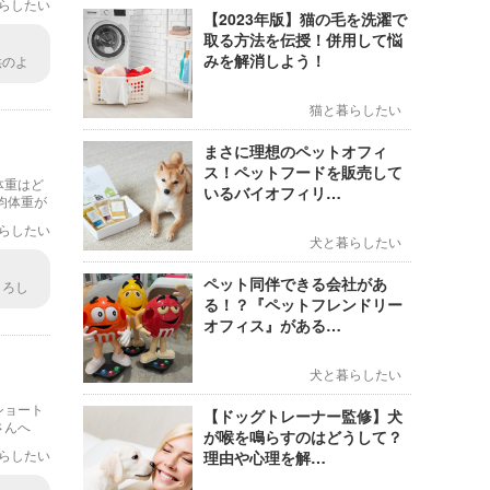
らしたい
【2023年版】猫の毛を洗濯で
取る方法を伝授！併用して悩
みを解消しよう！
供のよ
。私も
猫と暮らしたい
まさに理想のペットオフィ
ス！ペットフードを販売して
体重はど
いるバイオフィリ…
均体重が
１年目の
らしたい
移を追っ
犬と暮らしたい
ペット同伴できる会社があ
よろし
る！？『ペットフレンドリー
、具体
オフィス』がある…
犬と暮らしたい
ショート
【ドッグトレーナー監修】犬
さんへ
が喉を鳴らすのはどうして？
らしたい
理由や心理を解…