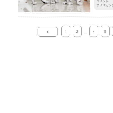
コメント
アメリカン
するんです
が犠牲にな
1
2
4
5
...