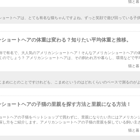
猫と暮
ショートヘアは、とても有名な猫ちゃんですよね。ずっと笑顔で遊び回っている子
ので、猫ちゃんと遊びたいなと考えいる人にはぴったりの猫ちゃんかもしれません
てみたいな。
ンショートヘアの体重は変わる？知りたい平均体重と推移。
称で有名で、大人気のアメリカンショートヘア！そんなアメリカンショートヘアの
くのでしょう？ アメリカンショートヘアは、その飼われ方や暮らし、環境などで平
その体重の推移は３か月、４カ月、１年で大きく変わってきます。なかでも、生後
猫と暮
とても重要なのです。今回は、アメリカンショートヘアの体重や平均体重とその推
います。
こまめにとのことですけれども、こまめというのはどれくらいのペースで測るのが
うか。一月にいっぺんでも良いでしょうか。こまめの基準がよくわかりませんので
いただけると助かります。
ンショートヘアの子猫の里親を探す方法と里親になる方法！
ョートヘアの子猫をペットショップで買わずに、里親になりたい方にはアメリカン
探し方をご紹介します。アメリカンショートヘアの子猫の里親を探している飼い主
し方をご紹介します。また、里親になる時の注意点も確認してみてくださいね。
猫と暮