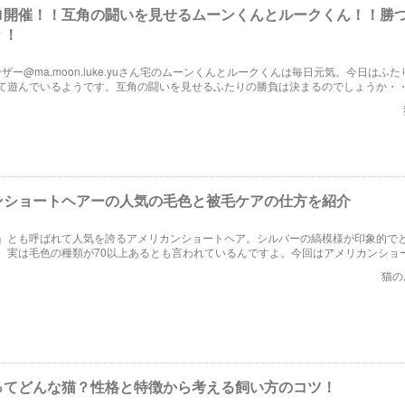
ロ開催！！互角の闘いを見せるムーンくんとルークくん！！勝
？！
amユーザー@ma.moon.luke.yuさん宅のムーンくんとルークくんは毎日元気。今日はふ
て遊んでいるようです。互角の闘いを見せるふたりの勝負は決まるのでしょうか・
ンショートヘアーの人気の毛色と被毛ケアの仕方を紹介
」とも呼ばれて人気を誇るアメリカンショートヘア。シルバーの縞模様が印象的で
、実は毛色の種類が70以上あるとも言われているんですよ。今回はアメリカンショ
について調べてみましょう。たくさんある毛色の中からお気に入りを見つけてくだ
猫の
ってどんな猫？性格と特徴から考える飼い方のコツ！