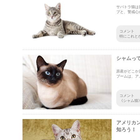
サバトラ猫は
プと、警戒心
敵から身を守
たいと思いま
コメント
特にこれと
シャムっ
原産がどこか
ブームは、ア
で、スリムな
ークな性格で
コメント
《シャム猫
ム猫を家族
たが、おて
やかなbod
しいので、
アメリカ
ね。
知ろう！