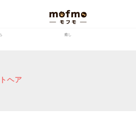
ち
癒し
トヘア