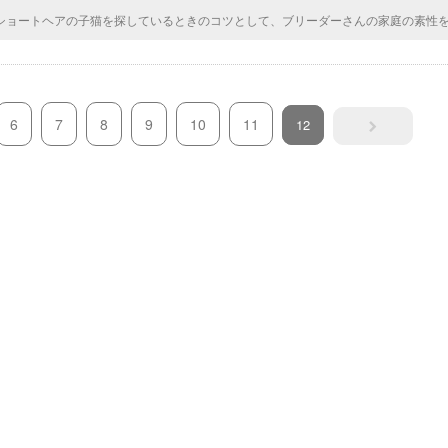
ショートヘアの子猫を探しているときのコツとして、ブリーダーさんの家庭の素性
ね。確かに、たまにブリーダーが違法で操業していたり、多頭飼いが崩壊して、多
ると聞いたので、確認は大事かも。
6
7
8
9
10
11
12