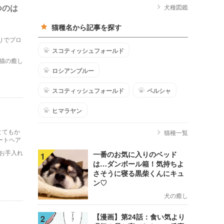
つのは
犬種図鑑
猫種名から記事を探す
たりでプロ
・
スコティッシュフォールド
猫の癒し
ロシアンブルー
スコティッシュフォールド
ペルシャ
ヒマラヤン
とてもか
猫種一覧
ートヘア
さい。
お手入れ
一番のお気に入りのベッド
1
は…ダンボール箱！気持ちよ
さそうに寝る黒柴くんにキュ
ン♡
犬の癒し
【漫画】第24話：食い気より
2