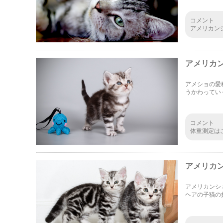
コメント
アメリカン
うな性格な
いつか飼っ
アメリカ
アメショの愛
うかわってい
変化します。
体重の推移は
ていこうと思
コメント
体重測定は
いのでしょ
的に記して
アメリカ
アメリカンシ
ヘアの子猫の
は、里親の探