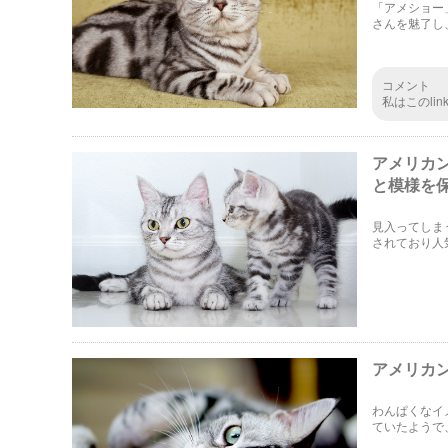
「アメショー
さんを魅了し
ます。人気の
届けします。
コメント
私はこのli
アメリカ
と模様を
見入ってしま
されており人
や、ブラッシ
法をご紹介し
アメリカ
わんぱくなイ
ていたようで
て特徴や性格