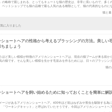
」の略称で親しまれる、とってもキュートな猫の歴史は、非常に長いもので、多く
、ペットショップでも猫の品種で最も人気のある種類として、猫の代表的なものに
秘密、性格、歴史から今日に至る経路、そして特徴から飼い方、選び方まで完全網
猫と暮
nk気に入りました
ンショートヘアの性格から考えるブラッシングの方法。美しい
保ちましょう
うほど美しい模様が特徴のアメリカンショートヘアは、現在の猫ブームが来る前か
気の猫です。そんな美しい模様を生かす毛並みを作るためには、日々のブラッシン
ングの方法が重要になってきます。ここでは、美しい毛並みを作るブラッシングの
猫の
ます。
ンショートヘアを飼い始めるために知っておくことを簡単に解
メージがあるアメリカンショートヘア。400年ほど前はねずみや害虫を駆除する為
、「ワーキングキャット」と呼ばれていたそうです。今回はアメリカンショートヘ
、飼い方をご紹介します！