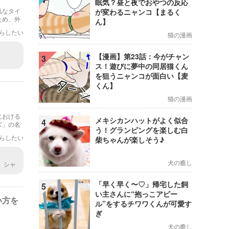
眠気？昼と夜でおやつの反応
気なタイ
が変わるニャンコ【まるく
ため、外
ん】
していき
らしたい
猫の漫画
【漫画】第23話：今がチャン
3
ス！遊びに夢中の同居猫くん
を狙うニャンコが面白い【麦
くん】
猫の漫画
における
メキシカンハットがよく似合
4
ズ」の名
う！グランピングを楽しむ白
なかユニ
らしたい
柴ちゃんが楽しそう♪
犬の癒し
、シャ
猫でし
でしな
「早く早く〜♡」帰宅した飼
5
れが悲
い主さんに“抱っこアピー
猫です
い方を
ル”をするチワワくんが可愛す
ぎ
犬の癒し