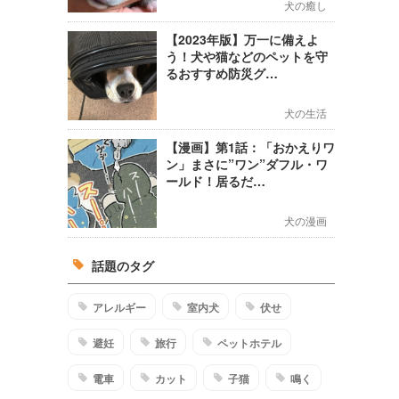
犬の癒し
【2023年版】万一に備えよ
う！犬や猫などのペットを守
るおすすめ防災グ…
犬の生活
【漫画】第1話：「おかえりワ
ン」まさに”ワン”ダフル・ワ
ールド！居るだ…
犬の漫画
話題のタグ
アレルギー
室内犬
伏せ
避妊
旅行
ペットホテル
電車
カット
子猫
鳴く