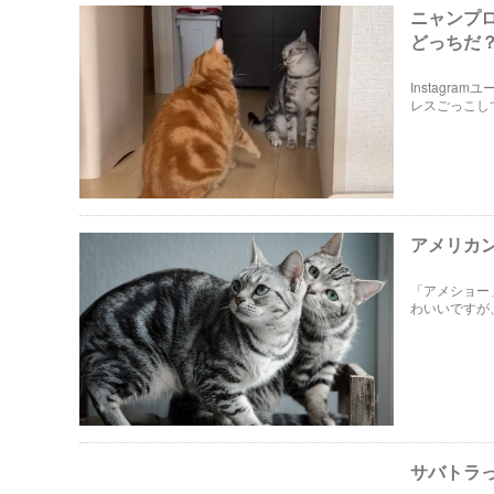
ニャンプ
どっちだ
Instagr
レスごっこし
アメリカ
「アメショー
わいいですが
の毛色の種類
サバトラ