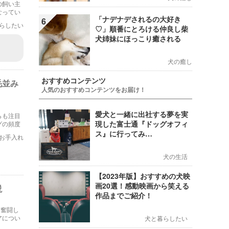
の飼い主
なってい
「ナデナデされるの大好き
羅してお
6
らしたい
♡」順番にとろける仲良し柴
犬姉妹にほっこり癒される
犬の癒し
おすすめコンテンツ
毛並み
人気のおすすめコンテンツをお届け！
愛犬と一緒に出社する夢を実
らも注目
現した富士通『ドッグオフィ
グの頻度
頻度や方
ス』に行ってみ…
お手入れ
犬の生活
【2023年版】おすすめの犬映
画20選！感動映画から笑える
説
作品までご紹介！
に奮闘し
アについ
犬と暮らしたい