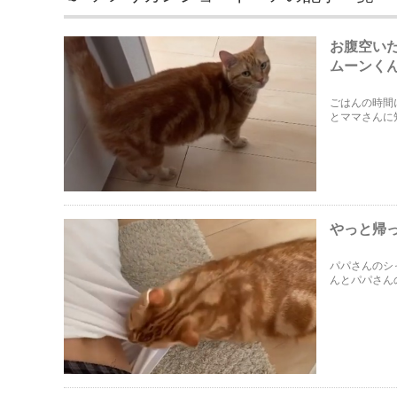
お腹空い
ムーンく
ごはんの時間
とママさんに
やっと帰
パパさんのシ
んとパパさん