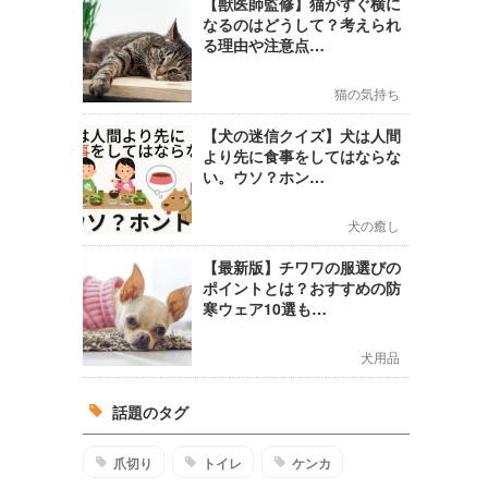
【獣医師監修】猫がすぐ横に
なるのはどうして？考えられ
る理由や注意点…
猫の気持ち
【犬の迷信クイズ】犬は人間
より先に食事をしてはならな
い。ウソ？ホン…
犬の癒し
【最新版】チワワの服選びの
ポイントとは？おすすめの防
寒ウェア10選も…
犬用品
話題のタグ
爪切り
トイレ
ケンカ