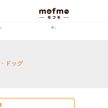
ち
癒し
・ドッグ
鑑