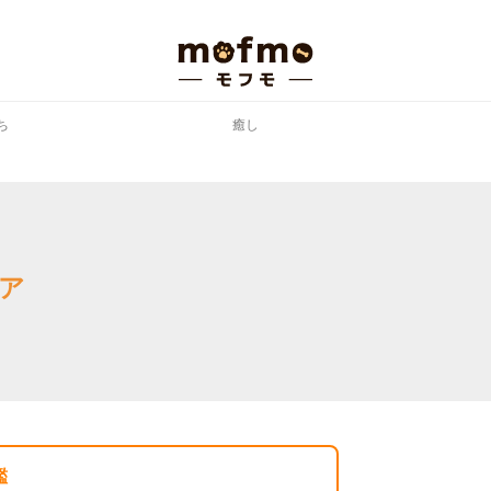
ち
癒し
ア
鑑