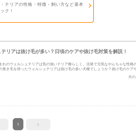
ュ・テリアの性格・特徴・飼い方など基本
ェック！
ュテリアは抜け毛が多い？日頃のケアや抜け毛対策を解説！
まれのウェルシュテリアは気の強いテリア種らしく、活発で元気なやんちゃな性格
の巻き毛を持ったウェルシュテリアは抜け毛の多い犬種でしょうか？抜け毛のケア
見てみましょう。
犬の
1