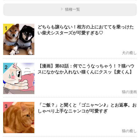
猫種一覧
どちらも譲らない！相方の上におててを乗っけた
1
い柴犬シスターズが可愛すぎる♡
犬の癒し
【漫画】第62話：何でこうなっちゃう！？猫ハウ
2
スになかなか入れない猫くんにクスッ【麦くん】
猫の漫画
「ご飯？」と聞くと「ゴニャ〜ン♪」とお返事。お
3
しゃべり上手なニャンコが可愛すぎ
猫の癒し