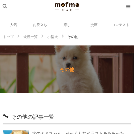
人気
お役立ち
癒し
漫画
コンテスト
トップ
犬種一覧
小型犬
その他
その他
その他の記事一覧
犬のミミちゃん、そっくりなイラストをもらった