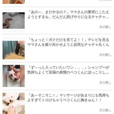
「あの～、まだやるの？」ママさんの要求にこたえ
ようとするも、だんだん投げやりになるチャチャ丸
くん！
犬の癒し
「ちょっと！ボクだけを見てよ！！」テレビを見る
ママさんを振り向かせようと必死なチャチャ丸くん
犬の癒し
「ず～っと入っていたいワン．．．」シャンプーが
気持ちよくて至福の表情のペコくんにほっこりしち
ゃう！
犬の癒し
「あ～そこそこ！」マッサージがあまりにも気持ち
よすぎてトロけちゃうペコくんに胸きゅん！！
犬の癒し