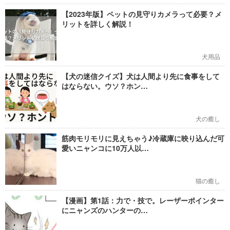
【2023年版】ペットの見守りカメラって必要？メ
リットを詳しく解説！
犬用品
【犬の迷信クイズ】犬は人間より先に食事をして
はならない。ウソ？ホン…
犬の癒し
筋肉モリモリに見えちゃう♪冷蔵庫に映り込んだ可
愛いニャンコに10万人以…
猫の癒し
【漫画】第1話：力で・技で。レーザーポインター
にニャンズのハンターの…