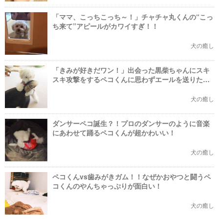
「ママ、こっちこっち～！」チャチャ丸くんの“こっ
ち来て”アピールがカワイすぎ！！
犬の癒し
「きみが好きだワン！」出会った黒柴ちゃんにスキ
スキ攻撃をするペコくんに思わずエールを送りたく
なっちゃう！！
犬の癒し
ダンサーペコ誕生？！プロのダンサーのように音楽
にあわせて踊るペコくんが超かわいい！
犬の癒し
ペコくんvs歯みがきガム！！なぜかおやつと闘うペ
コくんのやんちゃっぷりが面白い！
犬の癒し