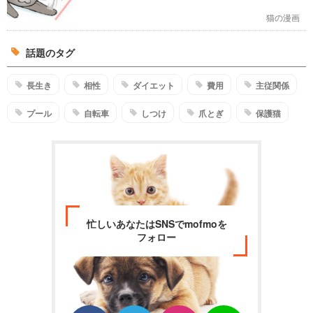
猫の漫画
話題のタグ
長生き
相性
ダイエット
費用
主従関係
プール
自転車
しつけ
爪とぎ
保護猫
忙しいあなたはSNSでmofmoを
フォロー