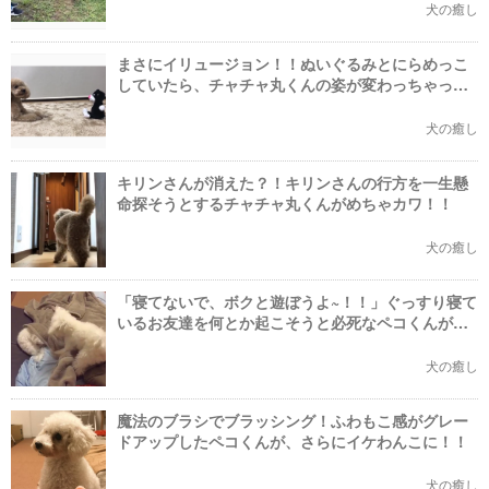
犬の癒し
まさにイリュージョン！！ぬいぐるみとにらめっこ
していたら、チャチャ丸くんの姿が変わっちゃっ
た？！
犬の癒し
キリンさんが消えた？！キリンさんの行方を一生懸
命探そうとするチャチャ丸くんがめちゃカワ！！
犬の癒し
「寝てないで、ボクと遊ぼうよ~！！」ぐっすり寝て
いるお友達を何とか起こそうと必死なペコくんがカ
ワイイ
犬の癒し
魔法のブラシでブラッシング！ふわもこ感がグレー
ドアップしたペコくんが、さらにイケわんこに！！
犬の癒し