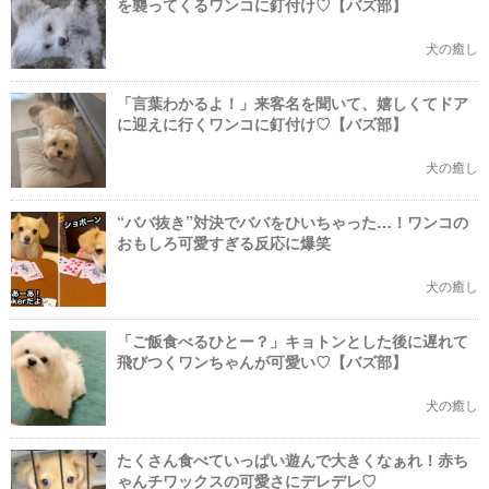
を襲ってくるワンコに釘付け♡【バズ部】
犬の癒し
「言葉わかるよ！」来客名を聞いて、嬉しくてドア
に迎えに行くワンコに釘付け♡【バズ部】
犬の癒し
“ババ抜き”対決でババをひいちゃった…！ワンコの
おもしろ可愛すぎる反応に爆笑
犬の癒し
「ご飯食べるひとー？」キョトンとした後に遅れて
飛びつくワンちゃんが可愛い♡【バズ部】
犬の癒し
たくさん食べていっぱい遊んで大きくなぁれ！赤ち
ゃんチワックスの可愛さにデレデレ♡