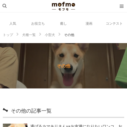
人気
お役立ち
癒し
漫画
コンテスト
トップ
犬種一覧
小型犬
その他
その他
その他の記事一覧
逃げるカマキリさんvsお友達になりたいワンコ。お