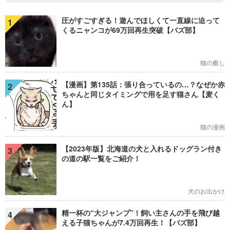
圧がすごすぎる！遊んでほしくて一直線に迫って
1
くるニャンコが69万回再生突破【バズ部】
猫の癒し
【漫画】第135話：張り合っているの…？なぜか赤
2
ちゃんと同じタイミングで用を足す猫さん【麦く
ん】
猫の漫画
【2023年版】北海道の犬と入れるドッグラン付き
3
の道の駅一覧をご紹介！
犬のお出かけ
精一杯の“大ジャンプ”！飼い主さんの手を飛び越
4
える子猫ちゃんが7.4万回再生！【バズ部】