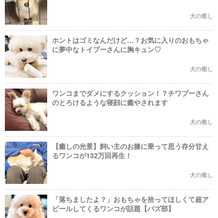
犬の癒し
ホントはゴミなんだけど…？お気に入りのおもちゃ
に夢中なトイプーさんに胸キュン♡
犬の癒し
ワンコまでダメにするクッション！？チワプーさん
のとろけるような寝顔に癒やされます
犬の癒し
【癒しの光景】飼い主のお膝に乗って思う存分甘え
るワンコが132万回再生！
犬の癒し
「落ちましたよ？」おもちゃを拾ってほしくて超ア
ピールしてくるワンコが話題【バズ部】