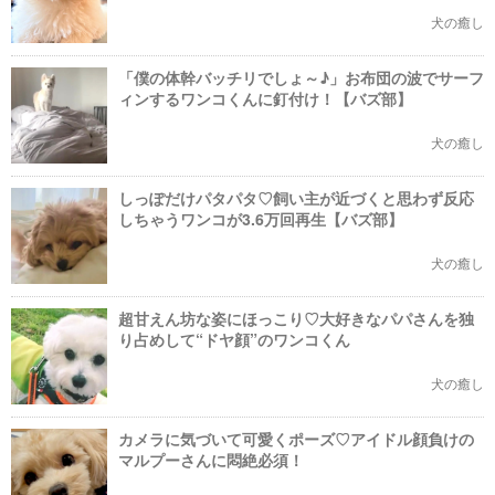
犬の癒し
「僕の体幹バッチリでしょ～♪」お布団の波でサーフ
ィンするワンコくんに釘付け！【バズ部】
犬の癒し
しっぽだけパタパタ♡飼い主が近づくと思わず反応
しちゃうワンコが3.6万回再生【バズ部】
犬の癒し
超甘えん坊な姿にほっこり♡大好きなパパさんを独
り占めして“ドヤ顔”のワンコくん
犬の癒し
カメラに気づいて可愛くポーズ♡アイドル顔負けの
マルプーさんに悶絶必須！