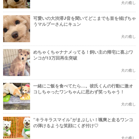
犬の癒し
可愛いの大渋滞♪音を聞いてどこまでも首を傾げちゃ
うマルプーさんにキュン
犬の癒し
めちゃくちゃナナメってる！飼い主の帰宅に喜ぶワ
ンコが13万回再生突破
犬の癒し
一緒にご飯を食べてたら…。彼氏くんの行動に激オ
コしちゃったワンちゃんに思わず笑っちゃう！
犬の癒し
“キラキラスマイル”がまぶしい！颯爽と走るワンコ
の弾けるような笑顔にくぎ付け♡
犬の癒し