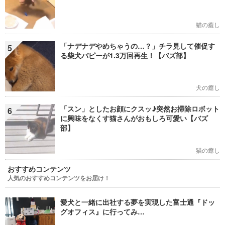
猫の癒し
「ナデナデやめちゃうの…？」チラ見して催促す
5
る柴犬パピーが1.3万回再生！【バズ部】
犬の癒し
「スン」としたお顔にクスッ♪突然お掃除ロボット
6
に興味をなくす猫さんがおもしろ可愛い【バズ
部】
猫の癒し
おすすめコンテンツ
人気のおすすめコンテンツをお届け！
愛犬と一緒に出社する夢を実現した富士通『ドッ
グオフィス』に行ってみ…