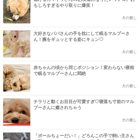
もしろすぎるやり取りに爆笑！
犬の癒し
大好きなパパさんの手を枕にして眠るマルプーさ
ん！腕をギュッとする姿にキュン♡
犬の癒し
赤ちゃんの頃から同じポジション！変わらない寝相
で眠るマルプーさんに悶絶
犬の癒し
チラリと動くお目目が可愛すぎ♡寝落ち寸前のマル
プーさんに癒されちゃう
犬の癒し
「ボールちょーだい！」どろんこの手で飼い主さん