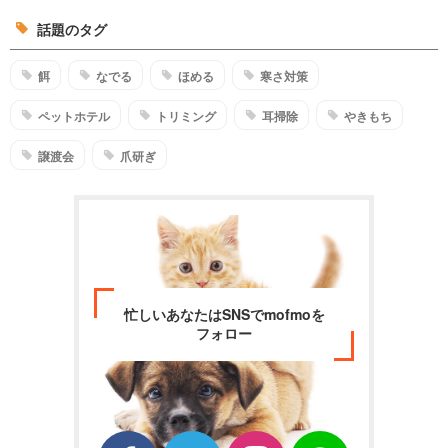
話題のタグ
餌
なでる
ほめる
寒さ対策
ペットホテル
トリミング
耳掃除
やきもち
譲渡会
爪研ぎ
忙しいあなたはSNSでmofmoを
フォロー