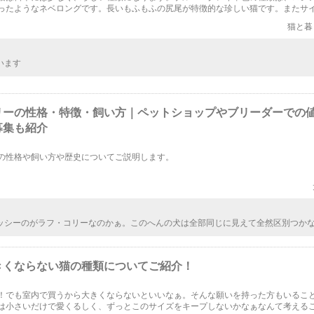
ったようなネベロングです。長いもふもふの尻尾が特徴的な珍しい猫です。またサ
寒冷地に住む長毛の穏やかな灰色の大猫たちもご紹介します。
猫と暮
います
リーの性格・特徴・飼い方｜ペットショップやブリーダーでの
募集も紹介
の性格や飼い方や歴史についてご説明します。
ッシーのがラフ・コリーなのかぁ。このへんの犬は全部同じに見えて全然区別つか
どこで見分けてるんだろ？写真で見てヨーロッパ系とかわかるものなの？すごいね
きくならない猫の種類についてご紹介！
！でも室内で買うから大きくならないといいなぁ。そんな願いを持った方もいるこ
は小さいだけで愛くるしく、ずっとこのサイズをキープしないかなぁなんて考える