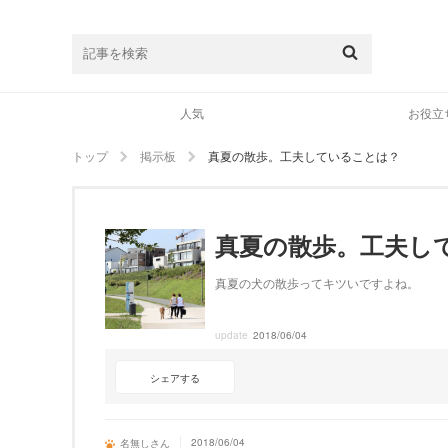
人気
お役立
トップ
掲示板
真夏の散歩。工夫していることは？
真夏の散歩。工夫し
真夏の犬の散歩ってキツいですよね。
update
2018/06/04
シェアする
2018/06/04
名無しさん