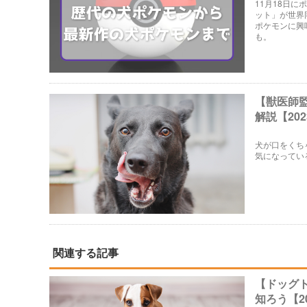
11月18日
ット」が世界
ポケモンに興
も。
【獣医師
解説【20
犬が口をくち
気になってい
関連する記事
【ドッグ
知ろう【2