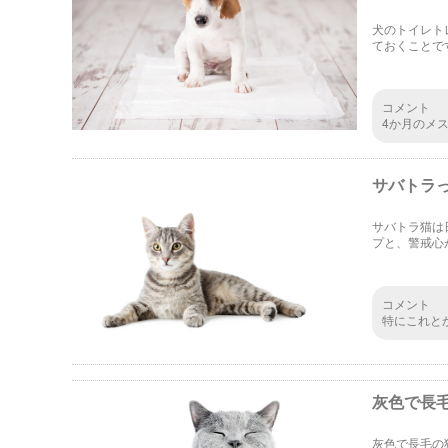
犬のトイレト
ておくことで
の鍵になって
う。
コメント
4か月のメ
飼いですが
ニングが上
サバトラ
サバトラ猫は
プと、警戒心
敵から身を守
たいと思いま
コメント
特にこれと
灰色で長
灰色で長毛の