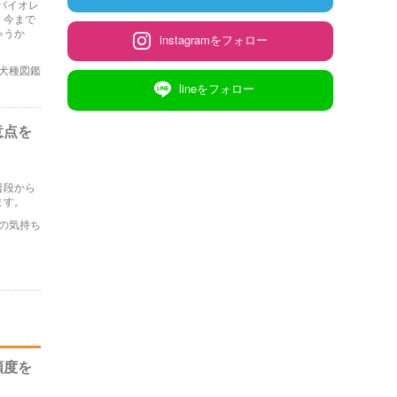
バイオレ
。今まで
ゃうか
instagramをフォロー
犬種図鑑
lineをフォロー
意点を
普段から
ます。
の気持ち
頻度を