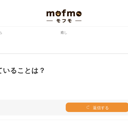
ち
癒し
ていることは？
返信する