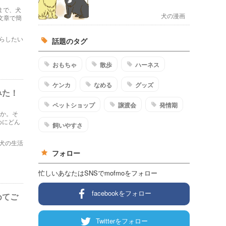
まで、犬
犬の漫画
文章で簡
らしたい
話題のタグ
おもちゃ
散歩
ハーネス
ケンカ
なめる
グッズ
みた！
ペットショップ
譲渡会
発情期
うか。そ
めにどん
飼いやすさ
犬の生活
フォロー
忙しいあなたはSNSでmofmoをフォロー
facebookをフォロー
めてご
Twitterをフォロー