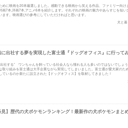
ために映画を20本厳選しました。感動できる映画から笑える作品、ファミリー向け
邦画7本,洋画7本,アニメ6本を紹介します。それぞれの映画の魅力やあらすじを短い
います。映画選びの参考にしていただければと思います。
犬と暮
緒に出社する夢を実現した富士通『ドッグオフィス』に行って
に出社する” ワンちゃんを飼っている社会人なら憧れる人も多いのではないでしょ
な取り組みを富士通は大手企業ながら実現してしまいました。富士通が愛犬家のた
しているのか新たに設立された【ドッグオフィス】を取材してきました！
必見】歴代の犬ポケモンランキング！最新作の犬ポケモンまと