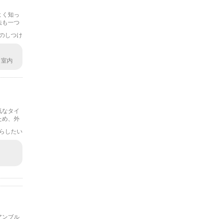
よく知っ
法も一つ
いましょ
のしつけ
 室内
トレー
気なタイ
ため、外
していき
らしたい
アンブル