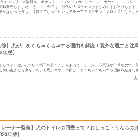
にポケモンシリーズ最新作「ポケットモンスタースカーレット」「ポケットモンスター
同時発売しました。そこで、今回は「歴代の犬ポケモン総まとめ」をお送りします
味がなかった方も、可愛くてかっこいい犬モチーフのポケモンにメロメロになっち
監修】犬が口をくちゃくちゃする理由を解説！意外な理由と注
23年版】
ゃくちゃと動かしている様子を見たことがあるでしょうか。不思議な仕草なので、
る飼い主さんも少なくないと思います。今回は口をくちゃくちゃする理由を紹介し
犬
トレーナー監修】犬のトイレの回数って？おしっこ・うんちの
023年版】