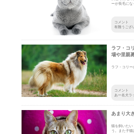
ーが長毛にな
ンをはじめ、
コメント
有難うござ
ラフ・コ
場や里親
ラフ・コリー
コメント
あー名犬ラ
ぁ。みんな
あまり大
猫を飼いたい
う。また子猫