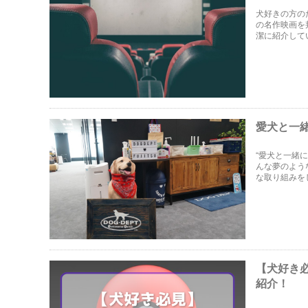
犬好きの方の
の名作映画を
潔に紹介して
愛犬と一
“愛犬と一緒
んな夢のよう
な取り組みを
【犬好き
紹介！