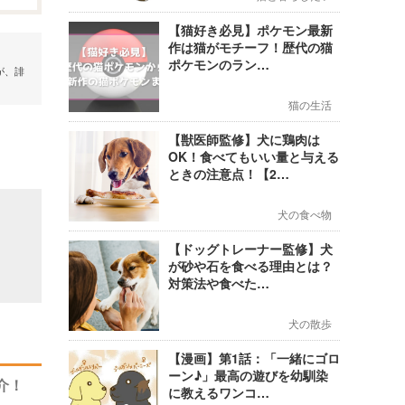
【猫好き必見】ポケモン最新
作は猫がモチーフ！歴代の猫
ポケモンのラン…
が、誹
猫の生活
【獣医師監修】犬に鶏肉は
OK！食べてもいい量と与える
ときの注意点！【2…
犬の食べ物
【ドッグトレーナー監修】犬
が砂や石を食べる理由とは？
対策法や食べた…
犬の散歩
【漫画】第1話：「一緒にゴロ
ーン♪」最高の遊びを幼馴染
介！
に教えるワンコ…