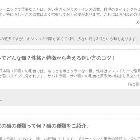
レーニングで重要なことは、飼い主さんが犬のトイレの回数、排泄のタイミングを
す。特におしっこの回数はよく把握しておく必要があります。これにはお散歩の方
いるんですよ。うんちやおしっこの頻度をきちんと知って飼い犬の健康に注意を払
犬
スの芝犬ですが、オシッコの回数が多くて4回、少ない時は3回という時もあります。
散歩の時まで我慢するようで散歩の時は大量のオシッコをします。 室内でのトイレ
手くできていないためでしょうか。 この状況は改善すべきでしょうか。
ってどんな猫？性格と特徴から考える飼い方のコツ！
日本猫（和猫）の毛色では、もっともポピュラーな一種。性格はフレンドリーで陽
が強いタイプに分かれます。サバトラ猫（サバ猫）の毛色は茶系統の猫より目立つ
るためにこういった性格になったと考えられます。サバトラ猫の性格と特徴を紹介
猫と暮
す。
か
毛の猫の種類って何？猫の種類をご紹介。
猫は日本には少なく、珍しい種類になります。ブルー・グレイ単色の種類は、ロシ