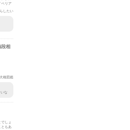
イベリア
らしたい
値段相
犬種図鑑
ないな
。
とでしょ
こともあ