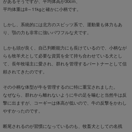
があるそうですが、平均体高が30cm、
平均体重は8～11kgと確かに小柄です。
しかし、系統的には北方のスピッツ系で、運動量も体力もあ
り、顎の力も非常に強いパワフルな犬です。
しかも頭が良く、自己判断能力にも長けているので、小柄なが
らも牧羊犬として必要な資質を全て持ち合わせている犬とし
て、長年牧場主に愛され、群れを管理するパートナーとして信
頼されてきたのです。
その小柄な体型が牛を管理するのに特に重宝されました。
なぜなら、群れから離れないように牛の足を噛むと当然牛は反
撃に出ますが、コーギーは体高が低いので、牛の反撃をかわし
やすかったのです。
断尾されるのが習慣になっているのも、牧畜犬としての名残