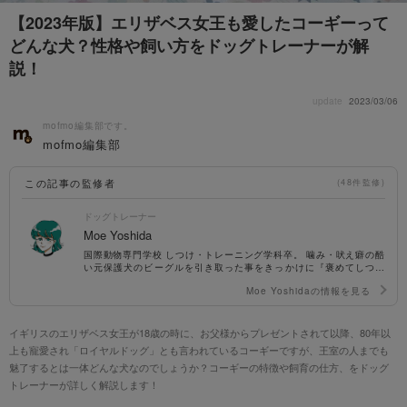
【2023年版】エリザベス女王も愛したコーギーって
どんな犬？性格や飼い方をドッグトレーナーが解
説！
update
2023/03/06
mofmo編集部です。
mofmo編集部
この記事の監修者
(48件監修)
ドッグトレーナー
Moe Yoshida
国際動物専門学校 しつけ・トレーニング学科卒。 噛み・吠え癖の酷
い元保護犬のビーグルを引き取った事をきっかけに『褒めてしつけ
る』を念頭に活動。 自身の経験を活かし、しつけイベントにて飼い
Moe Yoshidaの情報を見る
主に寄り添ったトレーニング方法を指導。 ナチュラルペットフー
ド・栄養学の知識にも精通。 保有資格：NPO法人ドッグトレーナー
2級、しつけアドバイザー2級、愛玩動物飼養管理士、ドッググルー
マー2級
イギリスのエリザベス女王が18歳の時に、お父様からプレゼントされて以降、80年以
上も寵愛され「ロイヤルドッグ」とも言われているコーギーですが、王室の人までも
魅了するとは一体どんな犬なのでしょうか？コーギーの特徴や飼育の仕方、をドッグ
トレーナーが詳しく解説します！