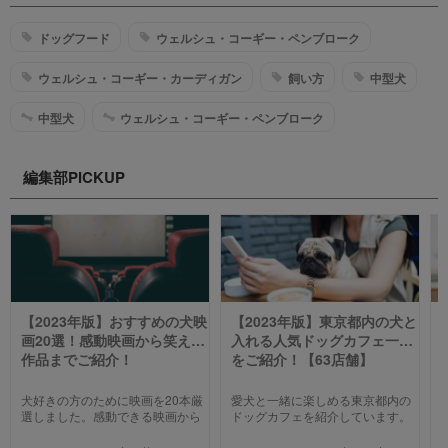
ドッグフード
ウェルシュ・コーギー・ペンブローク
ウェルシュ・コーギー・カーディガン
飼い方
中型犬
中型犬
ウェルシュ・コーギー・ペンブローク
編集部PICKUP
【2023年版】おすすめの犬映
【2023年版】東京都内の犬と
画20選！感動映画から笑える
入れる人気ドッグカフェ一覧
作品までご紹介！
をご紹介！【63店舗】
犬好きの方のために映画を20本厳
愛犬と一緒に楽しめる東京都内の
選しました。感動できる映画から
ドッグカフェを紹介しています。
笑える作品、ファミリー向けま
わんことのお出かけ中、乗り換え
で、犬の名作映画を邦画7本,洋画7
のついでに立ち寄るのにピッタリ