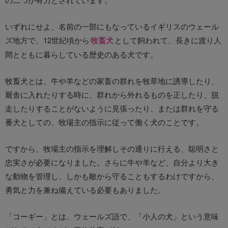
いずれにせよ、名前の一部にもなっているイギリスのウェール
ズ地方で、12世紀頃から
牧畜犬
として飼われて、長きに渡り人
間とともに暮らしている歴史のある犬です。
牧畜犬とは、牛や羊などの家畜の群れを牧草地に誘導したり、
厩舎に入れたりする時に、群れから外れるものを正したり、脱
走したりすることがないように見張ったり、または群れを守る
番犬としての、牧場主の指示に従って働く犬のことです。
ですから、牧場主の指示を理解しその通りに行える、聡明さと
忠実さが必要になりました。さらに牛や羊など、自分より大き
な動物を管理し、しかも敵から守ることもするわけですから、
勇気と力を兼ね備えている必要もありました。
「コーギー」とは、ウェールズ語で、「小人の犬」という意味