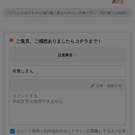
パグなんかはそもそも飛行機に乗せられない犬種ですし、飛行機での移動に
はリスクが伴う事は仕方ないですよ。柴犬で若いってこともあるので大丈夫
だと思いますが、心配ごとがあるなら新幹線を利用することも考えてはどう
ですか？
ご意見、ご感想ありましたらコチラまで！
注意事項
記事・画像引用
コメント投稿ご利用規約のガイドライン
に同意してコメントす