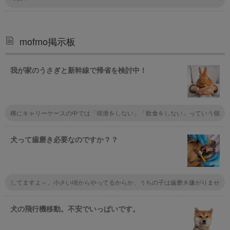
mofmo掲示板
我が家のうさぎと新幹線で帰省を検討中！
稀にキャリーケースの中では「排泄をしない」「飲食をしない」っていう個
性の子もいるから先にキャリーに入れて長時間様子を見るといいかも。あと
は指定席でペットを置く座席を予約しておくのもおすすめだけど会社によっ
て違うので実際使うところの鉄道会社に問い合わせてみて！
犬って歯磨き必要なのですか？？
してますよ～。小さい頃からやってるからか、うちの子は歯磨き嫌がりませ
んね。口臭しなくなるし、口の中が雑菌だらけだと、その雑菌が体内に入る
ことにもなるので、健康のためには絶対にしたほうがいいですよ。
犬の飛行機移動。不安でいっぱいです。