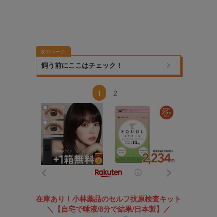
次のページ
飼う前にここはチェック！
1
2
在庫あり！小林薬品のセルフ抗原検査キット
＼【自宅で唾液/8分で結果/日本製】／