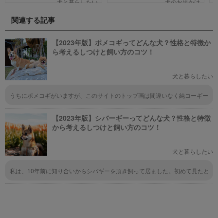
犬と暮らしたい
犬のお出かけ
本,アニメ6本を紹介します。それ
のお店や、遠くからでもわざわざ
ぞれの映画の魅力やあらすじを短
訪れたくなる魅力的で新しいカフ
関連する記事
い文章で簡潔に紹介しています。
ェで愛犬と一緒にまったり過ごし
映画選びの参考にしていただけれ
ましょう！
ばと思います。
【2023年版】ポメコギってどんな犬？性格と特徴か
ら考えるしつけと飼い方のコツ！
犬と暮らしたい
うちにポメコギがいますが、このサイトのトップ画は間違いなく純コーギー
ではないかと......うちの子は、耳はポメ寄り、マズルと目はコギ寄りで、短
足長毛です。 とりあえず、ポメコギの紹介ページで使うならば、ちゃんと
【2023年版】シバーギーってどんな犬？性格と特徴
したポメコギちゃんを使って欲しいです......
から考えるしつけと飼い方のコツ！
犬と暮らしたい
私は、10年前に知り合いからシバギーを頂き飼って居ました。初めて見たと
きは柴だ、柴だと思っていましたら？足が短くて、初めてシバギーと分かり
ました。散歩が大好きで余り吠えない犬でした。でも？病気に成り亡くなり
ました。頭が良く聞き分けの良い犬でしたよ。