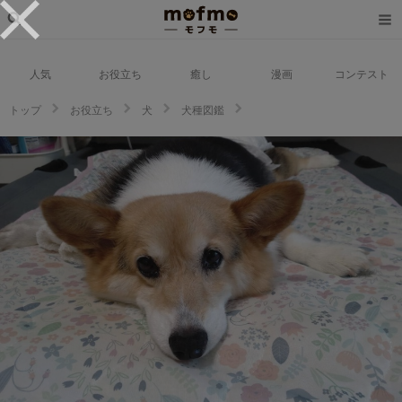
人気
お役立ち
癒し
漫画
コンテスト
トップ
お役立ち
犬
犬種図鑑
【2023年版】エリザベス女王も愛したコーギーってどんな犬？性格や飼い方
をドッグトレーナーが解説！