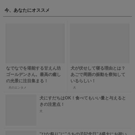
今、あなたにオススメ
なでなでを堪能する甘えん坊
犬が伏せして寝る理由とは？
ゴールデンさん。最高の癒し
あごで周囲の振動を察知して
の光景に注目集まる！
いるらしい！
犬のエンタメ
犬
犬にすだちはOK！食べてもいい量と与えると
きの注意点！
犬
”ひな祭り”に”うちの子記念日”♪盛大にお祝い