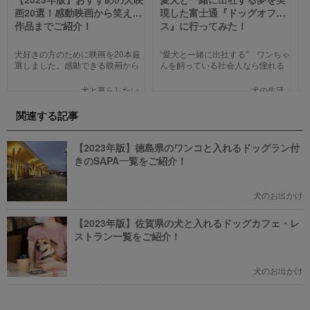
画20選！感動映画から笑える
現した富士通『ドッグオフィ
作品までご紹介！
ス』に行ってみた！
犬好きの方のために映画を20本厳
“愛犬と一緒に出社する” ワンちゃ
選しました。感動できる映画から
んを飼っている社会人なら憧れる
笑える作品、ファミリー向けま
人も多いのではないでしょうか。
で、犬の名作映画を邦画7本,洋画7
そんな夢のような取り組みを富士
犬と暮らしたい
犬の生活
本,アニメ6本を紹介します。それ
通は大手企業ながら実現してしま
ぞれの映画の魅力やあらすじを短
いました。富士通が愛犬家のため
関連する記事
い文章で簡潔に紹介しています。
にどんな取り組みをしているのか
映画選びの参考にしていただけれ
新たに設立された【ドッグオフィ
ばと思います。
ス】を取材してきました！
【2023年版】徳島県のワンコと入れるドッグラン付
きのSAPA一覧をご紹介！
犬のお出かけ
【2023年版】佐賀県の犬と入れるドッグカフェ・レ
ストラン一覧をご紹介！
犬のお出かけ