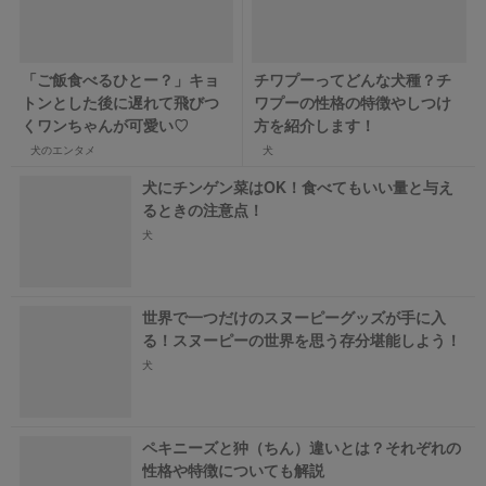
「ご飯食べるひとー？」キョ
チワプーってどんな犬種？チ
トンとした後に遅れて飛びつ
ワプーの性格の特徴やしつけ
くワンちゃんが可愛い♡
方を紹介します！
犬のエンタメ
犬
犬にチンゲン菜はOK！食べてもいい量と与え
るときの注意点！
犬
世界で一つだけのスヌーピーグッズが手に入
る！スヌーピーの世界を思う存分堪能しよう！
犬
ペキニーズと狆（ちん）違いとは？それぞれの
性格や特徴についても解説