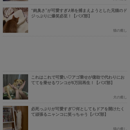
“鈍臭さ”が可愛すぎ♪弟を捕まえようとした兄猫のド
ジっぷりに爆笑必至！【バズ部】
猫の癒し
これはこれで可愛い♡アゴ乗せが億劫で代わりにお
ててを乗せるワンコが5万回再生！【バズ部】
犬の癒し
必死っぷりが可愛すぎ♡何としてもドアを開けたく
て頑張るニャンコに笑っちゃう【バズ部】
猫の癒し