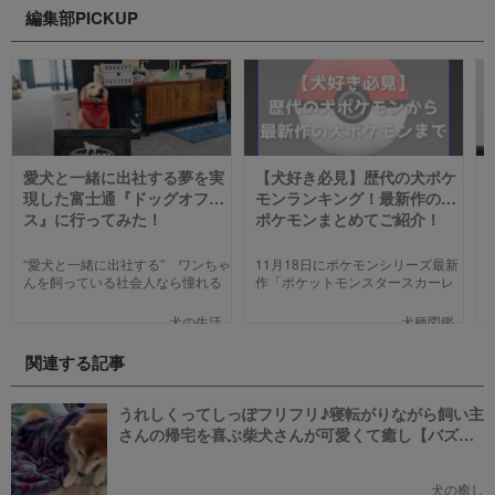
編集部PICKUP
愛犬と一緒に出社する夢を実
【犬好き必見】歴代の犬ポケ
現した富士通『ドッグオフィ
モンランキング！最新作の犬
ス』に行ってみた！
ポケモンまとめてご紹介！
“愛犬と一緒に出社する” ワンちゃ
11月18日にポケモンシリーズ最新
んを飼っている社会人なら憧れる
作「ポケットモンスタースカーレ
人も多いのではないでしょうか。
ット」「ポケットモンスターバイ
そんな夢のような取り組みを富士
オレット」が世界同時発売しまし
犬の生活
犬種図鑑
通は大手企業ながら実現してしま
た。そこで、今回は「歴代の犬ポ
いました。富士通が愛犬家のため
ケモン総まとめ」をお送りしま
関連する記事
にどんな取り組みをしているのか
す。今までポケモンに興味がなか
新たに設立された【ドッグオフィ
った方も、可愛くてかっこいい犬
ス】を取材してきました！
モチーフのポケモンにメロメロに
うれしくってしっぽフリフリ♪寝転がりながら飼い主
なっちゃうかも。
さんの帰宅を喜ぶ柴犬さんが可愛くて癒し【バズ
部】
犬の癒し