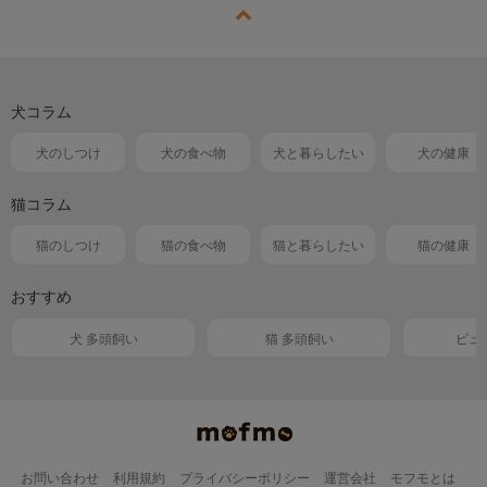
犬コラム
犬のしつけ
犬の食べ物
犬と暮らしたい
犬の健康
猫コラム
猫のしつけ
猫の食べ物
猫と暮らしたい
猫の健康
おすすめ
犬 多頭飼い
猫 多頭飼い
ピュ
お問い合わせ
利用規約
プライバシーポリシー
運営会社
モフモとは