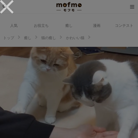
人気
お役立ち
癒し
漫画
コンテスト
トップ
癒し
猫の癒し
かわいい猫
猫ちゃんの”お手”！どうしてもフライングしちゃう兄妹猫がかわいすぎて笑っ
ちゃう！