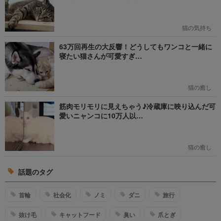
猫の気持ち
63万回再生の大反響！どうしてもワンコと一緒に
寝たい猫さんが可愛すぎ…
猫の癒し
筋肉モリモリに見えちゃう♪冷蔵庫に映り込んだ可
愛いニャンコに10万人以…
猫の癒し
話題のタグ
首輪
社会化
ノミ
ダニ
旅行
抜け毛
キャットフード
臭い
爪とぎ