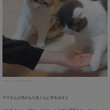
＠m.ju_n_page/anicas
ママさんが兄のもち丸くんに手を出すと