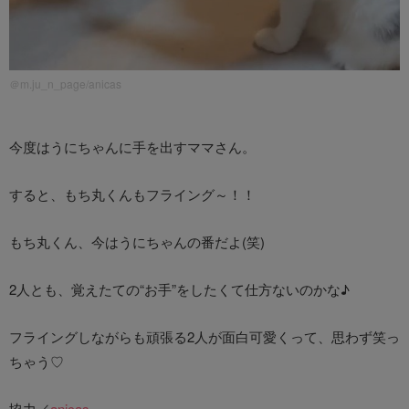
＠m.ju_n_page/anicas
今度はうにちゃんに手を出すママさん。
すると、もち丸くんもフライング～！！
もち丸くん、今はうにちゃんの番だよ(笑)
2人とも、覚えたての“お手”をしたくて仕方ないのかな♪
フライングしながらも頑張る2人が面白可愛くって、思わず笑っ
ちゃう♡
協力／
anicas