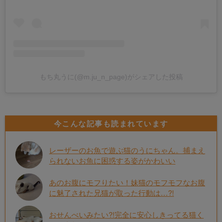
もち丸うに(@m.ju_n_page)がシェアした投稿
今こんな記事も読まれています
レーザーのお魚で遊ぶ猫のうにちゃん。捕まえ
られないお魚に困惑する姿がかわいい
あのお腹にモフりたい！妹猫のモフモフなお腹
に魅了された兄猫が取った行動は…?!
おせんべいみたい?!完全に安心しきってる猫く