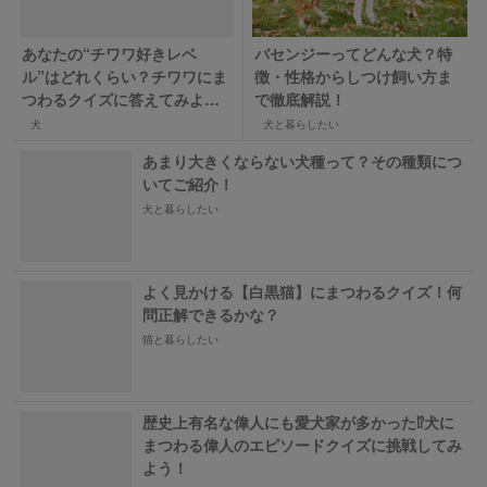
あなたの“チワワ好きレベ
バセンジーってどんな犬？特
ル”はどれくらい？チワワにま
徴・性格からしつけ飼い方ま
つわるクイズに答えてみよ
で徹底解説！
う！
犬
犬と暮らしたい
あまり大きくならない犬種って？その種類につ
いてご紹介！
犬と暮らしたい
よく見かける【白黒猫】にまつわるクイズ！何
問正解できるかな？
猫と暮らしたい
歴史上有名な偉人にも愛犬家が多かった⁉犬に
まつわる偉人のエピソードクイズに挑戦してみ
よう！