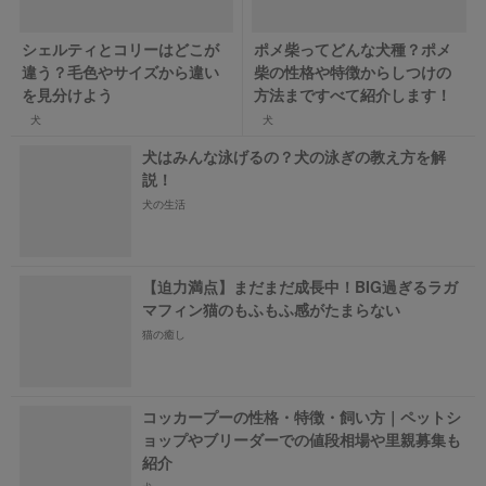
シェルティとコリーはどこが
ポメ柴ってどんな犬種？ポメ
違う？毛色やサイズから違い
柴の性格や特徴からしつけの
を見分けよう
方法まですべて紹介します！
犬
犬
犬はみんな泳げるの？犬の泳ぎの教え方を解
説！
犬の生活
【迫力満点】まだまだ成長中！BIG過ぎるラガ
マフィン猫のもふもふ感がたまらない
猫の癒し
コッカープーの性格・特徴・飼い方｜ペットシ
ョップやブリーダーでの値段相場や里親募集も
紹介