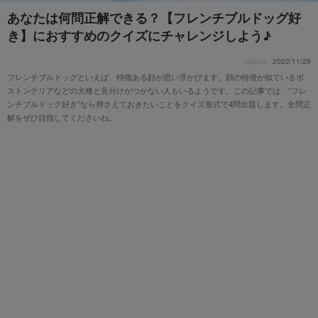
あなたは何問正解できる？【フレンチブルドッグ好
き】におすすめのクイズにチャレンジしよう♪
update
2022/11/29
フレンチブルドッグといえば、特徴ある顔が思い浮かびます。顔の特徴が似ているボ
ストンテリアなどの犬種と見分けがつかない人もいるようです。この記事では、”フレ
ンチブルドッグ好き”なら押さえておきたいことをクイズ形式で4問出題します。全問正
解をぜひ目指してくださいね。