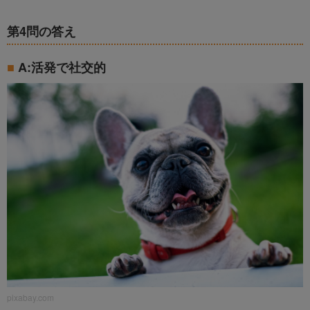
第4問の答え
A:活発で社交的
pixabay.com