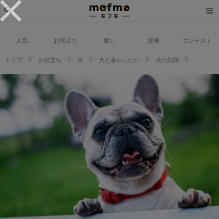
人気
お役立ち
癒し
漫画
コンテスト
トップ
お役立ち
犬
犬と暮らしたい
犬の知識
あなたは何問正解できる？【フレンチブルドッグ好き】におすすめのクイズ
にチャレンジしよう♪