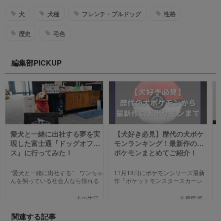
犬
犬種
フレンチ・ブルドッグ
性格
歴史
毛色
編集部PICKUP
愛犬と一緒に出社する夢を実
【犬好き必見】歴代の犬ポケ
現した富士通『ドッグオフィ
モンランキング！最新作の犬
ス』に行ってみた！
ポケモンまとめてご紹介！
“愛犬と一緒に出社する” ワンちゃ
11月18日にポケモンシリーズ最新
んを飼っている社会人なら憧れる
作「ポケットモンスタースカーレ
人も多いのではないでしょうか。
ット」「ポケットモンスターバイ
そんな夢のような取り組みを富士
オレット」が世界同時発売しまし
犬の生活
犬種図鑑
通は大手企業ながら実現してしま
た。そこで、今回は「歴代の犬ポ
いました。富士通が愛犬家のため
ケモン総まとめ」をお送りしま
関連する記事
にどんな取り組みをしているのか
す。今までポケモンに興味がなか