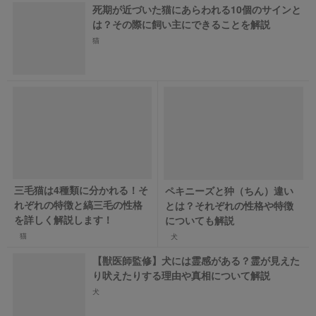
死期が近づいた猫にあらわれる10個のサインと
は？その際に飼い主にできることを解説
猫
三毛猫は4種類に分かれる！そ
ペキニーズと狆（ちん）違い
れぞれの特徴と縞三毛の性格
とは？それぞれの性格や特徴
を詳しく解説します！
についても解説
猫
犬
【獣医師監修】犬には霊感がある？霊が見えた
り吠えたりする理由や真相について解説
犬