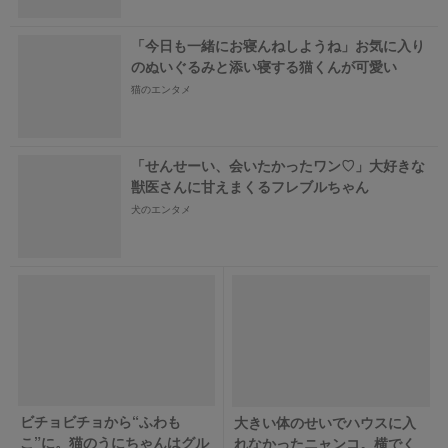
「今日も一緒にお寝んねしようね」お気に入り
のぬいぐるみと添い寝する猫くんが可愛い
猫のエンタメ
「せんせーい、会いたかったワン♡」大好きな
獣医さんに甘えまくるフレブルちゃん
犬のエンタメ
ビチョビチョから“ふわも
大きい体のせいでハウスに入
こ”に。猫のうにちゃんはグル
れなかったニャンコ。横でく