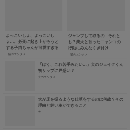
よっこいしょ、よっこいし
ジャンプして取るの···それと
ょ…。必死に起き上がろうと
も？柴犬と育ったニャンコの
する子猫ちゃんが可愛すぎる
行動にみんなくぎ付け
猫のエンタメ
猫のエンタメ
「ぼく、これ苦手みたい…」犬のジェイクくん
初サップに戸惑い？
犬のエンタメ
犬が床を掘るような仕草をするのは何故？その
理由と飼い主ができること
犬