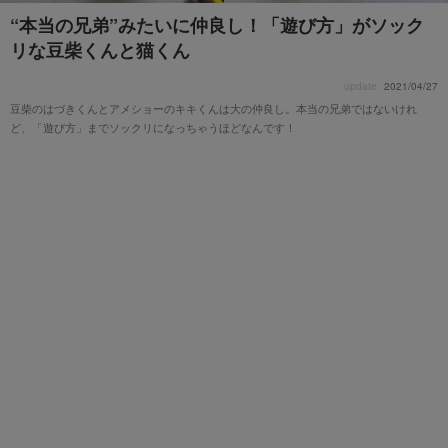
“本当の兄弟”みたいに仲良し！「遊び方」がソック
リな豆柴くんと猫くん
update
2021/04/27
豆柴のはづきくんとアメショーのキキくんは大の仲良し。本当の兄弟ではないけれ
ど、「遊び方」までソックリになっちゃうほどなんです！