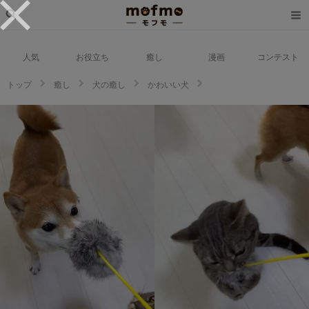
人気
お役立ち
癒し
漫画
コンテスト
トップ
癒し
犬の癒し
かわいい犬
“本当の兄弟”みたいに仲良し！「遊び方」がソックリな豆柴くんと猫くん