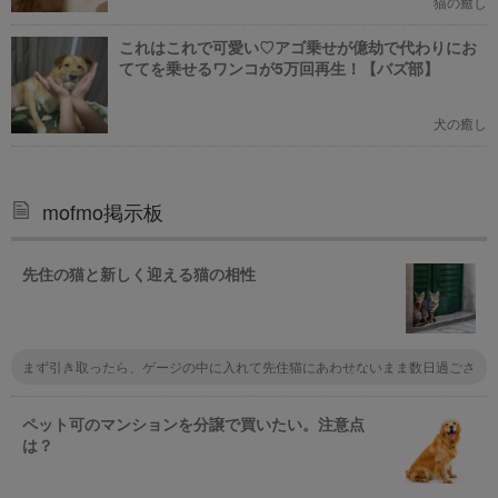
猫の癒し
これはこれで可愛い♡アゴ乗せが億劫で代わりにお
ててを乗せるワンコが5万回再生！【バズ部】
犬の癒し
mofmo掲示板
先住の猫と新しく迎える猫の相性
まず引き取ったら、ゲージの中に入れて先住猫にあわせないまま数日過ごさ
せましょう。先住猫に存在を知らせることで、面会までに心の準備をさせて
あげましょう。その後面会させるときは、慣れるまではお互いゲージ越しの
ほうがいいと思う。最初が大事なので、じっくりじっくり慣らさないとだめ
ペット可のマンションを分譲で買いたい。注意点
です。
は？