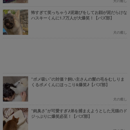
犬の癒し
怖すぎて笑っちゃう♪泥遊びをしてお顔が泥だらけな
ハスキーくんに1.7万人が大爆笑！【バズ部】
犬の癒し
“ポメ吸い”の対価？飼い主さんの髪の毛をむしりま
くるポメくんにほっこり&爆笑♪【バズ部】
犬の癒し
“鈍臭さ”が可愛すぎ♪弟を捕まえようとした兄猫のド
ジっぷりに爆笑必至！【バズ部】