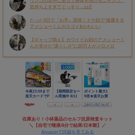
ワンコの背中に全力で身体を預けるニャンコ。
気持ちよすぎてぐっすり…zzZ
たった3日で『お手』習得！ドヤ顔で“披露する
アメショーくんがスゴイ&かわいい
【ギャップ萌え】カワイイお顔のアメショーく
んが見せた“凛々しさ”に20万人がメロメロ
在庫あり！小林薬品のセルフ抗原検査キット
＼【自宅で唾液/8分で結果/日本製】／
Amazonで詳細を見てみる