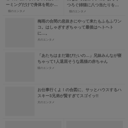
ーミングだけで身体を乾かし
つろぐ姉猫に八つ当たりをす
ます
る姿が面白い
猫のエンタメ
猫のエンタメ
梅雨の合間の息抜きにやって来たもふもふワン
コ。はしゃぎすぎちゃって最後はヘトヘト
に…。
犬のエンタメ
「あたちはまだ遊びたいの…」兄妹みんなが寝
ちゃって1人退屈そうな黒猫の赤ちゃん
猫のエンタメ
お仕事行くよ！の合図に、サッとハウスするハ
スキー3兄弟が賢すぎてスゴイッ!!
犬のエンタメ