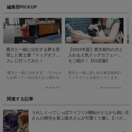
編集部PICKUP
愛犬と一緒に出社する夢を実
【2023年版】東京都内の犬と
現した富士通『ドッグオフィ
入れる人気ドッグカフェ一覧
ス』に行ってみた！
をご紹介！【63店舗】
“愛犬と一緒に出社する” ワンちゃ
愛犬と一緒に楽しめる東京都内の
んを飼っている社会人なら憧れる
ドッグカフェを紹介しています。
人も多いのではないでしょうか。
わんことのお出かけ中、乗り換え
そんな夢のような取り組みを富士
のついでに立ち寄るのにピッタリ
犬の生活
犬のお出かけ
通は大手企業ながら実現してしま
のお店や、遠くからでもわざわざ
いました。富士通が愛犬家のため
訪れたくなる魅力的で新しいカフ
関連する記事
にどんな取り組みをしているのか
ェで愛犬と一緒にまったり過ごし
新たに設立された【ドッグオフィ
ましょう！
ス】を取材してきました！
うれしくってしっぽフリフリ♪寝転がりながら飼い主
さんの帰宅を喜ぶ柴犬さんが可愛くて癒し【バズ
部】