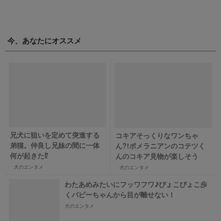
今、あなたにオススメ
兄犬に狙いを定めて突進する
コキアそっくりなワンちゃ
弟猫。仲良し兄妹の間に一体
ん?!ポメラニアンのコテツく
何が起きた⁉
んのコキア見物が楽しそう
犬のエンタメ
犬のエンタメ
わたあめみたいにフッワフワ♪ぴょこぴょこ歩
くパピーちゃんから目が離せない！
犬のエンタメ