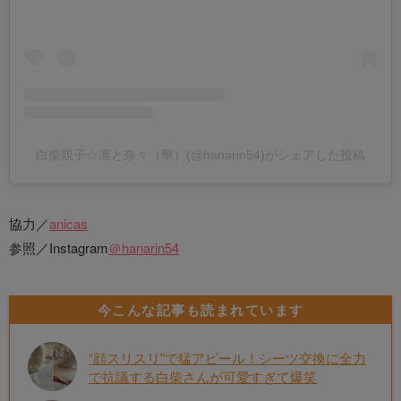
白柴親子☆凛と奈々（華）(@hanarin54)がシェアした投稿
協力／
anicas
参照／Instagram
＠hanarin54
今こんな記事も読まれています
“顔スリスリ”で猛アピール！シーツ交換に全力
で抗議する白柴さんが可愛すぎて爆笑