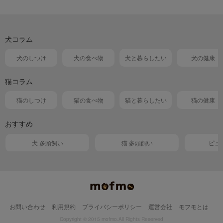
犬コラム
犬のしつけ
犬の食べ物
犬と暮らしたい
犬の健康
猫コラム
猫のしつけ
猫の食べ物
猫と暮らしたい
猫の健康
おすすめ
犬 多頭飼い
猫 多頭飼い
ピュ
お問い合わせ
利用規約
プライバシーポリシー
運営会社
モフモとは
Copyright © 2015 mofmo.All Rights Reserved