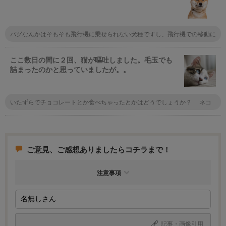
パグなんかはそもそも飛行機に乗せられない犬種ですし、飛行機での移動に
はリスクが伴う事は仕方ないですよ。柴犬で若いってこともあるので大丈夫
だと思いますが、心配ごとがあるなら新幹線を利用することも考えてはどう
ですか？
ここ数日の間に２回、猫が嘔吐しました。毛玉でも
詰まったのかと思っていましたが。。
いたずらでチョコレートとか食べちゃったとかはどうでしょうか？ ネコ
さん元気になって欲しいですね
ご意見、ご感想ありましたらコチラまで！
注意事項
記事・画像引用