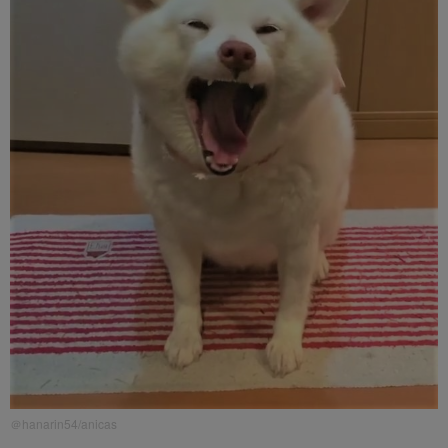
＠hanarin54/anicas