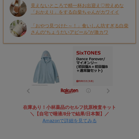
見えないところで精一杯お出迎え♡控えめな
「おかえり」をする白柴ちゃんがカワイイ
「おやつ見つけた～！」食いしん坊すぎる白柴
さんの“ちょうだいアピール”が激カワ
在庫あり！小林薬品のセルフ抗原検査キット
＼【自宅で唾液/8分で結果/日本製】／
Amazonで詳細を見てみる