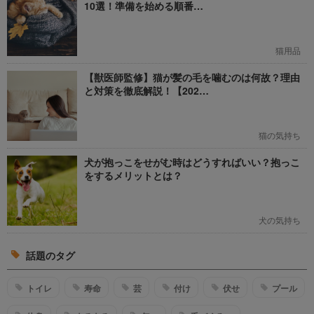
10選！準備を始める順番…
猫用品
【獣医師監修】猫が髪の毛を噛むのは何故？理由
と対策を徹底解説！【202…
猫の気持ち
犬が抱っこをせがむ時はどうすればいい？抱っこ
をするメリットとは？
犬の気持ち
話題のタグ
トイレ
寿命
芸
付け
伏せ
プール