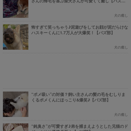
さんの帰宅を喜ぶ柴犬さんが可愛くて癒し【バズ
部】
犬の癒し
怖すぎて笑っちゃう♪泥遊びをしてお顔が泥だらけな
ハスキーくんに1.7万人が大爆笑！【バズ部】
犬の癒し
“ポメ吸い”の対価？飼い主さんの髪の毛をむしりま
くるポメくんにほっこり&爆笑♪【バズ部】
犬の癒し
“鈍臭さ”が可愛すぎ♪弟を捕まえようとした兄猫のド