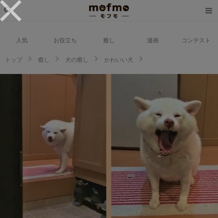
人気
お役立ち
癒し
漫画
コンテスト
トップ
癒し
犬の癒し
かわいい犬
「ママ帰ってきた！」急いで階段を駆け下りお出迎えする白柴さんが可愛す
ぎ