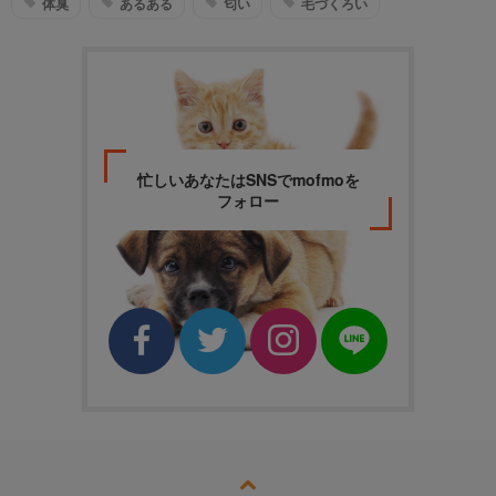
体臭
あるある
匂い
毛づくろい
忙しいあなたはSNSでmofmoを
フォロー