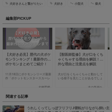
犬好きさんと繋がりたい
犬好き
小型犬
柴犬
編集部PICKUP
【犬好き必見】歴代の犬ポケ
【獣医師監修】犬が口をくち
モンランキング！最新作の犬
ゃくちゃする理由を解説！意
ポケモンまとめてご紹介！
外な理由と注意点を解説
【2023年版】
11月18日にポケモンシリーズ最新
犬が口をくちゃくちゃと動かして
作「ポケットモンスタースカーレ
いる様子を見たことがあるでしょ
ット」「ポケットモンスターバイ
うか。不思議な仕草なので、普段
オレット」が世界同時発売しまし
から気になっている飼い主さんも
犬種図鑑
犬の気持ち
た。そこで、今回は「歴代の犬ポ
少なくないと思います。今回は口
ケモン総まとめ」をお送りしま
をくちゃくちゃする理由を紹介し
関連する記事
す。今までポケモンに興味がなか
ます。
った方も、可愛くてかっこいい犬
モチーフのポケモンにメロメロに
うれしくってしっぽフリフリ♪寝転がりながら飼い主
なっちゃうかも。