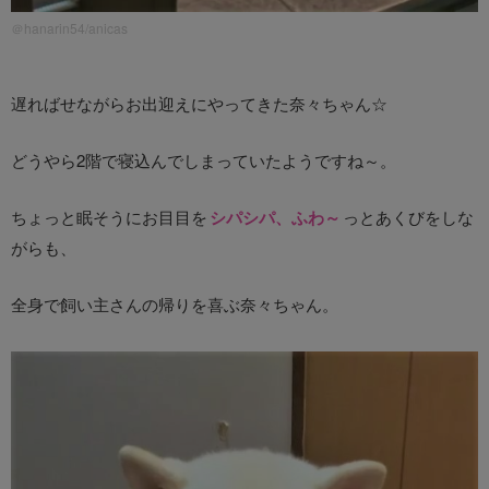
＠hanarin54/anicas
遅ればせながらお出迎えにやってきた奈々ちゃん☆
どうやら2階で寝込んでしまっていたようですね～。
ちょっと眠そうにお目目を
シパシパ、ふわ～
っとあくびをしな
がらも、
全身で飼い主さんの帰りを喜ぶ奈々ちゃん。