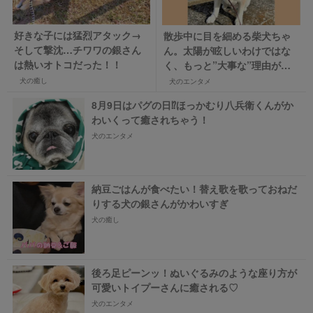
好きな子には猛烈アタック→
散歩中に目を細める柴犬ちゃ
そして撃沈…チワワの銀さん
ん。太陽が眩しいわけではな
は熱いオトコだった！！
く、もっと”大事な”理由があ
りました！
犬の癒し
犬のエンタメ
8月9日はパグの日⁉ほっかむり八兵衛くんがか
わいくって癒されちゃう！
犬のエンタメ
納豆ごはんが食べたい！替え歌を歌っておねだ
りする犬の銀さんがかわいすぎ
犬の癒し
後ろ足ピーンッ！ぬいぐるみのような座り方が
可愛いトイプーさんに癒される♡
犬のエンタメ