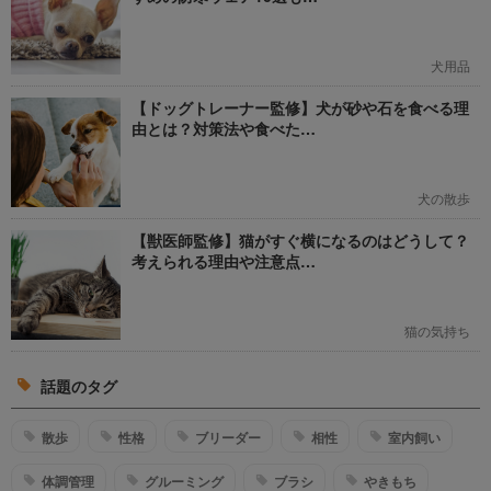
犬用品
【ドッグトレーナー監修】犬が砂や石を食べる理
由とは？対策法や食べた…
犬の散歩
【獣医師監修】猫がすぐ横になるのはどうして？
考えられる理由や注意点…
猫の気持ち
話題のタグ
散歩
性格
ブリーダー
相性
室内飼い
体調管理
グルーミング
ブラシ
やきもち