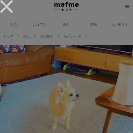
人気
お役立ち
癒し
漫画
コンテスト
トップ
癒し
犬の癒し
かわいい犬
「もっと出てこないかな〜♬」留守番中におやつがもらえて大喜びのワンコ