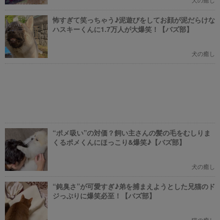
怖すぎて笑っちゃう♪泥遊びをしてお顔が泥だらけな
ハスキーくんに1.7万人が大爆笑！【バズ部】
犬の癒し
“ポメ吸い”の対価？飼い主さんの髪の毛をむしりま
くるポメくんにほっこり&爆笑♪【バズ部】
犬の癒し
“鈍臭さ”が可愛すぎ♪弟を捕まえようとした兄猫のド
ジっぷりに爆笑必至！【バズ部】
猫の癒し