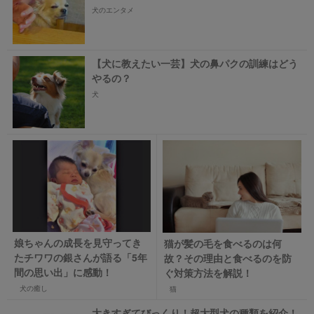
犬のエンタメ
【犬に教えたい一芸】犬の鼻パクの訓練はどう
やるの？
犬
娘ちゃんの成長を見守ってき
猫が髪の毛を食べるのは何
たチワワの銀さんが語る「5年
故？その理由と食べるのを防
間の思い出」に感動！
ぐ対策方法を解説！
犬の癒し
猫
大きすぎてびっくり！超大型犬の種類を紹介！