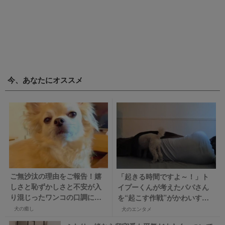
今、あなたにオススメ
ご無沙汰の理由をご報告！嬉
「起きる時間ですよ～！」ト
しさと恥ずかしさと不安が入
イプーくんが考えたパパさん
り混じったワンコの口調に爆
を“起こす作戦”がかわいすぎ
笑♪
る！
犬の癒し
犬のエンタメ