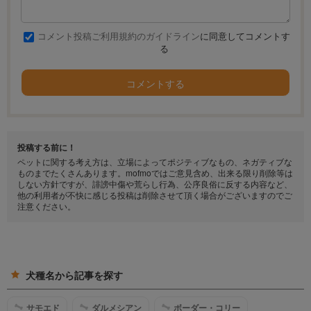
コメント投稿ご利用規約のガイドライン
に同意してコメントす
る
コメントする
投稿する前に！
ペットに関する考え方は、立場によってポジティブなもの、ネガティブな
ものまでたくさんあります。mofmoではご意見含め、出来る限り削除等は
しない方針ですが、誹謗中傷や荒らし行為、公序良俗に反する内容など、
他の利用者が不快に感じる投稿は削除させて頂く場合がございますのでご
注意ください。
犬種名から記事を探す
サモエド
ダルメシアン
ボーダー・コリー