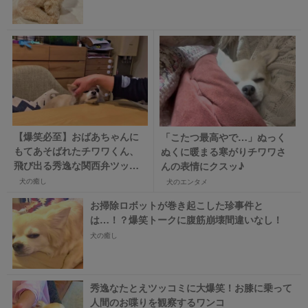
【爆笑必至】おばあちゃんに
「こたつ最高やで…」ぬっく
もてあそばれたチワワくん、
ぬくに暖まる寒がりチワワさ
飛び出る秀逸な関西弁ツッコ
んの表情にクスッ♪
ミ！
犬の癒し
犬のエンタメ
お掃除ロボットが巻き起こした珍事件と
は…！？爆笑トークに腹筋崩壊間違いなし！
犬の癒し
秀逸なたとえツッコミに大爆笑！お膝に乗って
人間のお喋りを観察するワンコ