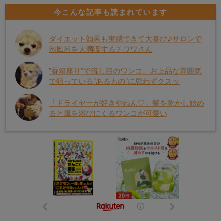
今こんな記事も読まれています
ダイエット効果も実感できて大喜び♪サロンで
泡風呂を大満喫するチワワさん
”香箱座り”で流し目のワンコ。お上品な雰囲気
で狙っている"あるもの"に思わずクスッ
「ドライヤーが好きやねん♡」髪を乾かし始め
ると風を浴びにくるワンコが可愛い