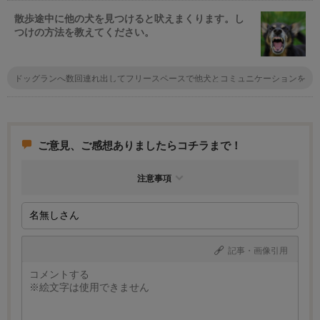
その後ずっと涙焼けしなくなりました。
散歩途中に他の犬を見つけると吠えまくります。し
つけの方法を教えてください。
ドッグランへ数回連れ出してフリースペースで他犬とコミュニケーションを
図るのは如何でしょうか。最初はドキドキ、吠えることもあるかもしれませ
んが慣れてくるとその場に居合わす犬達間の上下関係もわかるようになると
思います。ここでの慣習を散歩へ応用展開すると飼い主の負担も少なく、愛
犬も遊んでいる間に矯正・是正がなされるかもしれません。
ご意見、ご感想ありましたらコチラまで！
注意事項
記事・画像引用