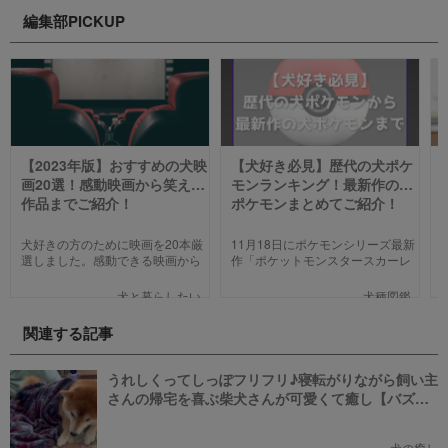
編集部PICKUP
【2023年版】おすすめの犬映
【犬好き必見】歴代の犬ポケ
画20選！感動映画から笑える
モンランキング！最新作の犬
作品までご紹介！
ポケモンまとめてご紹介！
犬好きの方のために映画を20本厳
11月18日にポケモンシリーズ最新
選しました。感動できる映画から
作「ポケットモンスタースカーレ
笑える作品、ファミリー向けま
ット」「ポケットモンスターバイ
で、犬の名作映画を邦画7本,洋画7
オレット」が世界同時発売しまし
犬と暮らしたい
犬種図鑑
本,アニメ6本を紹介します。それ
た。そこで、今回は「歴代の犬ポ
ぞれの映画の魅力やあらすじを短
ケモン総まとめ」をお送りしま
関連する記事
い文章で簡潔に紹介しています。
す。今までポケモンに興味がなか
映画選びの参考にしていただけれ
った方も、可愛くてかっこいい犬
ばと思います。
モチーフのポケモンにメロメロに
うれしくってしっぽフリフリ♪寝転がりながら飼い主
なっちゃうかも。
さんの帰宅を喜ぶ柴犬さんが可愛くて癒し【バズ
部】
犬の癒し