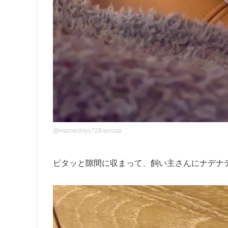
@mamechiyo728/anicas
ピタッと隙間に収まって、飼い主さんにナデナ