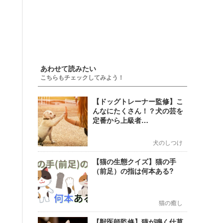
あわせて読みたい
こちらもチェックしてみよう！
【ドッグトレーナー監修】こ
んなにたくさん！？犬の芸を
定番から上級者…
犬のしつけ
【猫の生態クイズ】猫の手
（前足）の指は何本ある?
猫の癒し
【獣医師監修】猫が鳴く仕草