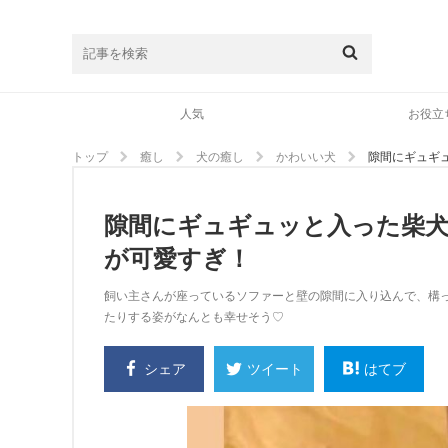
人気
お役立
トップ
癒し
犬の癒し
かわいい犬
隙間にギュギ
隙間にギュギュッと入った柴
が可愛すぎ！
飼い主さんが座っているソファーと壁の隙間に入り込んで、構
たりする姿がなんとも幸せそう♡
シェア
はてブ
ツイート