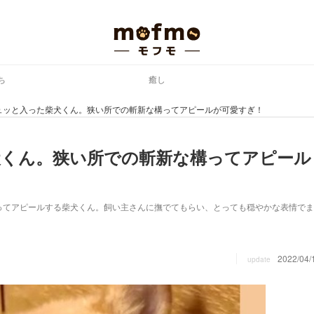
ち
癒し
ュッと入った柴犬くん。狭い所での斬新な構ってアピールが可愛すぎ！
犬くん。狭い所での斬新な構ってアピール
ってアピールする柴犬くん。飼い主さんに撫でてもらい、とっても穏やかな表情でま
2022/04/
update