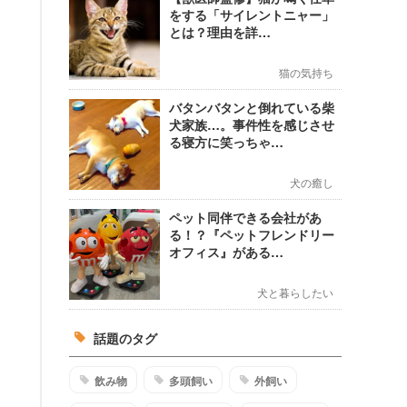
をする「サイレントニャー」
とは？理由を詳…
猫の気持ち
バタンバタンと倒れている柴
犬家族…。事件性を感じさせ
る寝方に笑っちゃ…
犬の癒し
ペット同伴できる会社があ
る！？『ペットフレンドリー
オフィス』がある…
犬と暮らしたい
話題のタグ
飲み物
多頭飼い
外飼い