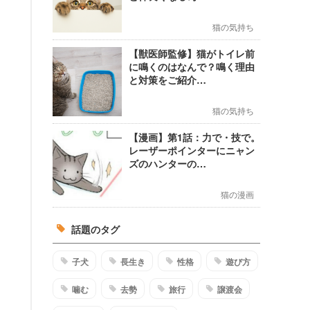
猫の気持ち
【獣医師監修】猫がトイレ前
に鳴くのはなんで？鳴く理由
と対策をご紹介…
猫の気持ち
【漫画】第1話：力で・技で。
レーザーポインターにニャン
ズのハンターの…
猫の漫画
話題のタグ
子犬
長生き
性格
遊び方
噛む
去勢
旅行
譲渡会