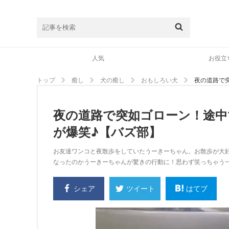
人気
お役立
トップ
癒し
犬の癒し
おもしろい犬
夜の道路で
夜の道路で突如ゴローン！途中
が爆笑♪【バズ部】
お友達ワンコと夜散歩をしていたうーきーちゃん。お散歩が大
なったのかうーきーちゃんが驚きの行動に！思わず笑っちゃう
シェア
はてブ
ツイート