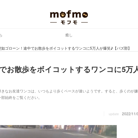
ち
癒し
突如ゴローン！途中でお散歩をボイコットするワンコに5万人が爆笑♪【バズ部】
でお散歩をボイコットするワンコに5万
好きなお友達ワンコは、いつもより歩くペースが速いようです。すると、歩くのが嫌
一部始終をご覧ください。
2022/11/
update