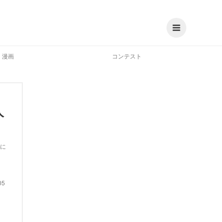
漫画
コンテスト
人
に
05