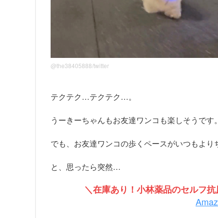
@the38405888/twitter
テクテク…テクテク…。
うーきーちゃんもお友達ワンコも楽しそうです
でも、お友達ワンコの歩くペースがいつもより
と、思ったら突然…
＼在庫あり！小林薬品のセルフ抗原
Ama