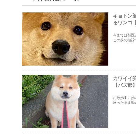
キョトン
るワンコ
今までは獣医
この前の検診
キョトンとす
カワイイ笑
【バズ部
お散歩中に歩
座ったまま動
す。