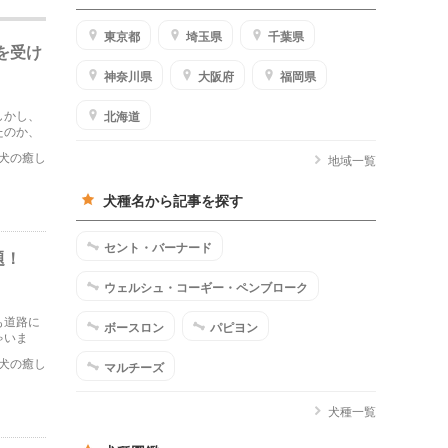
東京都
埼玉県
千葉県
を受け
神奈川県
大阪府
福岡県
しかし、
北海道
たのか、
犬の癒し
地域一覧
犬種名から記事を探す
セント・バーナード
題！
ウェルシュ・コーギー・ペンブローク
も道路に
ボースロン
パピヨン
ゃいま
犬の癒し
マルチーズ
犬種一覧