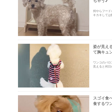
ちゃう♪
何やらフード
キカキしては
ャ丸くんが可
姿が見え
て胸キュ
ワンコのバロ
見えると何日
スゴイ食
食するワ