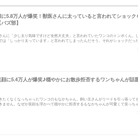
顔に5.8万人が爆笑！獣医さんに太っていると言われてショック
【バズ部】
さんに「少し太り気味ですけど全然大丈夫」と言われていたワンコのトンボくん。
では「しっかり太っています」と言われてしまったんだそう。それがショックだっ
るトンボくんが可愛くて笑っちゃいます。
顔に5.4万人が爆笑♪穏やかにお散歩拒否するワンちゃんが話
】
きたくなくなっちゃったワンコのもなかちゃん。飼い主さんがリードを引っ張って
きません。なぜか笑顔を浮かべて穏やかに拒否するもなかちゃんが可愛くて笑っち