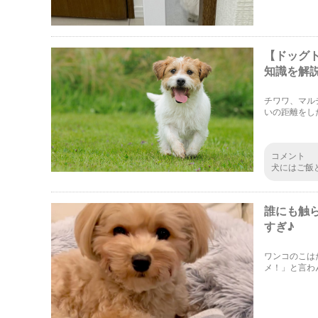
【ドッグ
知識を解説
チワワ、マル
いの距離をし
についてご説
コメント
犬にはご飯
てあげたい
が楽しいん
誰にも触
すぎ♪
ワンコのこは
メ！」と言わ