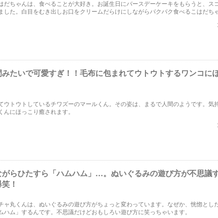
はだちゃんは、食べることが大好き。お誕生日にバースデーケーキをもらうと、ス
ました。白目をむき出しお口をクリームだらけにしながらバクバク食べるこはだち
間みたいで可愛すぎ！！毛布に包まれてウトウトするワンコに
てウトウトしているチワズーのマールくん。その姿は、まるで人間のようです。気
くんにほっこり癒されます。
ながらひたすら「ハムハム」…。ぬいぐるみの遊び方が不思議
爆笑！
チャ丸くんは、ぬいぐるみの遊び方がちょっと変わっています。なぜか、恍惚とし
ムハム」するんです。不思議だけどおもしろい遊び方に笑っちゃいます。