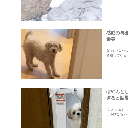
感動の再
爆笑
久々にパパさ
警戒していま
ぽやんと
ぎると話
ワンコのぴこ
いるぴこちゃ
す。