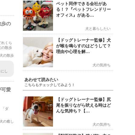
ペット同伴できる会社があ
る！？『ペットフレンドリー
オフィス』がある…
散歩の
犬と暮らしたい
【ドッグトレーナー監修】犬
どれくら
が喉を鳴らすのはどうして？
犬の散歩
理由や心理を解…
犬の散歩
犬の気持ち
うにし
ること
あわせて読みたい
こちらもチェックしてみよう！
が可愛
【ドッグトレーナー監修】尻
尾を振りながら吠える時はど
、「ダ
んな気持ち？【…
犬の癒し
犬の気持ち