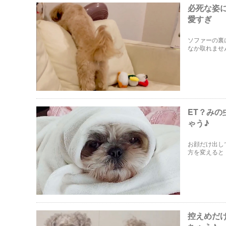
必死な姿
愛すぎ
ソファーの裏
なか取れませ
ET？み
ゃう♪
お顔だけ出し
方を変えると
す。
控えめだ