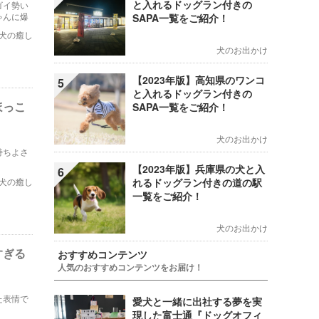
と入れるドッグラン付きの
ゴイ勢い
ゃんに爆
SAPA一覧をご紹介！
犬の癒し
犬のお出かけ
【2023年版】高知県のワンコ
5
と入れるドッグラン付きの
ほっこ
SAPA一覧をご紹介！
犬のお出かけ
持ちよさ
【2023年版】兵庫県の犬と入
6
犬の癒し
れるドッグラン付きの道の駅
一覧をご紹介！
犬のお出かけ
すぎる
おすすめコンテンツ
人気のおすすめコンテンツをお届け！
た表情で
愛犬と一緒に出社する夢を実
現した富士通『ドッグオフィ