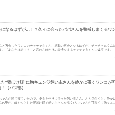
会になるはずが…！？久々に会ったパパさんを警戒しまくるワ
んと再会したワンコのチャチャ丸くん。感動の再会となるはずが、チャチャ丸くん
す。「あなたは誰！？」と言わんばかりの表情をするチャチャ丸くんに爆笑です。
した“寝ぼけ顔”に胸キュン♡飼い主さんを静かに覗くワンコが
題！【バズ部】
ちゃんが隣で寝ていたので、夕食を作りに行った飼い主さん。ふと気付くと、静か
んの姿が。ぽやんとした寝ぼけ顔で飼い主さんを覗くぴこちゃんが可愛くて胸キュ