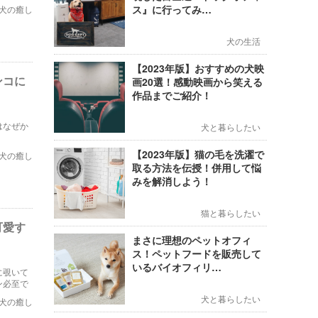
ス』に行ってみ…
犬の癒し
犬の生活
【2023年版】おすすめの犬映
ンコに
画20選！感動映画から笑える
作品までご紹介！
はなぜか
犬と暮らしたい
【2023年版】猫の毛を洗濯で
犬の癒し
取る方法を伝授！併用して悩
みを解消しよう！
猫と暮らしたい
可愛す
まさに理想のペットオフィ
ス！ペットフードを販売して
いるバイオフィリ…
に覗いて
ン必至で
犬と暮らしたい
犬の癒し