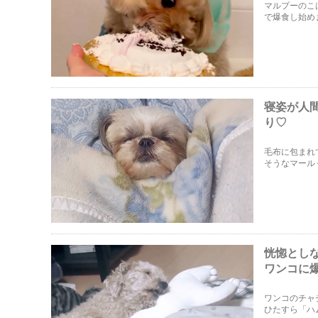
マルプーのこ
で爆食し始め
笑です。
寝姿が人
り♡
毛布に包まれ
そうなマール
恍惚とし
ワンコに
ワンコのチャ
ひたすら「ハ