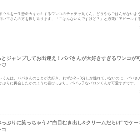
ボウルを一生懸命カキカキするワンコのチャチャ丸くん。どうやらごはんがないよ
飼い主さんの方を振り返ります。「ごはんないんですけど？」と必死にアピールす
愛くて笑っちゃいます。
るとジャンプしてお出迎え！パパさんが大好きすぎるワンコが
ン♡
ンくんは、パパさんのことが大好き。わずか2～3分しか離れていないのに、パパさ
かぶりに再会したかのような喜びっぷり。パパっ子なバロンくんが可愛すぎです。
べっぷりに笑っちゃう♪“白目むき出し&クリームだらけ”でケー
ンコ