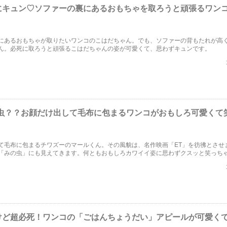
にキュン♡ソファーの裏にあるおもちゃを取ろうと頑張るワン
にあるおもちゃが取りたいワンコのこはだちゃん。でも、ソファーの背もたれが高
ん。必死に取ろうと頑張るこはだちゃんの姿が可愛くて、思わずキュンです。
の虫？？お顔だけ出して毛布に包まるワンコがおもしろ可愛くて
て毛布に包まるチワズーのマールくん。その風貌は、名作映画「ET」を彷彿とさせ
「みの虫」にも見えてきます。何ともおもしろカワイイ姿に思わずクスッと笑っち
けど超必死！ワンコの「ごはんちょうだい」アピールが可愛く