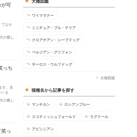
犬種図鑑
コが可
ワイマラナー
くてなか
ミニチュア・ブル・テリア
犬の癒し
クロアチアン・シープドッグ
ベルジアン・グリフォン
サーロス・ウルフドッグ
笑っち
犬種図鑑
ます。見
猫種名から記事を探す
ゃいま
犬の癒し
マンチカン
ロシアンブルー
スコティッシュフォールド
ラグドール
アビシニアン
て笑っ