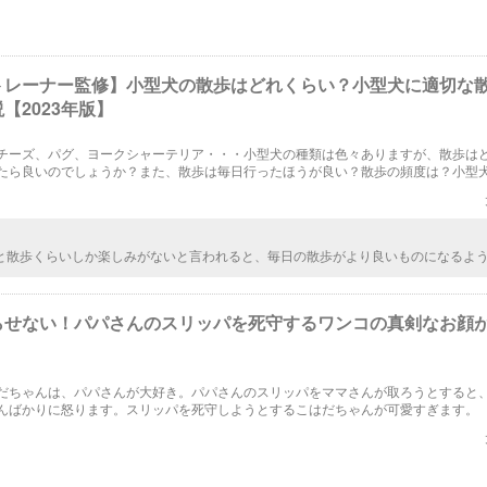
トレーナー監修】小型犬の散歩はどれくらい？小型犬に適切な
【2023年版】
チーズ、パグ、ヨークシャーテリア・・・小型犬の種類は色々ありますが、散歩は
たら良いのでしょうか？また、散歩は毎日行ったほうが良い？散歩の頻度は？小型
明いたします！
と散歩くらいしか楽しみがないと言われると、毎日の散歩がより良いものになるよ
なぁと思わずにはいられません。外にはいろいろな刺激がありますから、散歩をす
ですもんね。
らせない！パパさんのスリッパを死守するワンコの真剣なお顔
だちゃんは、パパさんが大好き。パパさんのスリッパをママさんが取ろうとすると
んばかりに怒ります。スリッパを死守しようとするこはだちゃんが可愛すぎます。