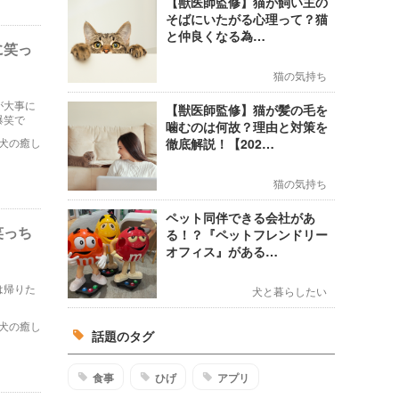
【獣医師監修】猫が飼い主の
そばにいたがる心理って？猫
と仲良くなる為…
に笑っ
猫の気持ち
が大事に
【獣医師監修】猫が髪の毛を
爆笑で
噛むのは何故？理由と対策を
犬の癒し
徹底解説！【202…
猫の気持ち
ペット同伴できる会社があ
笑っち
る！？『ペットフレンドリー
オフィス』がある…
は帰りた
犬と暮らしたい
犬の癒し
話題のタグ
食事
ひげ
アプリ