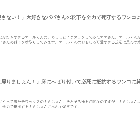
渡さない！」大好きなパパさんの靴下を全力で死守するワンコ
とが好きすぎるマールくんに、ちょっとイタズラをしてみたママさん。マールくん
パさんの靴下を横取りしてみます。マールくんのおもしろ可愛すぎる反応に思わず
は帰りましぇん！」床にへばり付いて必死に抵抗するワンコに
にやって来たチワックスのミミちゃん。そろそろ帰る時間なのですが、ミミちゃん
。全力で抵抗するミミちゃんに思わず爆笑です。