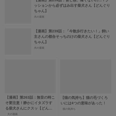
ッションから必ずはみ出す柴犬さん【どんぐり
ちゃん】
犬の漫画
【漫画】第239話：「今散歩行きたい！」飼い
主さんの都合そっちのけの柴犬さん【どんぐり
ちゃん】
犬の漫画
【漫画】第263話：無音の時こ
【猫の気持ち】猫の毛づくろ
そ要注意！静かにイタズラす
いには4つの意味があった！
る柴犬さんにクスッ【どんぐ
猫の気持ち
りちゃん】
犬の漫画