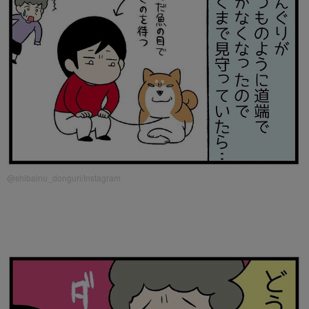
@shibainu_donguri/Instagram