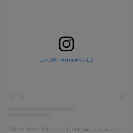
この投稿をInstagramで見る
宮路ひま【柴犬と猫まんがの人】(@shibainu_donguri)がシェアした投稿