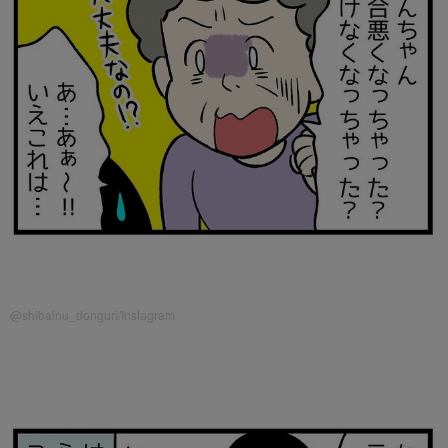
@shibainu_donguri/Instagram