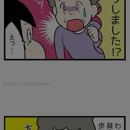
@shibainu_donguri/Instagram