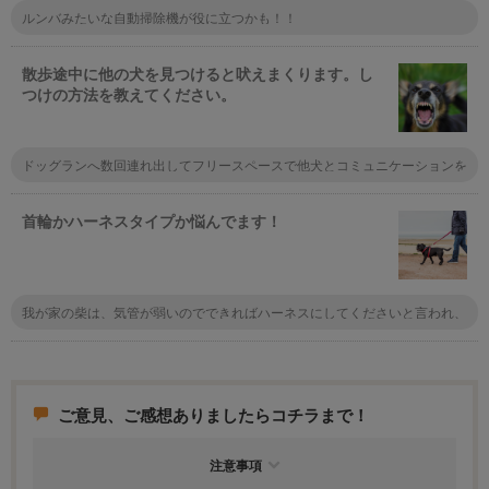
ルンバみたいな自動掃除機が役に立つかも！！
散歩途中に他の犬を見つけると吠えまくります。し
つけの方法を教えてください。
ドッグランへ数回連れ出してフリースペースで他犬とコミュニケーションを
図るのは如何でしょうか。最初はドキドキ、吠えることもあるかもしれませ
んが慣れてくるとその場に居合わす犬達間の上下関係もわかるようになると
思います。ここでの慣習を散歩へ応用展開すると飼い主の負担も少なく、愛
首輪かハーネスタイプか悩んでます！
犬も遊んでいる間に矯正・是正がなされるかもしれません。
我が家の柴は、気管が弱いのでできればハーネスにしてくださいと言われ、
散歩の時はハーネスにしました。 しかし、首輪はつけっぱなしです。 チッ
プは入っていますが、もしもの時のために首輪に迷子札をつけています。
ご意見、ご感想ありましたらコチラまで！
注意事項