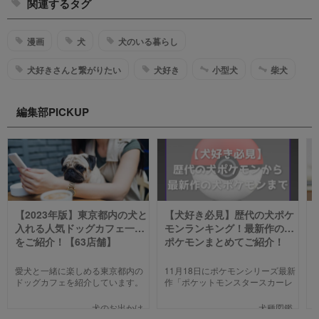
関連するタグ
漫画
犬
犬のいる暮らし
犬好きさんと繋がりたい
犬好き
小型犬
柴犬
編集部PICKUP
【2023年版】東京都内の犬と
【犬好き必見】歴代の犬ポケ
入れる人気ドッグカフェ一覧
モンランキング！最新作の犬
をご紹介！【63店舗】
ポケモンまとめてご紹介！
愛犬と一緒に楽しめる東京都内の
11月18日にポケモンシリーズ最新
ドッグカフェを紹介しています。
作「ポケットモンスタースカーレ
わんことのお出かけ中、乗り換え
ット」「ポケットモンスターバイ
のついでに立ち寄るのにピッタリ
オレット」が世界同時発売しまし
犬のお出かけ
犬種図鑑
のお店や、遠くからでもわざわざ
た。そこで、今回は「歴代の犬ポ