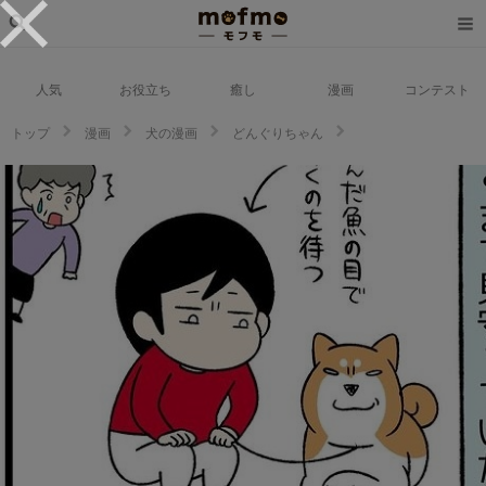
人気
お役立ち
癒し
漫画
コンテスト
トップ
漫画
犬の漫画
どんぐりちゃん
【漫画】第254話：道端でどっしり座り込み！ご近所さんに心配される柴犬さ
ん【どんぐりちゃん】