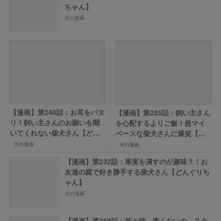
ちゃん】
犬の漫画
【漫画】第240話：お耳をパタ
【漫画】第255話：飼い主さん
リ！飼い主さんのお願いを聞
を心配するよりご飯！超マイ
いてくれない柴犬さん【どん
ペースな柴犬さんに爆笑【ど
ぐりちゃん】
んぐりちゃん】
犬の漫画
犬の漫画
【漫画】第232話：果実を潰すのが趣味？！お
友達の庭で好き勝手する柴犬さん【どんぐりち
ゃん】
犬の漫画
【漫画】第259話：首と頭、痛くないの…？ク