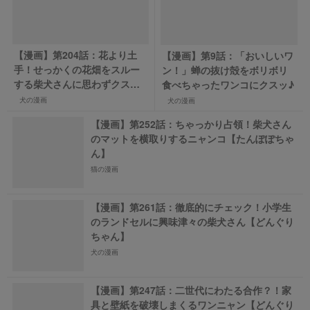
【漫画】第204話：花より土
【漫画】第9話：「おいしいワ
手！せっかくの花畑をスルー
ン！」蝉の抜け殻をボリボリ
する柴犬さんに思わずクスッ
食べちゃったワンコにクスッ♪
【どんぐりちゃん】
犬の漫画
犬の漫画
【漫画】第252話：ちゃっかり占領！柴犬さん
のマットを横取りするニャンコ【たんぽぽちゃ
ん】
猫の漫画
【漫画】第261話：徹底的にチェック！小学生
のランドセルに興味津々の柴犬さん【どんぐり
ちゃん】
犬の漫画
【漫画】第247話：二世代にわたる合作？！家
具と壁紙を破壊しまくるワンニャン【どんぐり