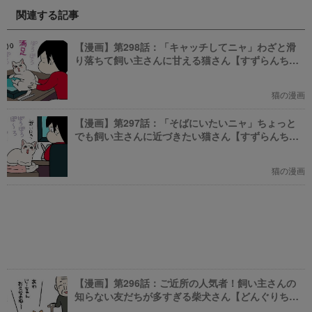
訪れたくなる魅力的で新しいカフ
ケモン総まとめ」をお送りしま
関連する記事
ェで愛犬と一緒にまったり過ごし
す。今までポケモンに興味がなか
ましょう！
った方も、可愛くてかっこいい犬
モチーフのポケモンにメロメロに
【漫画】第298話：「キャッチしてニャ」わざと滑
なっちゃうかも。
り落ちて飼い主さんに甘える猫さん【すずらんちゃ
ん】
猫の漫画
【漫画】第297話：「そばにいたいニャ」ちょっと
でも飼い主さんに近づきたい猫さん【すずらんちゃ
ん】
猫の漫画
【漫画】第296話：ご近所の人気者！飼い主さんの
知らない友だちが多すぎる柴犬さん【どんぐりちゃ
ん】