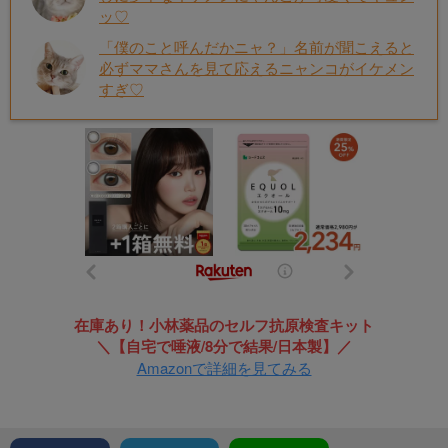
ッ♡
「僕のこと呼んだかニャ？」名前が聞こえると
必ずママさんを見て応えるニャンコがイケメン
すぎ♡
在庫あり！小林薬品のセルフ抗原検査キット
＼【自宅で唾液/8分で結果/日本製】／
Amazonで詳細を見てみる