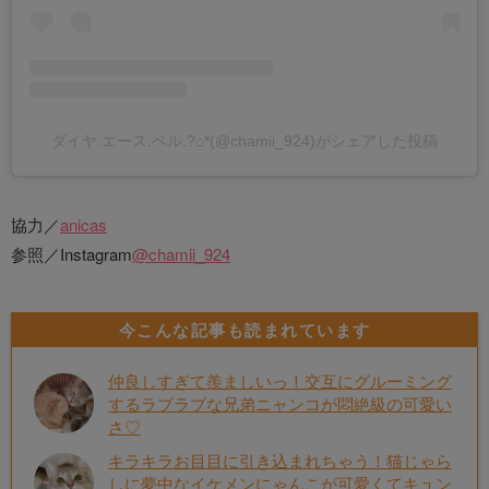
ダイヤ.エース.ベル.?⌂*(@chamii_924)がシェアした投稿
協力／
anicas
参照／Instagram
@chamii_924
今こんな記事も読まれています
仲良しすぎて羨ましいっ！交互にグルーミング
するラブラブな兄弟ニャンコが悶絶級の可愛い
さ♡
キラキラお目目に引き込まれちゃう！猫じゃら
しに夢中なイケメンにゃんこが可愛くてキュン