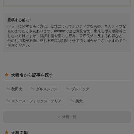
投稿する前に！
ペットに関する考え方は、立場によってポジティブなもの、ネガティブな
ものまでたくさんあります。mofmoではご意見含め、出来る限り削除等は
しない方針ですが、誹謗中傷や荒らし行為、公序良俗に反する内容など、
他の利用者が不快に感じる投稿は削除させて頂く場合がございますのでご
注意ください。
犬種名から記事を探す
秋田犬
ダルメシアン
ブルドッグ
スムース・フォックス・テリア
柴犬
犬種一覧
犬種図鑑