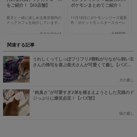
をご紹介！【63店舗】
ポケモンまとめてご紹介！
愛犬と一緒に楽しめる東京都内の
11月18日にポケモンシリーズ最新
ドッグカフェを紹介しています。
作「ポケットモンスタースカーレ
わんことのお出かけ中、乗り換え
ット」「ポケットモンスターバイ
のついでに立ち寄るのにピッタリ
オレット」が世界同時発売しまし
犬のお出かけ
犬種図鑑
のお店や、遠くからでもわざわざ
た。そこで、今回は「歴代の犬ポ
訪れたくなる魅力的で新しいカフ
ケモン総まとめ」をお送りしま
関連する記事
ェで愛犬と一緒にまったり過ごし
す。今までポケモンに興味がなか
ましょう！
った方も、可愛くてかっこいい犬
モチーフのポケモンにメロメロに
うれしくってしっぽフリフリ♪寝転がりながら飼い主
なっちゃうかも。
さんの帰宅を喜ぶ柴犬さんが可愛くて癒し【バズ
部】
犬の癒し
“鈍臭さ”が可愛すぎ♪弟を捕まえようとした兄猫のド
ジっぷりに爆笑必至！【バズ部】
猫の癒し