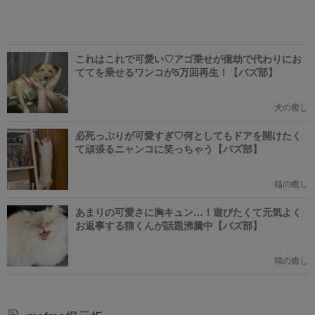
これはこれで可愛い♡アゴ乗せが億劫で代わりにお
ててを乗せるワンコが5万回再生！【バズ部】
犬の癒し
必死っぷりが可愛すぎ♡何としてもドアを開けたく
て頑張るニャンコに笑っちゃう【バズ部】
猫の癒し
あまりの可愛さに胸キュン…！遊びたくて元気よく
お返事する猫くんが話題沸騰中【バズ部】
猫の癒し