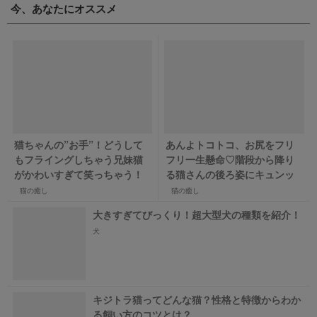
今、あなたにオススメ
猫ちゃんの”お手”！どうして
あんよトコトコ、お尻をフリ
もフライングしちゃう兄妹猫
フリ一生懸命♡階段から降り
がかわいすぎて笑っちゃう！
る猫さんの後ろ姿にキュンッ
猫の癒し
猫の癒し
大きすぎてびっくり！超大型犬の種類を紹介！
犬
キジトラ猫ってどんな猫？性格と特徴からわか
る飼い方のコツとは？