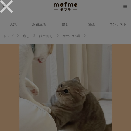
人気
お役立ち
癒し
漫画
コンテスト
トップ
癒し
猫の癒し
かわいい猫
強いところを見せたいけど…。弟に喧嘩をしかけたものの“逃げ腰”な兄猫がカ
ワイイ♡