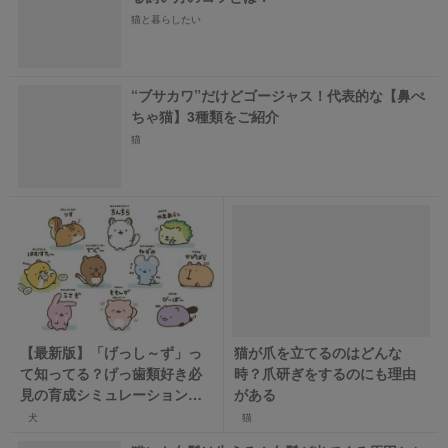
猫と暮らしたい
“ブサカワ”だけどゴージャス！代表的な【鼻ぺ
ちゃ猫】3種類をご紹介
猫
【最新版】「げっし～ず」っ
猫が爪を立てるのはどんな
て知ってる？げっ歯類好き必
時？爪研ぎをするのにも理由
見の育成シミュレーションゲ
がある
ームをご紹介！
犬
猫