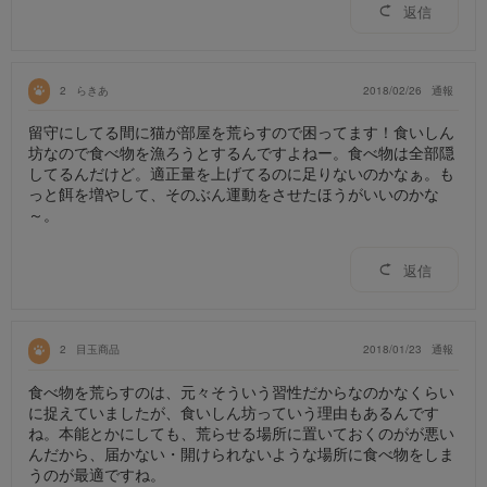
返信
2
らきあ
2018/02/26
通報
留守にしてる間に猫が部屋を荒らすので困ってます！食いしん
坊なので食べ物を漁ろうとするんですよねー。食べ物は全部隠
してるんだけど。適正量を上げてるのに足りないのかなぁ。も
っと餌を増やして、そのぶん運動をさせたほうがいいのかな
～。
返信
2
目玉商品
2018/01/23
通報
食べ物を荒らすのは、元々そういう習性だからなのかなくらい
に捉えていましたが、食いしん坊っていう理由もあるんです
ね。本能とかにしても、荒らせる場所に置いておくのがが悪い
んだから、届かない・開けられないような場所に食べ物をしま
うのが最適ですね。