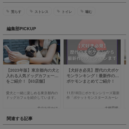
荒らす
ストレス
トイレ
噛む
編集部PICKUP
【2023年版】東京都内の犬と
【犬好き必見】歴代の犬ポケ
入れる人気ドッグカフェ一覧
モンランキング！最新作の犬
をご紹介！【63店舗】
ポケモンまとめてご紹介！
愛犬と一緒に楽しめる東京都内の
11月18日にポケモンシリーズ最新
ドッグカフェを紹介しています。
作「ポケットモンスタースカーレ
わんことのお出かけ中、乗り換え
ット」「ポケットモンスターバイ
のついでに立ち寄るのにピッタリ
オレット」が世界同時発売しまし
犬のお出かけ
犬種図鑑
のお店や、遠くからでもわざわざ
た。そこで、今回は「歴代の犬ポ
訪れたくなる魅力的で新しいカフ
ケモン総まとめ」をお送りしま
関連する記事
ェで愛犬と一緒にまったり過ごし
す。今までポケモンに興味がなか
ましょう！
った方も、可愛くてかっこいい犬