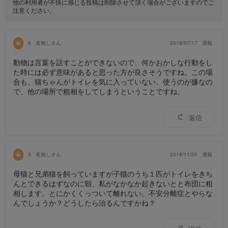
他の利用者が不快に感じる投稿は削除させて頂く場合がございますのでご
注意ください。
6
名無しさん
2019/07/17
通報
動物は言葉を話すことができないので、何かおかしな行動をし
た時には必ず意味があると思った方が良さそうですね。この場
合も、猫ちゃんがトイレを気に入っていない、使うのが嫌なの
で、他の場所で粗相をしてしまうということですね。
返信
5
名無しさん
2018/11/30
通報
母猫と兄弟猫を飼っていますが子猫のうち１匹がトイレをきち
んとできるはずなのに朝、私がなかなか起きないとと布団に粗
相します。とにかくくっついて離れない。不安分離症とやらな
んでしょうか？どうしたら治るんですかね？