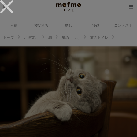
人気
お役立ち
癒し
漫画
コンテスト
トップ
お役立ち
猫
猫のしつけ
猫のトイレ
猫が部屋を荒らす原因と対策方法を徹底解明