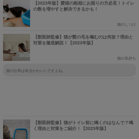
モチーフのポケモンにメロメロに
【2023年版】愛猫の粗相にお困りの方必見！トイレ
なっちゃうかも。
の数を増やすと解決できるかも！
猫のしつけ
【獣医師監修】猫が髪の毛を噛むのは何故？理由と
対策を徹底解説！【2023年版】
猫の気持ち
猫の仕草は本当かわいいですよね。
【獣医師監修】猫がトイレ前に鳴くのはなんで？鳴
く理由と対策をご紹介！【2023年版】