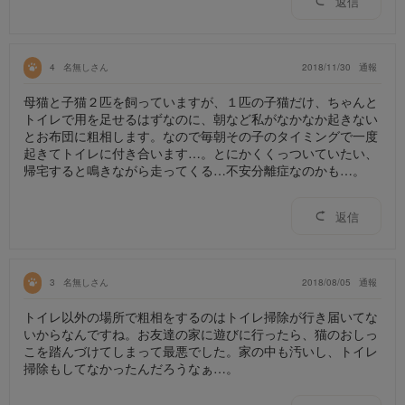
返信
4
名無しさん
2018/11/30
通報
母猫と子猫２匹を飼っていますが、１匹の子猫だけ、ちゃんと
トイレで用を足せるはずなのに、朝など私がなかなか起きない
とお布団に粗相します。なので毎朝その子のタイミングで一度
起きてトイレに付き合います…。とにかくくっついていたい、
帰宅すると鳴きながら走ってくる…不安分離症なのかも…。
返信
3
名無しさん
2018/08/05
通報
トイレ以外の場所で粗相をするのはトイレ掃除が行き届いてな
いからなんですね。お友達の家に遊びに行ったら、猫のおしっ
こを踏んづけてしまって最悪でした。家の中も汚いし、トイレ
掃除もしてなかったんだろうなぁ…。