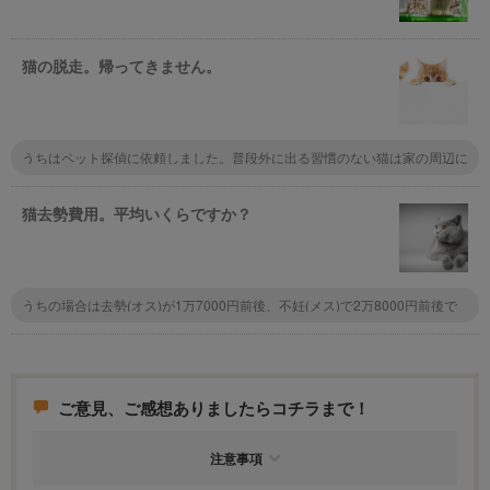
猫の脱走。帰ってきません。
うちはペット探偵に依頼しました。普段外に出る習慣のない猫は家の周辺に
いることが多いらしいです。昼間は車におびえて出てこれないこともあると
かで、夜に探してましたよ。
猫去勢費用。平均いくらですか？
うちの場合は去勢(オス)が1万7000円前後、不妊(メス)で2万8000円前後で
した。体重によって5000円程前後します。それに、我が家は多頭飼いし始
めだったため、年に何回かお願いしたので2匹目からは2000〜3000円程の
割引がありました。 ただ、保護猫限定なのかは不明ですが、隣県の方から
猫をもらった時、不妊手術の証明で領収証をもらいましたが、7000円でや
ってくれる病院もあるようです(ちなみにその猫さんはさくら耳ではありま
ご意見、ご感想ありましたらコチラまで！
せん)。 地域と保護猫かどうか、あとは病院によって違いがあるようです。
注意事項