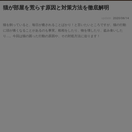
猫が部屋を荒らす原因と対策方法を徹底解明
update
2020/06/14
猫を飼っていると、毎日が癒されることばかり！と言いたいところですが、猫の行動
に頭が痛くなることがあるのも事実。粗相をしたり、物を壊したり、盗み食いした
り…。今回は猫の困った行動の原因や、その対処方法に迫ります！