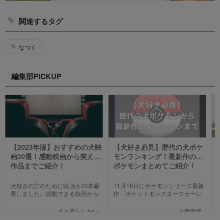
関連するタグ
なつく
編集部PICKUP
【2023年版】おすすめの犬映
【犬好き必見】歴代の犬ポケ
画20選！感動映画から笑える
モンランキング！最新作の犬
作品までご紹介！
ポケモンまとめてご紹介！
犬好きの方のために映画を20本厳
11月18日にポケモンシリーズ最新
選しました。感動できる映画から
作「ポケットモンスタースカーレ
笑える作品、ファミリー向けま
ット」「ポケットモンスターバイ
で、犬の名作映画を邦画7本,洋画7
オレット」が世界同時発売しまし
犬と暮らしたい
犬種図鑑
本,アニメ6本を紹介します。それ
た。そこで、今回は「歴代の犬ポ