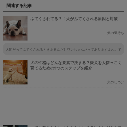
ぞれの映画の魅力やあらすじを短
ケモン総まとめ」をお送りしま
関連する記事
い文章で簡潔に紹介しています。
す。今までポケモンに興味がなか
映画選びの参考にしていただけれ
った方も、可愛くてかっこいい犬
ばと思います。
モチーフのポケモンにメロメロに
ふてくされてる？！犬がふてくされる原因と対策
なっちゃうかも。
犬の気持ち
人間だってふてくされるときあるんだしワンちゃんだってありますよね。で
もワンちゃんのふてくされてるときって何だか憎めない感じで可愛いですよ
ね。言う事聞かなかったりわざとトイレじゃないとこでされたりしますが毎
犬の性格はどんな要素で決まる？愛犬を人懐っこく
日じゃないので全然気になりません。
育てるための5つのステップを紹介
犬のしつけ