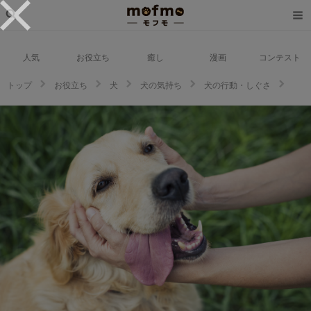
人気
お役立ち
癒し
漫画
コンテスト
トップ
お役立ち
犬
犬の気持ち
犬の行動・しぐさ
【犬があなたになつく方法５つ】しつけじゃダメ！誰にでもできる犬がなつ
く方法とは？