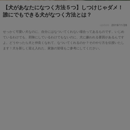
【犬があなたになつく方法５つ】しつけじゃダメ！
誰にでもできる犬がなつく方法とは？
update
2019/11/28
せっかく可愛い犬なのに、自分にはなついてくれない場合ってあるものです。いじめ
ているわけでも、邪険にしているわけでもないのに、犬に嫌われる要因があるんです
よ。どうやったら犬と仲良くなれて、なついてくれるのか？そのやり方を伝授いたし
ます！犬を新しく迎え入れた、家族の皆様もご参考にしてください。