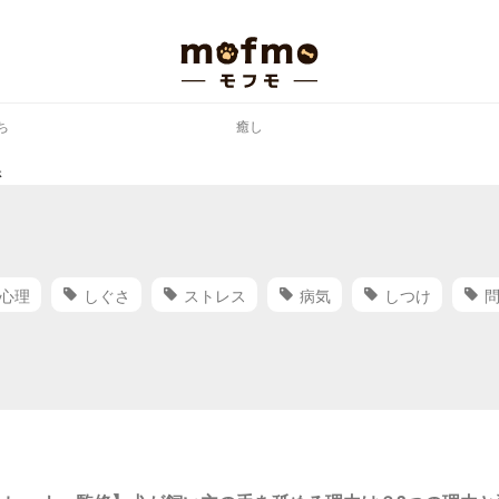
ち
癒し
さ
 心理
しぐさ
ストレス
病気
しつけ