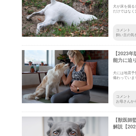
犬が床を掘る
だけではなく
う！あなたの
コメント
飼い主の気
ゃんと触れ
いと思って
【202
能力に迫
犬には地震予
備わっていま
犬は女性の妊
コメント
お母さんか
ボールを持
【獣医師
解説【20