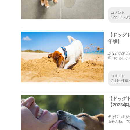
コメント
Dog(ドッ
【ドッグ
年版】
あなたの愛犬
理由がありま
紹介します。
コメント
穴掘り仕草
草をしてるん
【ドッグ
【2023年
犬は飼い主が
ませんね。で
しぐさを紹介