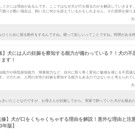
しぐさには理由があるんです。ここではなぜ犬が穴を掘るのかを解説していきます
穴掘りが酷い場合は、飼い主に何かを訴えているかもしれません。その原因を探り
愛犬は大丈夫ですか？
犬
をひくために掘る動作をするんですね。構って欲しいってことですね。時間がある
合ったりして、スキンシップをとってあげたいです。できるだけ寂しい思いはさせ
ます。
3年版】犬には人の妊娠を察知する能力が備わっている？！犬の不
ります！
知能力や病気探知能力、帰巣能力など、自分に取り巻く変化に敏感を感じる不思議
す。そのため、人間の女性の妊娠を察知する能力もあるのではないかと考えられて
娠が分かるのでしょうか？解析していきましょう！
犬
らきいたことなのですが、お母さんが妊娠してから、実家で飼っていた犬がお腹あ
っていったり、毎日寝る時ににおいをかいていたらしいです
監修】犬が口をくちゃくちゃする理由を解説！意外な理由と注
23年版】