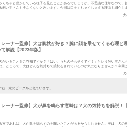
ゃくちゃと動かしている様子を見たことがあるでしょうか。不思議な仕草なので、
る飼い主さんも少なくないと思います。今回は口をくちゃくちゃする理由を紹介し
犬
トレーナー監修】犬は腕枕が好き？腕に顔を乗せてくる心理と
て解説【2023年版】
犬がいることをご存知ですか？「はい、うちの子もそうです！」という飼い主さん
ね。ところで、犬はどんな気持ちで腕枕をされているのか気になりませんか？今回
ます。
犬
すね、家のビーグルと似ています。
トレーナー監修】犬が鼻を鳴らす意味は？犬の気持ちを解説！【2
る方であれば、犬が鼻を鳴らすのを聞いたことがあるかもしれません。実は、犬の