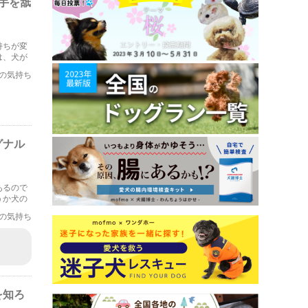
手を舐
持ちが変
は、犬が
の気持ち
グナル
あるので
うか犬の
と思いま
の気持ち
を知ろ