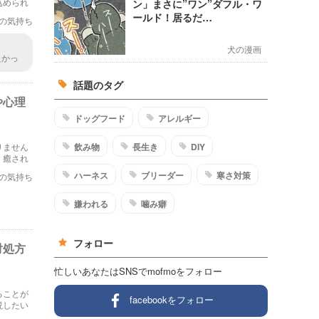
込められ
ン」まさに”ワン”ダフル・ワ
ールド！居るだ…
の気持ち
犬の漫画
良かっ
話題のタグ
や心理
ドッグフード
アレルギー
飲み物
長生き
DIY
りません
、癒され
説したい
ハーネス
ブリーダー
寒さ対策
の気持ち
嫌われる
噛み癖
フォロー
対処方
忙しいあなたはSNSでmofmoをフォロー
ることが
facebookをフォロー
説したい