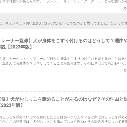
それぞれ意味があるんです。「フンッ」「キューン」「グーグー」、どんな意味が
ょうか。今回は、鼻を鳴らす犬の気持ちを解説します。
犬
と、キュンキュン飼い主さんに行くのがどうしてなのかと思ってました。分かって
トレーナー監修】犬が身体をこすり付けるのはどうして？理由
説【2023年版】
や床、カーペット、ソファーなど何かに身体をこすりつけている姿を見たことはあ
い主さんにも身体をスリスリしてくることがあります。その仕草はとてもかわいく
は、犬はなぜ身体をこすりつけるのでしょうか？その行動の理由や心理を詳しく解
犬
監修】犬がおしっこを舐めることがあるのはなぜ？その理由と
2023年版】
おしっこを舐めているのを目にしたことはありませんか？なぜ犬はおしっこを舐め
うか。この記事では、犬がおしっこを舐めてしまう理由とその対処方法について解