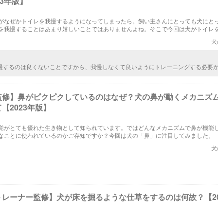
23年版】
がなぜかトイレを我慢するようになってしまったら。飼い主さんにとっても犬にと
を我慢することはあまり嬉しいことではありませんよね。そこで今回は犬がトイレ
と対処方法、そしてそれにまつわるトイレ情報をご紹介していきたいと思います。
犬
慢するのは良くないことですから、我慢しなくて良いようにトレーニングする必要
ぐにできることではないでしょうから、地道にトレーニングを続けていって、トイ
るようになってもらえれば。
監修】鼻がピクピクしているのはなぜ？犬の鼻が動くメカニズ
【2023年版】
覚がとても優れた生き物として知られています。ではどんなメカニズムで鼻が機能
なことに使われているのかご存知ですか？今回は犬の「鼻」に注目してみました。
犬
トレーナー監修】犬が床を掘るような仕草をするのは何故？【20