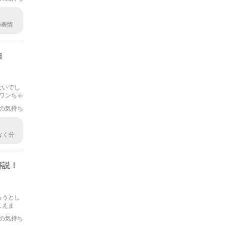
の表情
甘えて
由
ないでし
ワンちゃ
ご紹介し
の気持ち
なく分
ねw
！？浮
解説！
ろうとし
こえま
の気持ち