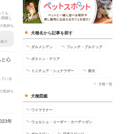
っても、
を我慢し
の気持ち
犬種名から記事を探す
があり
レを我
ダルメシアン
フレンチ・ブルドッグ
ボストン・テリア
ムと心
ミニチュア・シュナウザー
柴犬
している
犬種一覧
の気持ち
犬種図鑑
ワイマラナー
23年
ウェルシュ・コーギー・カーディガン
ボースロン
日本スピッツ