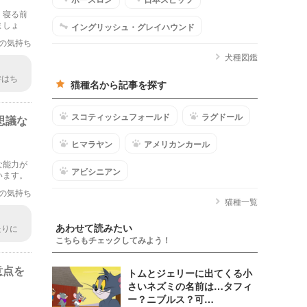
。寝る前
ましょ
イングリッシュ・グレイハウンド
の気持ち
犬種図鑑
時はち
猫種名から記事を探す
たくな
スコティッシュフォールド
ラグドール
思議な
ヒマラヤン
アメリカンカール
な能力が
アビシニアン
います。
の気持ち
猫種一覧
あわせて読みたい
たりに
こちらもチェックしてみよう！
意点を
トムとジェリーに出てくる小
さいネズミの名前は…タフィ
ー？ニブルス？可…