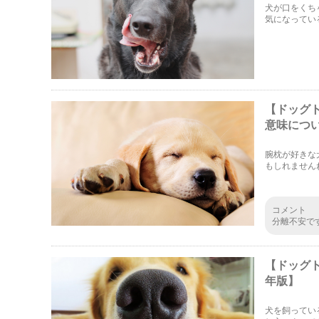
犬が口をくち
気になってい
【ドッグ
意味につい
腕枕が好きな
もしれません
持ちを解説し
コメント
分離不安で
【ドッグ
年版】
犬を飼ってい