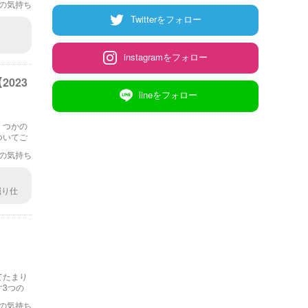
の気持ち
Twitterをフォロー
instagramをフォロー
023
lineをフォロー
くつかの
ついてご
の気持ち
掘り仕
！
てたまり
3つの
の気持ち