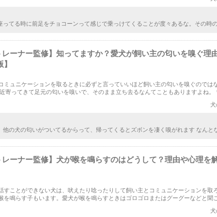
座ってる時に前足をチョコーンって感じで乗っけてくることが度々あるな。その時
しそうでほっこりしてるみたいだから、リラックスしてるなとは思っていたけど、
せてくれる仕草だったんだね。
トレーナー監修】知ってますか？愛犬が飼い主の匂いを嗅ぐ理
版】
コミュニケーションを取るときに必ずと言っていいほど飼い主の匂いを嗅ぐのでは
に近寄ってきて足元の匂いを嗅いで、そのまま立ち去るなんてこともありますよね。 
主の匂いを嗅ぐ理由は？ そんな時私たちはどう反応すべきなのか・・・そんな点を
犬
、他の犬の匂いがついてるからって、帰ってくるとズボンを凄く嗅がれます なんと
ましたが、やはり、「どこに行ってきたの」「誰の匂いなの」って意味だったんです
と、浮気がバレた人のような感覚になりますww 「誰の匂い！？誰と合ってきたの！
ってw
トレーナー監修】犬が喉を鳴らすのはどうして？理由や心理を
】
話すことができない犬は、吠えたり唸ったりして飼い主とコミュニケーションを取
喉を鳴らす子もいます。愛犬が喉を鳴らすときはゴロゴロまたはグーグーなどと聞
犬がどのような気持ちで喉を鳴らしているのか、犬の気持ちや心理を解説します。
犬