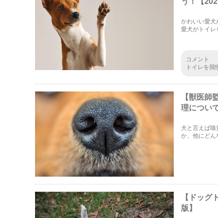
う！【20
かわいい愛犬
愛犬がトイレ
てしまう原因
コメント
トイレを我
ますね。す
慢しなくな
【獣医師
理について
犬と言えば嗅
か、他にどん
【ドッグ
版】