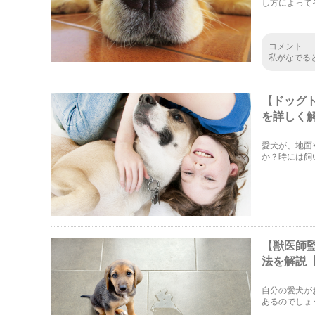
し方によって
ているんでし
コメント
私がなでる
たです。
【ドッグ
を詳しく解
愛犬が、地面
か？時には飼
ますよね。で
と思います。
【獣医師
法を解説【
自分の愛犬が
あるのでしょ
と思います。