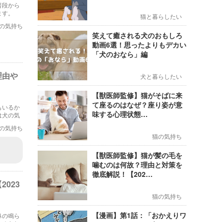
普段から
ます。
猫と暮らしたい
の気持ち
笑えて癒される犬のおもしろ
動画6選！思ったよりもデカい
「犬のおなら」編
理由や
犬と暮らしたい
【獣医師監修】猫がそばに来
て座るのはなぜ？座り姿が意
もいるか
味する心理状態…
は犬の気
の気持ち
猫の気持ち
【獣医師監修】猫が髪の毛を
噛むのは何故？理由と対策を
徹底解説！【202…
023
猫の気持ち
【漫画】第1話：「おかえりワ
鼻の鳴ら