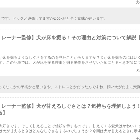
犬
グ) です。ドックと連発してますがDockだと全く意味が違います。
トレーナー監修】犬が床を掘る！その理由と対策について解説【2
が床を掘るようなしぐさをするのを見たことがありますか？犬が床を掘るのにはい
す。この記事では、犬が床を掘る理由と掘る動作をさせないためにとるべき対策に
犬
ってなにかの予兆かと思いきや、ストレスとかだったんですね。飼い犬がたまに穴
ですけどね。(--;)すぐさま止めて居ます( ・∇・)
トレーナー監修】犬が甘えるしぐさとは？気持ちを理解しよう
版】
大好きです。そして甘えることで信頼を示すものです。甘えてくる愛犬はかわいく
は犬が甘えるときはどんなしぐさをするのでしょうか？今回は犬が甘えるときに示す
したいと思います。
犬