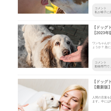
コメント
私が椅子に
がすごく嬉
いる時に見
【ドッグ
【2023年
ワンちゃんが
ょうか？ 急
んたちが飼い
ます！
コメント
動物専門で
かってはい
そう考える
気！！？」
【ドッグ
【最新版
人間の言葉を
ます。中には
す。ここでは