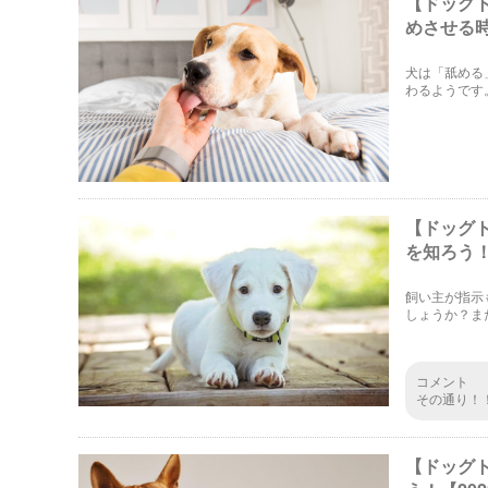
【ドッグ
めさせる時
犬は「舐める
わるようです
人間の手を舐
【ドッグ
を知ろう！
飼い主が指示
しょうか？ま
本能的な気持
す。
コメント
その通り！
【ドッグ