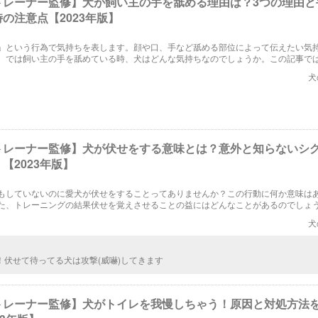
トレーナー監修】犬が飼い主の手を舐める理由は？3つの理由と
の注意点【2023年版】
」という行為で気持ちを表します。顔や口、手など舐める部位によって伝えたい気
。では飼い主の手を舐めている時、犬はどんな気持ちなのでしょうか。この記事で
める理由と、手を舐めさせる時の注意点をご紹介します。
犬
トレーナー監修】犬が伏せをする意味とは？意外と知らないシ
【2023年版】
もしていないのに愛犬が伏せをすることってありませんか？この行動に何か意味は
た、トレーニングの結果伏せを覚えさせることの益にはどんなことがあるのでしょ
ちから発する意味と主従関係から考えた伏せをする意味について説明していきたい
犬
！伏せて待ってる犬は攻撃(威嚇)してきます
トレーナー監修】犬がトイレを我慢しちゃう！原因と対処方法