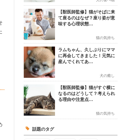
【獣医師監修】猫がそばに来
て座るのはなぜ？座り姿が意
せ
味する心理状態…
た
猫の気持ち
ラムちゃん、久しぶりにママ
に再会してきました！元気に
産んでくれてあ…
犬の癒し
【獣医師監修】猫がすぐ横に
なるのはどうして？考えられ
る理由や注意点…
猫の気持ち
め
話題のタグ