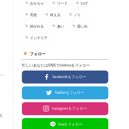
おもちゃ
リード
ひげ
毛色
吠える
ノミ
好かれる
臭い
思い出
インテリア
フォロー
忙しいあなたはSNSでmofmoをフォロー
facebookをフォロー
Twitterをフォロー
instagramをフォロー
れ
lineをフォロー