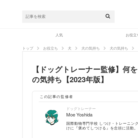
人気
お役立
トップ
お役立ち
犬
犬の気持ち
犬の気持ち
【ドッグトレーナー監修】何を
の気持ち【2023年版】
この記事の監修者
ドッグトレーナー
Moe Yoshida
国際動物専門学校 しつけ・トレーニン
けに『褒めてしつける』を念頭に活動。
グ方法を指導。 ナチュラルペットフー
つけアドバイザー2級、愛玩動物飼養管