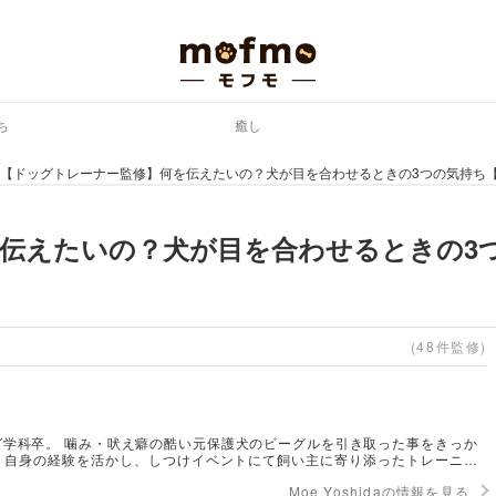
ち
癒し
【ドッグトレーナー監修】何を伝えたいの？犬が目を合わせるときの3つの気持ち【2
伝えたいの？犬が目を合わせるときの3
(48件監修)
グ学科卒。 噛み・吠え癖の酷い元保護犬のビーグルを引き取った事をきっか
 自身の経験を活かし、しつけイベントにて飼い主に寄り添ったトレーニン
ド・栄養学の知識にも精通。 保有資格：NPO法人ドッグトレーナー2級、し
Moe Yoshidaの情報を見る
理士、ドッググルーマー2級