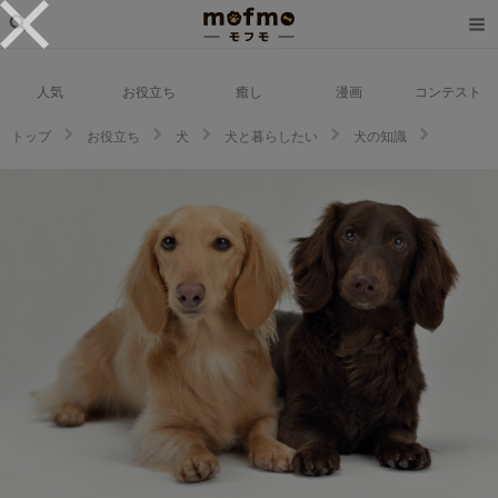
人気
お役立ち
癒し
漫画
コンテスト
トップ
お役立ち
犬
犬と暮らしたい
犬の知識
【2023年版】ダックスフンドの寿命はどれくらい？平均寿命や長生きする方
法を解説