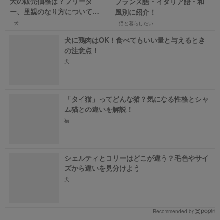
犬の販売価格は？ブリーダ
フランス語・イタリア語・和
ー、里親のなり方について解
風別に紹介！
説
犬
猫と暮らしたい
犬に鶏肉はOK！食べてもいい量と与えるとき
の注意点！
犬
「タイ猫」ってどんな猫？気になる性格とシャ
ム猫との違いを解説！
猫
シェルティとコリーはどこが違う？毛色やサイ
ズから違いを見分けよう
犬
Recommended by