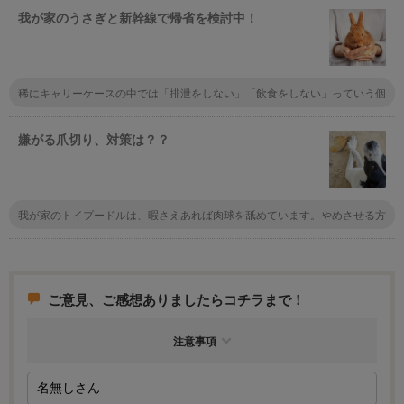
気を読む能力と、自分に何を求められているかを察知する犬の能力は凄いで
我が家のうさぎと新幹線で帰省を検討中！
す。
稀にキャリーケースの中では「排泄をしない」「飲食をしない」っていう個
性の子もいるから先にキャリーに入れて長時間様子を見るといいかも。あと
は指定席でペットを置く座席を予約しておくのもおすすめだけど会社によっ
て違うので実際使うところの鉄道会社に問い合わせてみて！
嫌がる爪切り、対策は？？
我が家のトイプードルは、暇さえあれば肉球を舐めています。やめさせる方
法はないでしょうか？
ご意見、ご感想ありましたらコチラまで！
注意事項