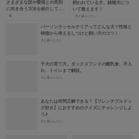
さまざまな説や愛猫との死別
飼われている犬、雑種犬につ
に向き合う方法を紹介してい
いて教えます！
きます！
猫
犬と暮らしたい
パーソンラッセルテリアってどんな犬？性格と
特徴から考えるしつけと飼い方のコツ！
犬と暮らしたい
子犬の育て方。ダックスフンドの離乳食、手入
れ、トイレまで解説。
犬と暮らしたい
あなたは何問正解できる？【フレンチブルドッ
グ好き】におすすめのクイズにチャレンジしよ
う♪
犬と暮らしたい