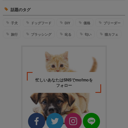
話題のタグ
子犬
ドッグフード
DIY
価格
ブリーダー
旅行
ブラッシング
叱る
匂い
猫カフェ
忙しいあなたはSNSでmofmoを
フォロー