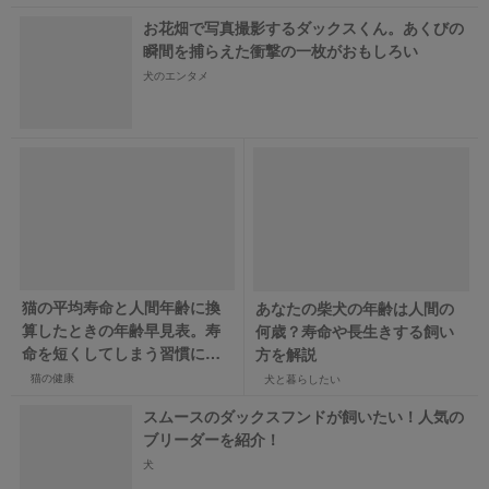
お花畑で写真撮影するダックスくん。あくびの
瞬間を捕らえた衝撃の一枚がおもしろい
犬のエンタメ
猫の平均寿命と人間年齢に換
あなたの柴犬の年齢は人間の
算したときの年齢早見表。寿
何歳？寿命や長生きする飼い
命を短くしてしまう習慣に注
方を解説
意
猫の健康
犬と暮らしたい
スムースのダックスフンドが飼いたい！人気の
ブリーダーを紹介！
犬