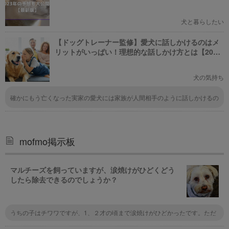
犬と暮らしたい
【ドッグトレーナー監修】愛犬に話しかけるのはメ
リットがいっぱい！理想的な話しかけ方とは【2023
年版】
犬の気持ち
確かにもう亡くなった実家の愛犬には家族が人間相手のように話しかけるの
で、まるで人間の言葉を当たり前に理解しているように行動してました。例
えば、散歩のときに、他の飼い主さんのようにリードを強くひっぱり犬を制
しようとすると、実家の犬は飼い主をじっと見て、何か自分が悪いことした
かな？と考え事をしているようなしぐさを見せます。あまりリードを引っ張
るようなことを繰り返すと、犬が謝るしぐさをしだして、しゅんとします。
mofmo掲示板
だから、うちの家族はリードを引っ張って制するようなことをせず、幼児に
言うように「ちょっとゆっくり歩いてね」、「今日はそっちじゃなくて、こ
っち行くよ」など、可能な限り話しかけていました。 人間の食べものをね
マルチーズを飼っていますが、涙焼けがひどくどう
だるのが目立って諭すときも、人間の食べものの多く（ネギ、貝類、カレ
したら除去できるのでしょうか？
ー、スパイス類、チョコレート、炭酸飲料、カフェイン、等）は犬にとって
毒になるのでヘタすると死んでしまうことを説明すると、まるで理解したよ
うに、翌日から一切、人間の食べものをねだらなくなりました。また、父親
が仕事に行くときに、高い声を出してぐずるので、父親が仕事してお金を稼
いでいるんだよ。そのお金で家族はご飯が食べられるという人間社会の仕組
うちの子はチワワですが、1、２才の頃まで涙焼けがひどかったです。ただ
みを3分ほど時間をかけて説明したら、次の日から、「お仕事」と聞くと、
ドライフードを替えたり、出来るだけ手作りのご飯に替えたりしてみると、
全くぐずらなくなりました(笑) 言葉を理解しているはずはないのですが、空
その後ずっと涙焼けしなくなりました。