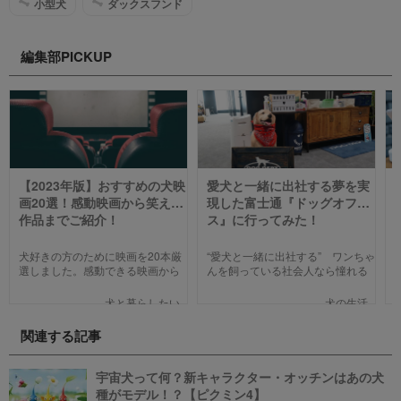
小型犬
ダックスフンド
編集部PICKUP
【2023年版】おすすめの犬映
愛犬と一緒に出社する夢を実
画20選！感動映画から笑える
現した富士通『ドッグオフィ
作品までご紹介！
ス』に行ってみた！
犬好きの方のために映画を20本厳
“愛犬と一緒に出社する” ワンちゃ
選しました。感動できる映画から
んを飼っている社会人なら憧れる
笑える作品、ファミリー向けま
人も多いのではないでしょうか。
で、犬の名作映画を邦画7本,洋画7
そんな夢のような取り組みを富士
犬と暮らしたい
犬の生活
本,アニメ6本を紹介します。それ
通は大手企業ながら実現してしま
ぞれの映画の魅力やあらすじを短
いました。富士通が愛犬家のため
関連する記事
い文章で簡潔に紹介しています。
にどんな取り組みをしているのか
映画選びの参考にしていただけれ
新たに設立された【ドッグオフィ
ばと思います。
ス】を取材してきました！
宇宙犬って何？新キャラクター・オッチンはあの犬
種がモデル！？【ピクミン4】