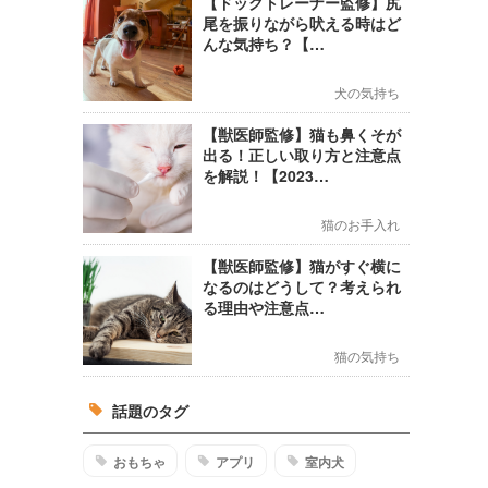
【ドッグトレーナー監修】尻
尾を振りながら吠える時はど
んな気持ち？【…
犬の気持ち
【獣医師監修】猫も鼻くそが
出る！正しい取り方と注意点
を解説！【2023…
猫のお手入れ
【獣医師監修】猫がすぐ横に
なるのはどうして？考えられ
る理由や注意点…
猫の気持ち
話題のタグ
おもちゃ
アプリ
室内犬