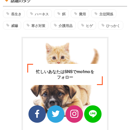
話題のタグ
長生き
ハーネス
餌
費用
主従関係
威嚇
寒さ対策
介護用品
ヒゲ
ひっかく
忙しいあなたはSNSでmofmoを
フォロー