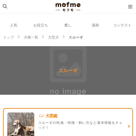
人気
お役立ち
癒し
漫画
コンテスト
トップ
犬種一覧
大型犬
スルーギ
スルーギ
犬図鑑
スルーギの性格・特徴・飼い方など基本情報をチェ
ック！