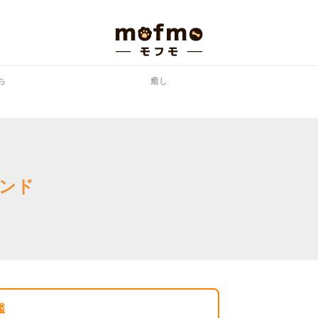
ち
癒し
ンド
鑑