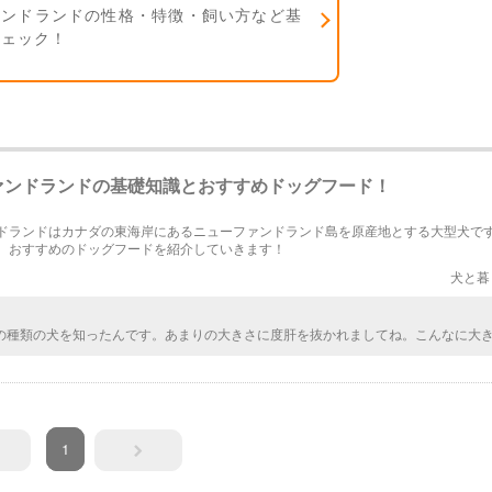
ァンドランドの性格・特徴・飼い方など基
チェック！
ァンドランドの基礎知識とおすすめドッグフード！
ドランドはカナダの東海岸にあるニューファンドランド島を原産地とする大型犬で
、おすすめのドッグフードを紹介していきます！
犬と暮
の種類の犬を知ったんです。あまりの大きさに度肝を抜かれましてね。こんなに大
と驚きましたよ。もし街中で、お散歩されているこの犬を見かけたら、目が釘付け
なしだと感じるサイズです。
1