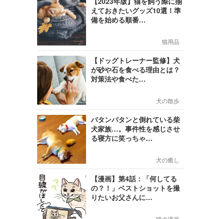
【2023年版】猫を飼う際に揃
えておきたいグッズ10選！準
備を始める順番…
猫用品
【ドッグトレーナー監修】犬
が砂や石を食べる理由とは？
対策法や食べた…
犬の散歩
バタンバタンと倒れている柴
犬家族…。事件性を感じさせ
る寝方に笑っちゃ…
犬の癒し
【漫画】第4話：「何してる
の？！」ベストショットを撮
りたいお父さんに…
猫の漫画