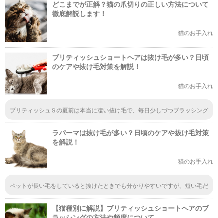
どこまでが正解？猫の爪切りの正しい方法について
ですよね。
徹底解説します！
猫のお手入れ
ブリティッシュショートヘアは抜け毛が多い？日頃
のケアや抜け毛対策を解説！
猫のお手入れ
ブリティッシュＳの夏前は本当に凄い抜け毛で、毎日少しづつブラッシング
していますが…すぐ毛割れしてしまいます。お風呂やシャワーも1ヶ月に一
度行なっていますが…ふあふあは2日程度しか持ちません。3日目には毛割れ
ラパーマは抜け毛が多い？日頃のケアや抜け毛対策
が始まります。毛割れ防止対策はあるのでしょうか？
を解説！
猫のお手入れ
ペットが長い毛をしていると抜けたときでも分かりやすいですが、短い毛だ
とちょこちょこあって掃除するのも大変だし、見つけるのも一苦労しそうで
す。それぞれに対処法はあるので、ちゃんと調べておきたいですよね。
【猫種別に解説】ブリティッシュショートヘアのブ
ラッシングの方法や頻度について