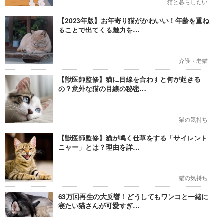
猫と暮らしたい
【2023年版】お年寄り猫がかわいい！年齢を重ね
ることで出てくる魅力を…
介護・老猫
【獣医師監修】猫に目線を合わすと何が起きる
の？意外な猫の目線の秘密…
猫の気持ち
【獣医師監修】猫が鳴く仕草をする「サイレント
ニャー」とは？理由を詳…
猫の気持ち
63万回再生の大反響！どうしてもワンコと一緒に
寝たい猫さんが可愛すぎ…