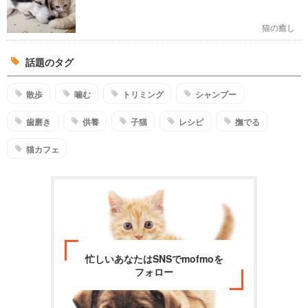
猫の癒し
話題のタグ
散歩
噛む
トリミング
シャンプー
歯磨き
供養
子猫
レシピ
撫でる
猫カフェ
忙しいあなたはSNSでmofmoを
フォロー