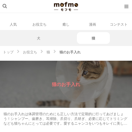
人気
お役立ち
癒し
漫画
コンテスト
犬
猫
トップ
お役立ち
猫
猫のお手入れ
猫のお手入れ
猫のお手入れは体調管理のためにも正しい方法で定期的に行ってあげましょ
う！シャンプー、歯磨き、耳掃除、爪切り、爪研ぎ、必要に応じてトリミング
なども猫ちゃんにとっては必要です。愛するニャンコをいつもキレイに美し
く、健康的にしてあげましょう！