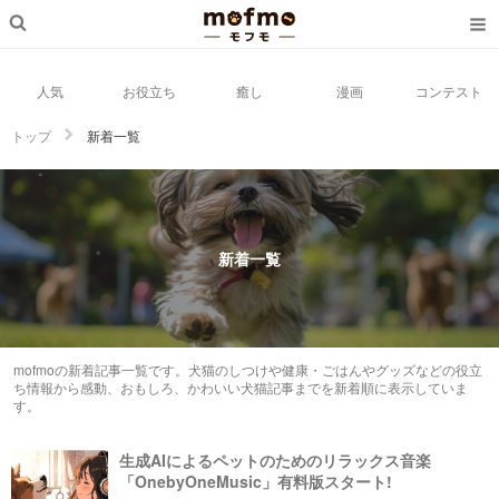
人気
お役立ち
癒し
漫画
コンテスト
トップ
新着一覧
新着一覧
mofmoの新着記事一覧です。犬猫のしつけや健康・ごはんやグッズなどの役立
ち情報から感動、おもしろ、かわいい犬猫記事までを新着順に表示していま
す。
生成AIによるペットのためのリラックス音楽
「OnebyOneMusic」有料版スタート!