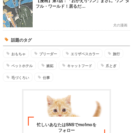
【漫画】第1話：「おかえりワン」まさに”ワン”ダ
フル・ワールド！居るだ…
犬の漫画
話題のタグ
おもちゃ
ブリーダー
エリザベスカラー
旅行
ペットホテル
嫉妬
キャットフード
爪とぎ
毛づくろい
仕事
忙しいあなたはSNSでmofmoを
フォロー