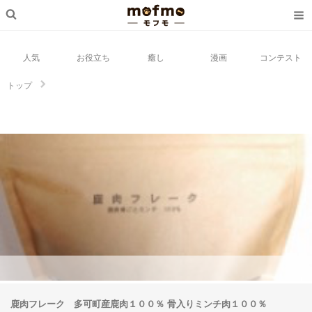
人気
お役立ち
癒し
漫画
コンテスト
トップ
鹿肉フレーク 多可町産鹿肉１００％ 骨入りミンチ肉１００％