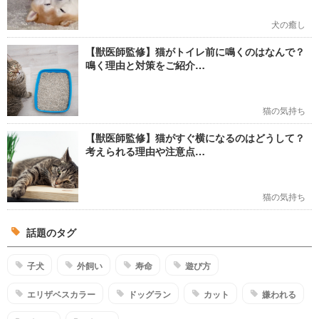
犬の癒し
【獣医師監修】猫がトイレ前に鳴くのはなんで？
鳴く理由と対策をご紹介…
猫の気持ち
【獣医師監修】猫がすぐ横になるのはどうして？
考えられる理由や注意点…
猫の気持ち
話題のタグ
子犬
外飼い
寿命
遊び方
エリザベスカラー
ドッグラン
カット
嫌われる