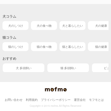
犬コラム
犬のしつけ
犬の食べ物
犬と暮らしたい
犬の健康
猫コラム
猫のしつけ
猫の食べ物
猫と暮らしたい
猫の健康
おすすめ
犬 多頭飼い
猫 多頭飼い
ピュ
お問い合わせ
利用規約
プライバシーポリシー
運営会社
モフモとは
Copyright © 2015 mofmo.All Rights Reserved