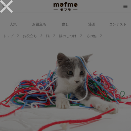
人気
お役立ち
癒し
漫画
コンテスト
トップ
お役立ち
猫
猫のしつけ
その他
やんちゃな猫ってどんな猫？落ち着く時は来る？やんちゃな猫とうまく付き
合う方法とは一体？