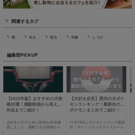
関連するタグ
猫
叱る
怒る
年齢
しつけ
編集部PICKUP
【2023年版】おすすめの犬映
【犬好き必見】歴代の犬ポケ
画20選！感動映画から笑える
モンランキング！最新作の犬
作品までご紹介！
ポケモンまとめてご紹介！
犬好きの方のために映画を20本厳
11月18日にポケモンシリーズ最新
選しました。感動できる映画から
作「ポケットモンスタースカーレ
笑える作品、ファミリー向けま
ット」「ポケットモンスターバイ