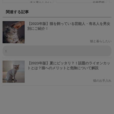
で、犬の名作映画を邦画7本,洋画7
オレット」が世界同時発売しまし
犬と暮らしたい
犬種図鑑
本,アニメ6本を紹介します。それ
た。そこで、今回は「歴代の犬ポ
ぞれの映画の魅力やあらすじを短
ケモン総まとめ」をお送りしま
関連する記事
い文章で簡潔に紹介しています。
す。今までポケモンに興味がなか
映画選びの参考にしていただけれ
った方も、可愛くてかっこいい犬
ばと思います。
モチーフのポケモンにメロメロに
【2023年版】猫を飼っている芸能人・有名人を男女
なっちゃうかも。
別にご紹介！
猫と暮らしたい
1
【2023年版】夏にピッタリ？！話題のライオンカッ
トとは？猫へのメリットと危険について解説
猫のお手入れ