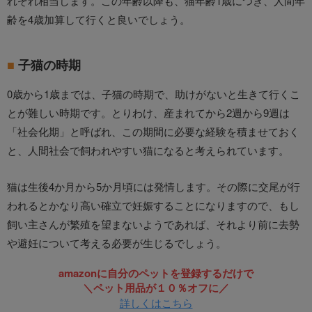
れぞれ相当します。この年齢以降も、猫年齢1歳につき、人間年
齢を4歳加算して行くと良いでしょう。
子猫の時期
0歳から1歳までは、子猫の時期で、助けがないと生きて行くこ
とが難しい時期です。とりわけ、産まれてから2週から9週は
「社会化期」と呼ばれ、この期間に必要な経験を積ませておく
と、人間社会で飼われやすい猫になると考えられています。
猫は生後4か月から5か月頃には発情します。その際に交尾が行
われるとかなり高い確立で妊娠することになりますので、もし
飼い主さんが繁殖を望まないようであれば、それより前に去勢
や避妊について考える必要が生じるでしょう。
amazonに自分のペットを登録するだけで
＼ペット用品が１０％オフに／
詳しくはこちら