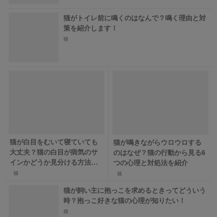
猫がトイレ前に鳴くのはなんで？鳴く理由と対
策を紹介します！
猫
猫が白目をむいて寝ていても
猫が鳴きながらウロウロする
大丈夫？猫の白目が病気のサ
のはなぜ？猫の行動から見る6
インかどうか見分ける方法を
つの心理と対処法を紹介
解説！
猫
猫
猫が飼い主に抱っこを求めるときってどういう
時？抱っこ好きな猫の心理が知りたい！
猫