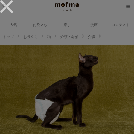
人気
お役立ち
癒し
漫画
コンテスト
トップ
お役立ち
猫
介護・老猫
介護
愛猫のオムツを手作りしよう！猫の介護に向き合うために飼い主としてでき
ることは？