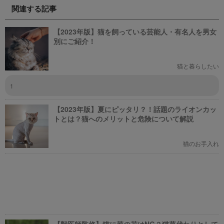
ぞれの映画の魅力やあらすじを短
いました。富士通が愛犬家のため
関連する記事
い文章で簡潔に紹介しています。
にどんな取り組みをしているのか
映画選びの参考にしていただけれ
新たに設立された【ドッグオフィ
ばと思います。
ス】を取材してきました！
【2023年版】猫を飼っている芸能人・有名人を男女
別にご紹介！
猫と暮らしたい
1
【2023年版】夏にピッタリ？！話題のライオンカッ
トとは？猫へのメリットと危険について解説
猫のお手入れ