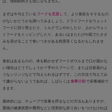
ば、強制給餌さえ役に立ちません。
まずは今与えている
フードを見直し
て、より食欲をそそるもの
がないかどうかを調べてみましょう。ドライフードをウェット
フードに切り替えたり、ミルクでふやかしたり、上からウェッ
トフードをトッピングしたり、あるいはまたたびや茹でたささ
みを混ぜることで食いつきがある程度良くなるかもしれませ
ん。
食欲はあるものの、体を動かせずフードボウルまで口が届かな
い場合はどうでしょうか？手やスプーンで、または注射器のよ
うなシリンジなどで与えられるはずです。この方法で与えてみ
て嫌がらないようであれば、しばらくは
食事介助
で栄養補給で
きます。
最終的には、チューブで栄養を摂るなどの方法もありますが、
愛猫の健康状態や費用などと現実的な折り合いをつけなければ