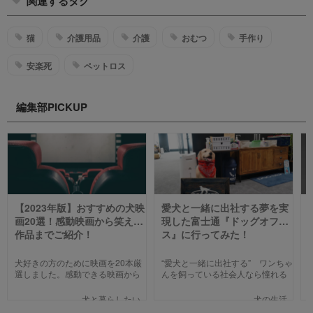
関連するタグ
猫
介護用品
介護
おむつ
手作り
安楽死
ペットロス
編集部PICKUP
【2023年版】おすすめの犬映
愛犬と一緒に出社する夢を実
画20選！感動映画から笑える
現した富士通『ドッグオフィ
作品までご紹介！
ス』に行ってみた！
犬好きの方のために映画を20本厳
“愛犬と一緒に出社する” ワンちゃ
選しました。感動できる映画から
んを飼っている社会人なら憧れる
笑える作品、ファミリー向けま
人も多いのではないでしょうか。
で、犬の名作映画を邦画7本,洋画7
そんな夢のような取り組みを富士
犬と暮らしたい
犬の生活
本,アニメ6本を紹介します。それ
通は大手企業ながら実現してしま