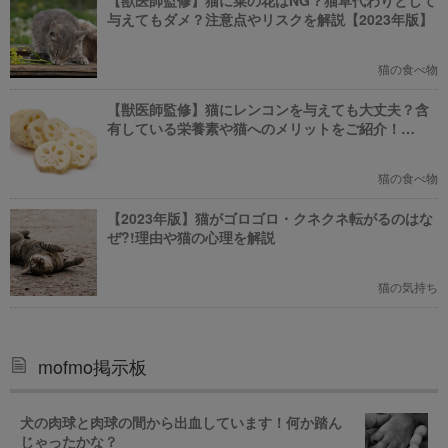
【獣医師監修】猫に菜の花はNG？猫草代わりとして
与えてもダメ？注意点やリスクを解説【2023年版】
猫の食べ物
【獣医師監修】猫にレンコンを与えても大丈夫？含
有している栄養素や猫へのメリットをご紹介！
【2023年版】
猫の食べ物
【2023年版】猫がゴロゴロ・クネクネ転がるのはな
ぜ?!理由や猫の心理を解説
猫の気持ち
mofmo掲示板
犬の肉球と肉球の間から出血しています！何か踏ん
じゃったかな？