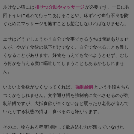
歩けない猫には
排せつ介助やマッサージ
が必要です。一日に数
回トイレに連れて行ってあげることや、床ずれや血行不良を防
ぐためにマッサージを施すことも想定しなければなりません。
エサはどうでしょうか？自分で食事できるうちは問題ありませ
んが、やがて食欲の低下だけでなく、自分で食べることも難し
くなることがあります。好物を与えても食べようとせず、むし
ろ何かを与える度に嘔吐してしまうこともあるかもしれませ
ん。
いよいよ食欲がなくなってくれば、
強制給餌
という手段もちら
つくかもしれません。文字通り餌を強制的に食べさせるのが強
制給餌ですが、大抵食欲が全くないほど弱ったり老化が進んで
いたりする状態の猫は、食べるのも嫌がります。
その上、物をある程度咀嚼して飲み込む力が残っていなけれ