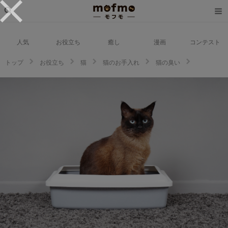
人気
お役立ち
癒し
漫画
コンテスト
トップ
お役立ち
猫
猫のお手入れ
猫の臭い
猫のおしっこが臭いのはなぜ？気になる6つの原因とニオイをとる方法を解
説！