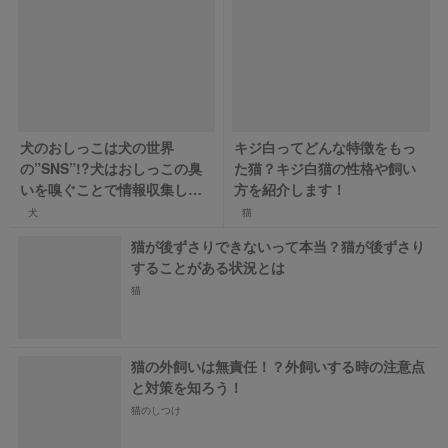
犬のおしっこは犬の世界
キジ白ってどんな特徴をもっ
の”SNS”!?犬はおしっこの臭
た猫？キジ白猫の性格や飼い
いを嗅ぐことで情報収集して
方を紹介します！
いる！
犬
猫
猫が後ずさりできないって本当？猫が後ずさり
することがある状況とは
猫
猫の外飼いは無責任！？外飼いする時の注意点
と対策を知ろう！
猫のしつけ