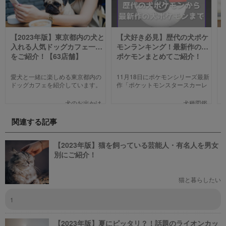
【2023年版】東京都内の犬と
【犬好き必見】歴代の犬ポケ
入れる人気ドッグカフェ一覧
モンランキング！最新作の犬
をご紹介！【63店舗】
ポケモンまとめてご紹介！
愛犬と一緒に楽しめる東京都内の
11月18日にポケモンシリーズ最新
ドッグカフェを紹介しています。
作「ポケットモンスタースカーレ
わんことのお出かけ中、乗り換え
ット」「ポケットモンスターバイ
のついでに立ち寄るのにピッタリ
オレット」が世界同時発売しまし
犬のお出かけ
犬種図鑑
のお店や、遠くからでもわざわざ
た。そこで、今回は「歴代の犬ポ
訪れたくなる魅力的で新しいカフ
ケモン総まとめ」をお送りしま
関連する記事
ェで愛犬と一緒にまったり過ごし
す。今までポケモンに興味がなか
ましょう！
った方も、可愛くてかっこいい犬
モチーフのポケモンにメロメロに
【2023年版】猫を飼っている芸能人・有名人を男女
なっちゃうかも。
別にご紹介！
猫と暮らしたい
1
【2023年版】夏にピッタリ？！話題のライオンカッ