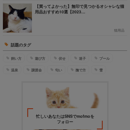
【買ってよかった】無印で見つかるオシャレな猫
用品おすすめ10選【2023…
猫用品
話題のタグ
飼い方
遊び方
伏せ
迷子
プール
温泉
譲渡会
匂い
撫で方
雪
忙しいあなたはSNSでmofmoを
フォロー