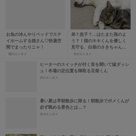
お魚の冷んやりベッドでステ
弟？息子？…はたまた孫のよ
イホームする猫さん♡快適空
う？！猫のキキくんを優しく
間でまったりニャ！
見守る、白柴のさきちゃんに
ほんわか癒される
猫のエンタメ
犬のエンタメ
ヒーターのスイッチが付く音を聞いて猛ダッシ
ュ！冬場の定位置を陣取る豆柴くん
犬のエンタメ
暑い夏は早朝散歩に限る！朝散歩でポメくんが
必ず眺める景色とは…？
犬のエンタメ