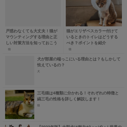
戸惑わなくても大丈夫！猫が
猫がエリザベスカラー付けて
マウンティングする理由と正
いるときのトイレはどうする
しい対策方法を知っておこう
べき？ポイントを紹介
猫
猫
犬が部屋の端っこにいる理由とは？もしかして
怯えているの？
犬
三毛猫は4種類に分かれる！それぞれの特徴と
縞三毛の性格を詳しく解説します！
猫
【2023年版】大型犬は魅力がいっぱい！世界の