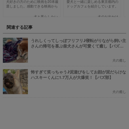
犬好きの方のために映画を20本厳
愛犬と一緒に楽しめる東京都内の
選しました。感動できる映画から
ドッグカフェを紹介しています。
笑える作品、ファミリー向けま
わんことのお出かけ中、乗り換え
で、犬の名作映画を邦画7本,洋画7
のついでに立ち寄るのにピッタリ
犬と暮らしたい
犬のお出かけ
本,アニメ6本を紹介します。それ
のお店や、遠くからでもわざわざ
ぞれの映画の魅力やあらすじを短
訪れたくなる魅力的で新しいカフ
関連する記事
い文章で簡潔に紹介しています。
ェで愛犬と一緒にまったり過ごし
映画選びの参考にしていただけれ
ましょう！
ばと思います。
うれしくってしっぽフリフリ♪寝転がりながら飼い主
さんの帰宅を喜ぶ柴犬さんが可愛くて癒し【バズ
部】
犬の癒し
怖すぎて笑っちゃう♪泥遊びをしてお顔が泥だらけな
ハスキーくんに1.7万人が大爆笑！【バズ部】
犬の癒し