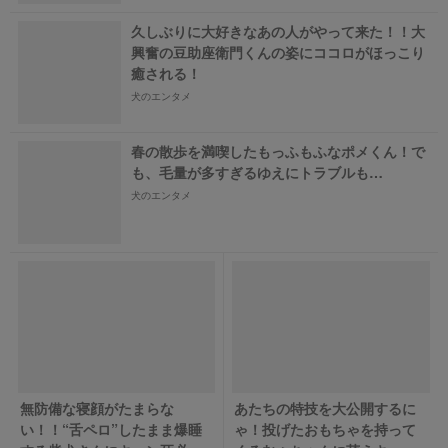
久しぶりに大好きなあの人がやって来た！！大
興奮の豆助座衛門くんの姿にココロがほっこり
癒される！
犬のエンタメ
春の散歩を満喫したもっふもふなポメくん！で
も、毛量が多すぎるゆえにトラブルも…
犬のエンタメ
無防備な寝顔がたまらな
あたちの特技を大公開するに
い！！“舌ペロ”したまま爆睡
ゃ！投げたおもちゃを持って