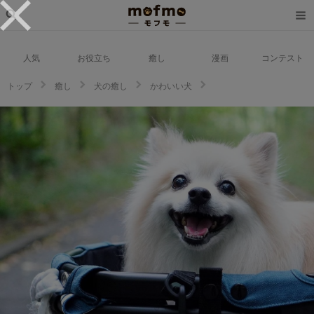
人気
お役立ち
癒し
漫画
コンテスト
トップ
癒し
犬の癒し
かわいい犬
景色もママも見たい！！キョロキョロする犬のチャナちゃんがかわいすぎる