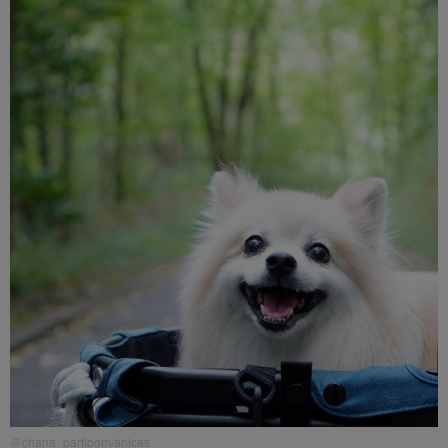
＠chana_partipom/anicas