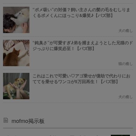
“ポメ吸い”の対価？飼い主さんの髪の毛をむしりま
くるポメくんにほっこり&爆笑♪【バズ部】
犬の癒し
“鈍臭さ”が可愛すぎ♪弟を捕まえようとした兄猫のド
ジっぷりに爆笑必至！【バズ部】
猫の癒し
これはこれで可愛い♡アゴ乗せが億劫で代わりにお
ててを乗せるワンコが5万回再生！【バズ部】
犬の癒し
mofmo掲示板