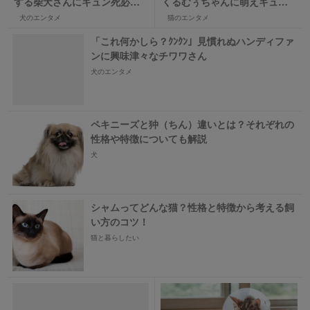
する柴犬さんにキュン死必至
くるむぅちゃんに萌えキュン
♡
しちゃう！
犬のエンタメ
猫のエンタメ
「これ何かしら？ｸﾝｸﾝ」見慣れぬハンディファ
ンに興味津々なチワワさん
犬のエンタメ
ペキニーズと狆（ちん）違いとは？それぞれの
性格や特徴についても解説
犬
シャムってどんな猫？性格と特徴から考える飼
い方のコツ！
猫と暮らしたい