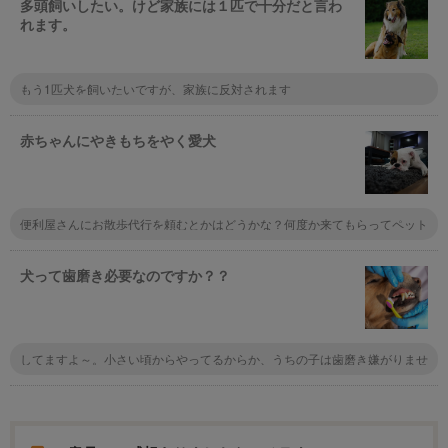
多頭飼いしたい。けど家族には１匹で十分だと言わ
れます。
もう1匹犬を飼いたいですが、家族に反対されます
赤ちゃんにやきもちをやく愛犬
便利屋さんにお散歩代行を頼むとかはどうかな？何度か来てもらってペット
に慣れてもらって、公園でたっぷり遊んでもらう。もしくはベビーシッター
を頼んで赤ちゃんを預けて犬と遊んであげる。家事代行を頼んで家事の時間
をペットに充てるとか。
犬って歯磨き必要なのですか？？
してますよ～。小さい頃からやってるからか、うちの子は歯磨き嫌がりませ
んね。口臭しなくなるし、口の中が雑菌だらけだと、その雑菌が体内に入る
ことにもなるので、健康のためには絶対にしたほうがいいですよ。