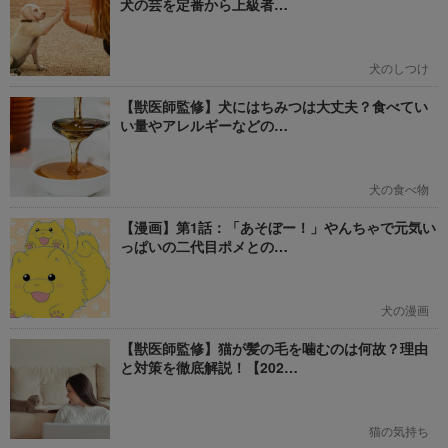
犬の芸を定番から上級者…
犬のしつけ
【獣医師監修】犬にはちみつは大丈夫？食べてい
い量やアレルギーなどの…
犬の食べ物
【漫画】第1話：「あそぼー！」やんちゃで元気い
っぱいの二代目ポメとの…
犬の漫画
【獣医師監修】猫が髪の毛を噛むのは何故？理由
と対策を徹底解説！【202…
猫の気持ち