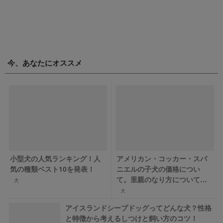
今、あなたにオススメ
小型犬の人気ランキング！人
アメリカン・コッカー・スパ
気の種類ベスト10を発表！
ニエルの子犬の価格につい
て。里親のなり方についても
犬
解説。
犬
アイスランドシープドッグってどんな犬？性格
と特徴から考えるしつけと飼い方のコツ！