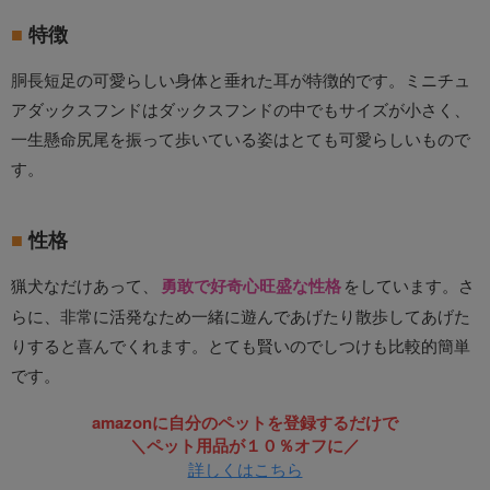
特徴
胴長短足の可愛らしい身体と垂れた耳が特徴的です。ミニチュ
アダックスフンドはダックスフンドの中でもサイズが小さく、
一生懸命尻尾を振って歩いている姿はとても可愛らしいもので
す。
性格
猟犬なだけあって、
勇敢で好奇心旺盛な性格
をしています。さ
らに、非常に活発なため一緒に遊んであげたり散歩してあげた
りすると喜んでくれます。とても賢いのでしつけも比較的簡単
です。
amazonに自分のペットを登録するだけで
＼ペット用品が１０％オフに／
詳しくはこちら