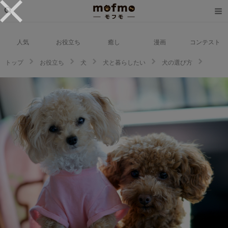
人気
お役立ち
癒し
漫画
コンテスト
トップ
お役立ち
犬
犬と暮らしたい
犬の選び方
【2020年度版】人気の犬種はどれ？ランキング形式で紹介します！