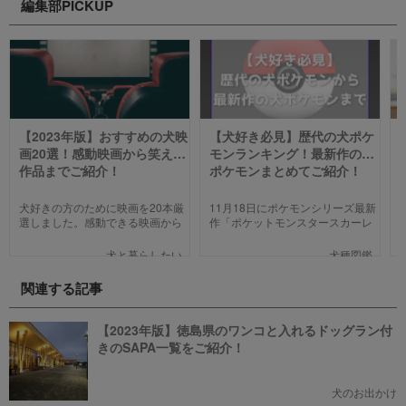
編集部PICKUP
【2023年版】おすすめの犬映
【犬好き必見】歴代の犬ポケ
画20選！感動映画から笑える
モンランキング！最新作の犬
作品までご紹介！
ポケモンまとめてご紹介！
犬好きの方のために映画を20本厳
11月18日にポケモンシリーズ最新
選しました。感動できる映画から
作「ポケットモンスタースカーレ
笑える作品、ファミリー向けま
ット」「ポケットモンスターバイ
で、犬の名作映画を邦画7本,洋画7
オレット」が世界同時発売しまし
犬と暮らしたい
犬種図鑑
本,アニメ6本を紹介します。それ
た。そこで、今回は「歴代の犬ポ
ぞれの映画の魅力やあらすじを短
ケモン総まとめ」をお送りしま
関連する記事
い文章で簡潔に紹介しています。
す。今までポケモンに興味がなか
映画選びの参考にしていただけれ
った方も、可愛くてかっこいい犬
ばと思います。
モチーフのポケモンにメロメロに
【2023年版】徳島県のワンコと入れるドッグラン付
なっちゃうかも。
きのSAPA一覧をご紹介！
犬のお出かけ