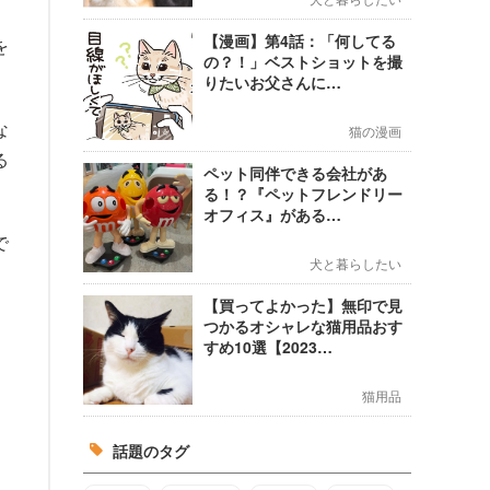
【漫画】第4話：「何してる
を
の？！」ベストショットを撮
りたいお父さんに…
な
猫の漫画
る
ペット同伴できる会社があ
る！？『ペットフレンドリー
オフィス』がある…
で
犬と暮らしたい
【買ってよかった】無印で見
つかるオシャレな猫用品おす
すめ10選【2023…
猫用品
話題のタグ