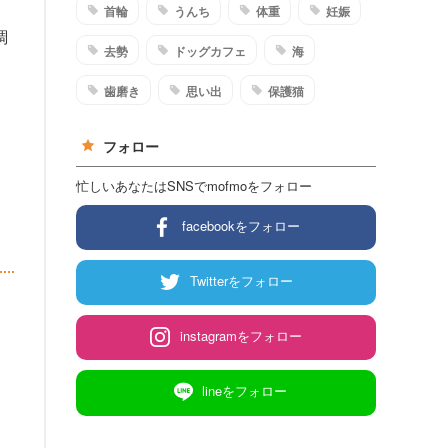
首輪
うんち
体重
妊娠
調
去勢
ドッグカフェ
海
歯磨き
思い出
保護猫
フォロー
忙しいあなたはSNSでmofmoをフォロー
facebookをフォロー
Twitterをフォロー
instagramをフォロー
lineをフォロー