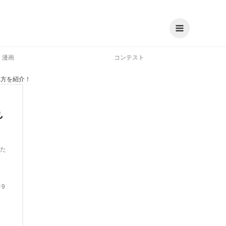
漫画
コンテスト
れ方を紹介！
れ
た
19