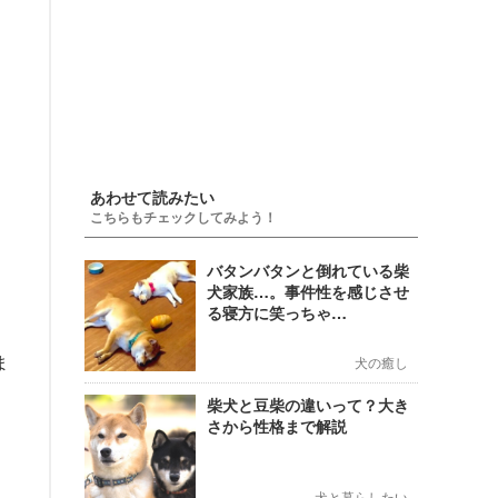
あわせて読みたい
こちらもチェックしてみよう！
バタンバタンと倒れている柴
す
犬家族…。事件性を感じさせ
。
る寝方に笑っちゃ…
ま
犬の癒し
柴犬と豆柴の違いって？大き
さから性格まで解説
犬と暮らしたい