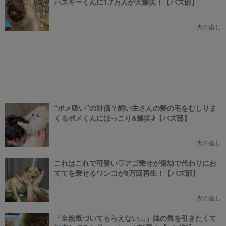
ハスキーくんに1.7万人が大爆笑！【バズ部】
犬の癒し
“ポメ吸い”の対価？飼い主さんの髪の毛をむしりま
くるポメくんにほっこり&爆笑♪【バズ部】
犬の癒し
これはこれで可愛い♡アゴ乗せが億劫で代わりにお
ててを乗せるワンコが5万回再生！【バズ部】
犬の癒し
「全然気づいてもらえない…」妹の気を引きたくて