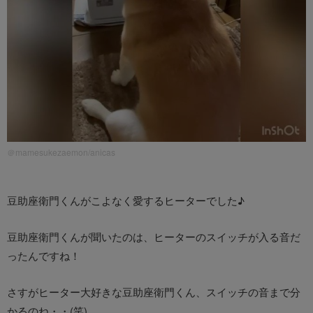
＠mamesukezaemon/anicas
豆助座衛門くんがこよなく愛するヒーターでした♪
豆助座衛門くんが聞いたのは、ヒーターのスイッチが入る音だ
ったんですね！
さすがヒーター大好きな豆助座衛門くん、スイッチの音まで分
かるのね・・(笑)