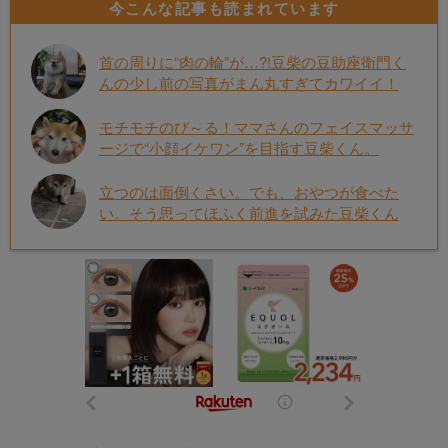
今こんな記事も読まれています
首の周りに“肉の輪”が…?!豆柴の豆助座衛門く
んの少し前の写真がまん丸すぎてカワイイ！
モチモチのび～る！ママさんのフェイスマッサ
ージで“小顔イケワン”を目指す豆柴くん。
立つのは面倒くさい。でも、おやつが食べた
い。そう思ってほふく前進を試みた豆柴くん