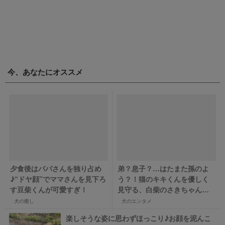
今、あなたにオススメ
夕食後はパパさんを独り占め
弟？息子？…はたまた孫のよ
♪“ドヤ顔”でママさんを見下ろ
う？！猫のキキくんを優しく
す豆柴くんが可愛すぎ！
見守る、白柴のさきちゃんに
ほんわか癒される
犬の癒し
犬のエンタメ
楽しそうな姿に思わずほっこり♪お顔を泥んこ