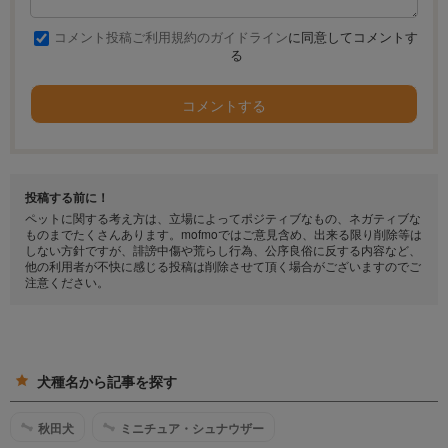
コメント投稿ご利用規約のガイドライン
に同意してコメントす
る
コメントする
投稿する前に！
ペットに関する考え方は、立場によってポジティブなもの、ネガティブな
ものまでたくさんあります。mofmoではご意見含め、出来る限り削除等は
しない方針ですが、誹謗中傷や荒らし行為、公序良俗に反する内容など、
他の利用者が不快に感じる投稿は削除させて頂く場合がございますのでご
注意ください。
犬種名から記事を探す
秋田犬
ミニチュア・シュナウザー