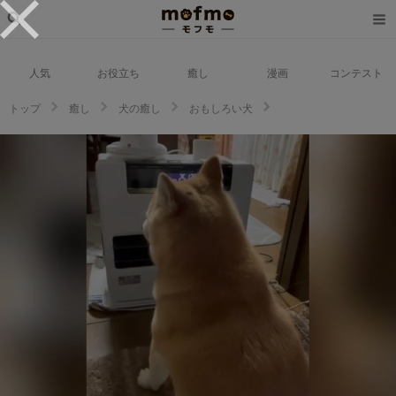
人気
お役立ち
癒し
漫画
コンテスト
トップ
癒し
犬の癒し
おもしろい犬
ヒーターのスイッチが付く音を聞いて猛ダッシュ！冬場の定位置を陣取る豆
柴くん