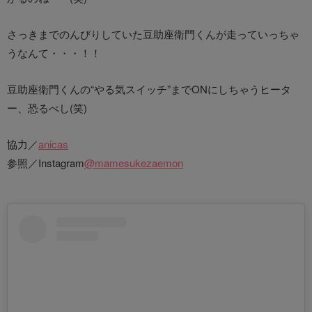
さっきまでのんびりしていた豆助座衛門くんが走っていっちゃ
うなんて・・・！！
豆助座衛門くんの“やる気スイッチ”までONにしちゃうヒータ
ー、恐るべし(笑)
協力／
anicas
参照／Instagram
@mamesukezaemon