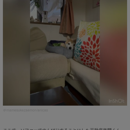
＠mamesukezaemon/anicas
そこで、ソファーでのんびりすることにした豆助座衛門くん。