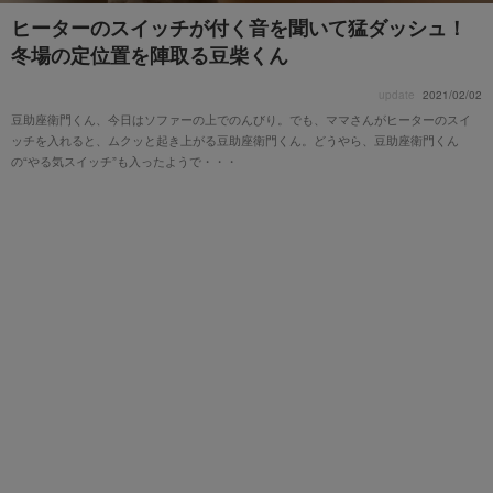
ヒーターのスイッチが付く音を聞いて猛ダッシュ！
冬場の定位置を陣取る豆柴くん
update
2021/02/02
豆助座衛門くん、今日はソファーの上でのんびり。でも、ママさんがヒーターのスイ
ッチを入れると、ムクッと起き上がる豆助座衛門くん。どうやら、豆助座衛門くん
の“やる気スイッチ”も入ったようで・・・