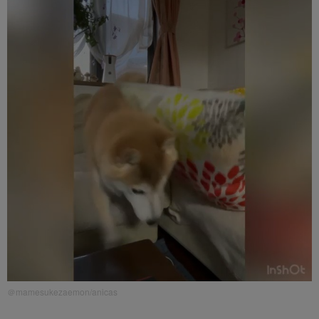
＠mamesukezaemon/anicas