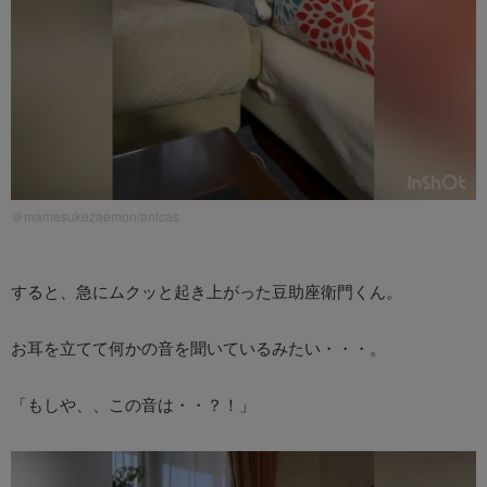
＠mamesukezaemon/anicas
すると、急にムクッと起き上がった豆助座衛門くん。
お耳を立てて何かの音を聞いているみたい・・・。
「もしや、、この音は・・？！」