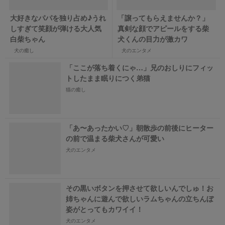
大好きなパパを独り占め♪うれ
「譲ってもらえませんか？」
しすぎて笑顔が弾ける大人気
真剣な顔でアピールをする柴
白柴ちゃん
犬くんの目力が激カワ
犬の癒し
犬のエンタメ
「ここが落ち着くにゃ…」兄のおしりにフィッ
トしたまま眠りにつく弟猫
猫の癒し
「あ〜あったかい♡」朝散歩の前後にヒーター
の前で温まる柴犬さんが可愛い
犬のエンタメ
その黒いボタンを押させて欲しいんでしゅ！お
姉ちゃんに遊んで欲しいラムちゃんの立ちんぼ
姿がとってもカワイイ！
犬のエンタメ