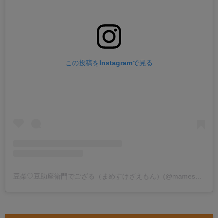
この投稿をInstagramで見る
豆柴♡豆助座衛門でござる（まめすけざえもん）(@mamesukezaemon)がシェアした投稿