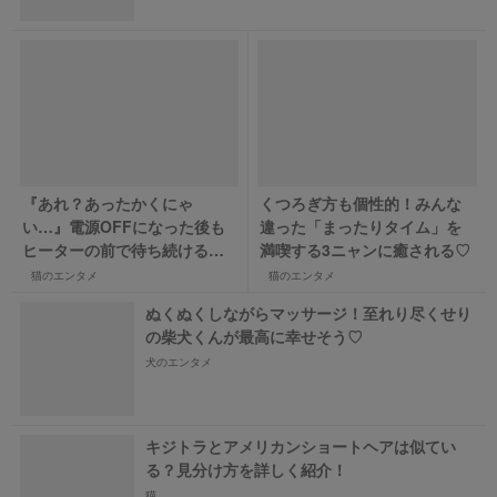
『あれ？あったかくにゃ
くつろぎ方も個性的！みんな
い…』電源OFFになった後も
違った「まったりタイム」を
ヒーターの前で待ち続けるニ
満喫する3ニャンに癒される♡
ャンコ
猫のエンタメ
猫のエンタメ
ぬくぬくしながらマッサージ！至れり尽くせり
の柴犬くんが最高に幸せそう♡
犬のエンタメ
キジトラとアメリカンショートヘアは似てい
る？見分け方を詳しく紹介！
猫