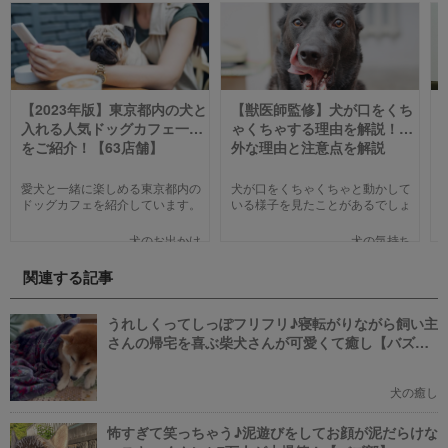
【2023年版】東京都内の犬と
【獣医師監修】犬が口をくち
入れる人気ドッグカフェ一覧
ゃくちゃする理由を解説！意
をご紹介！【63店舗】
外な理由と注意点を解説
【2023年版】
愛犬と一緒に楽しめる東京都内の
犬が口をくちゃくちゃと動かして
ドッグカフェを紹介しています。
いる様子を見たことがあるでしょ
わんことのお出かけ中、乗り換え
うか。不思議な仕草なので、普段
のついでに立ち寄るのにピッタリ
から気になっている飼い主さんも
犬のお出かけ
犬の気持ち
のお店や、遠くからでもわざわざ
少なくないと思います。今回は口
訪れたくなる魅力的で新しいカフ
をくちゃくちゃする理由を紹介し
関連する記事
ェで愛犬と一緒にまったり過ごし
ます。
ましょう！
うれしくってしっぽフリフリ♪寝転がりながら飼い主
さんの帰宅を喜ぶ柴犬さんが可愛くて癒し【バズ
部】
犬の癒し
怖すぎて笑っちゃう♪泥遊びをしてお顔が泥だらけな