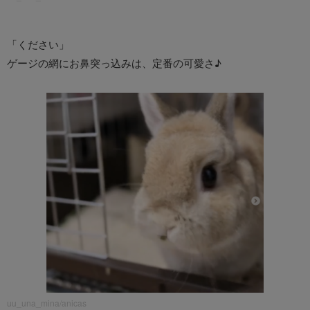
「ください」
ゲージの網にお鼻突っ込みは、定番の可愛さ♪
uu_una_mina/anicas