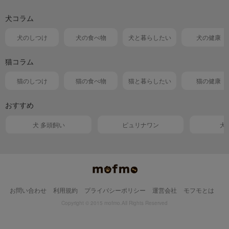
犬コラム
犬のしつけ
犬の食べ物
犬と暮らしたい
犬の健康
猫コラム
猫のしつけ
猫の食べ物
猫と暮らしたい
猫の健康
おすすめ
犬 多頭飼い
ピュリナワン
犬
お問い合わせ
利用規約
プライバシーポリシー
運営会社
モフモとは
Copyright © 2015 mofmo.All Rights Reserved