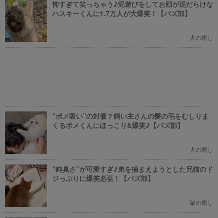
怖すぎて笑っちゃう♪泥遊びをしてお顔が泥だらけな
ハスキーくんに1.7万人が大爆笑！【バズ部】
犬の癒し
“ポメ吸い”の対価？飼い主さんの髪の毛をむしりま
くるポメくんにほっこり&爆笑♪【バズ部】
犬の癒し
“鈍臭さ”が可愛すぎ♪弟を捕まえようとした兄猫のド
ジっぷりに爆笑必至！【バズ部】
猫の癒し