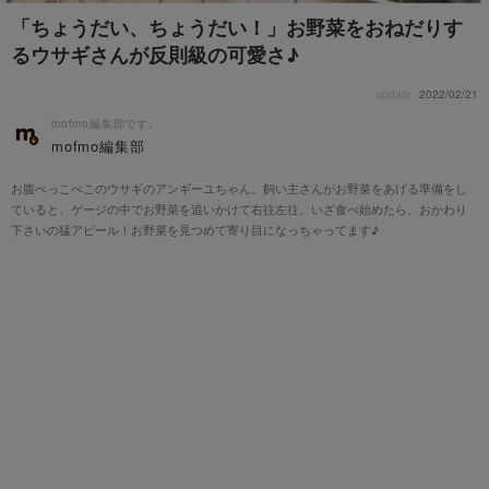
「ちょうだい、ちょうだい！」お野菜をおねだりす
るウサギさんが反則級の可愛さ♪
update
2022/02/21
mofmo編集部です。
mofmo編集部
お腹ぺっこぺこのウサギのアンギーユちゃん。飼い主さんがお野菜をあげる準備をし
ていると、ゲージの中でお野菜を追いかけて右往左往。いざ食べ始めたら、おかわり
下さいの猛アピール！お野菜を見つめて寄り目になっちゃってます♪