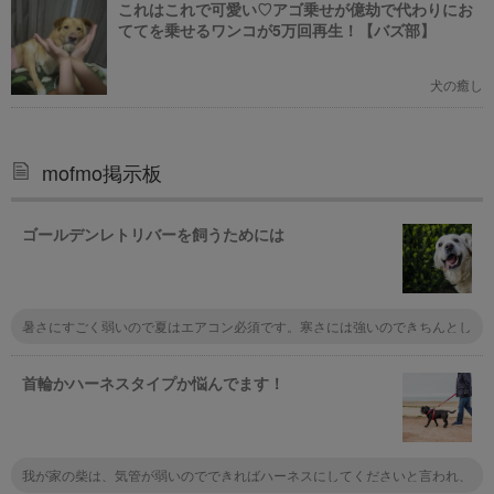
これはこれで可愛い♡アゴ乗せが億劫で代わりにお
ててを乗せるワンコが5万回再生！【バズ部】
犬の癒し
mofmo掲示板
ゴールデンレトリバーを飼うためには
暑さにすごく弱いので夏はエアコン必須です。寒さには強いのできちんとし
た犬小屋と防寒が出来てれば外でも大丈夫です。 抜け毛はすごいのでそ
こは覚悟してください。個体にもよりますが育て方を間違わなければ温厚で
飼いやすい犬種です。 逆に言うと我慢強い面もありますので体を常日頃
首輪かハーネスタイプか悩んでます！
からよく見てあげないと病気を見逃す慴れありますます。 とくに皮膚病
や、耳の中は要注意です
我が家の柴は、気管が弱いのでできればハーネスにしてくださいと言われ、
散歩の時はハーネスにしました。 しかし、首輪はつけっぱなしです。 チッ