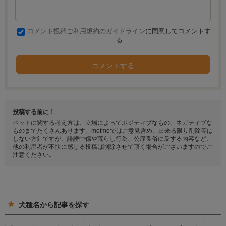
コメント投稿ご利用規約のガイドライン
に同意してコメントす
る
コメントする
投稿する前に！
ペットに関する考え方は、立場によってポジティブなもの、ネガティブな
ものまでたくさんあります。mofmoではご意見含め、出来る限り削除等は
しない方針ですが、誹謗中傷や荒らし行為、公序良俗に反する内容など、
他の利用者が不快に感じる投稿は削除させて頂く場合がございますのでご
注意ください。
犬種名から記事を探す