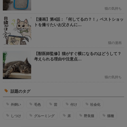
猫の気持ち
【漫画】第4話：「何してるの？！」ベストショッ
トを撮りたいお父さんに…
猫の漫画
【獣医師監修】猫がすぐ横になるのはどうして？
考えられる理由や注意点…
猫の気持ち
話題のタグ
外飼い
毛色
芸
付け
社会化
しつけ
グルーミング
床
野良猫
猫種