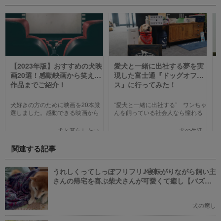
【2023年版】おすすめの犬映
愛犬と一緒に出社する夢を実
画20選！感動映画から笑える
現した富士通『ドッグオフィ
作品までご紹介！
ス』に行ってみた！
犬好きの方のために映画を20本厳
“愛犬と一緒に出社する” ワンちゃ
選しました。感動できる映画から
んを飼っている社会人なら憧れる
笑える作品、ファミリー向けま
人も多いのではないでしょうか。
で、犬の名作映画を邦画7本,洋画7
そんな夢のような取り組みを富士
犬と暮らしたい
犬の生活
本,アニメ6本を紹介します。それ
通は大手企業ながら実現してしま
ぞれの映画の魅力やあらすじを短
いました。富士通が愛犬家のため
関連する記事
い文章で簡潔に紹介しています。
にどんな取り組みをしているのか
映画選びの参考にしていただけれ
新たに設立された【ドッグオフィ
ばと思います。
ス】を取材してきました！
うれしくってしっぽフリフリ♪寝転がりながら飼い主
さんの帰宅を喜ぶ柴犬さんが可愛くて癒し【バズ
部】
犬の癒し