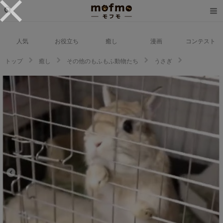
人気
お役立ち
癒し
漫画
コンテスト
トップ
癒し
その他のもふもふ動物たち
うさぎ
「ちょうだい、ちょうだい！」お野菜をおねだりするウサギさんが反則級の
可愛さ♪