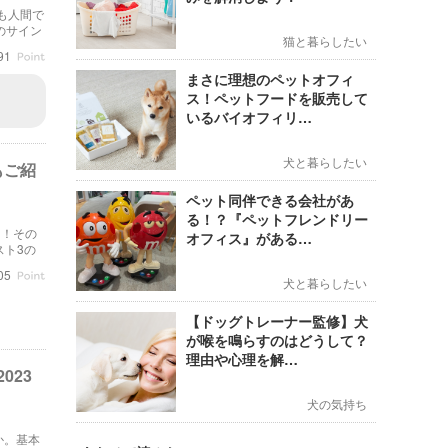
も人間で
のサイン
猫と暮らしたい
91
まさに理想のペットオフィ
ス！ペットフードを販売して
いるバイオフィリ…
犬と暮らしたい
もご紹
ペット同伴できる会社があ
る！？『ペットフレンドリー
た！その
オフィス』がある…
スト3の
す！
05
犬と暮らしたい
【ドッグトレーナー監修】犬
が喉を鳴らすのはどうして？
理由や心理を解…
023
犬の気持ち
か。基本