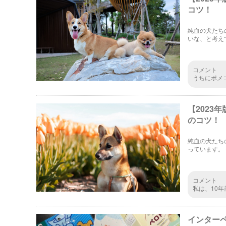
コツ！
純血の犬たち
いな、と考え
種が登場して
していきます
コメント
うちにポメコ
は、耳はポ
使うならば、
【202
のコツ
純血の犬たち
っています。
い犬を掛け合
きます。
コメント
私は、10
いましたら
でも？病気
インター