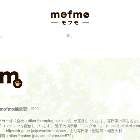
ち
癒し
mofmo編集部
20
会社（https://camping-car.co.jp/）が運営しています。専門家の声をもと
ツを配信しています。 迷子犬掲示板『ワンダホ―』（https://pettokei.com
/dr-gene.jp/lp/wantyo-hakase/）主な専門家：獣医師：頼定大和
ttps://mofmo.jp/account/other/sv/570）