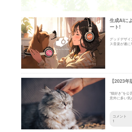
生成AIに
ート!
グッドデザイン
ス音楽が遂に
【2023
“猫好き”を
意外に多い気
10選ずつご
コメント
1