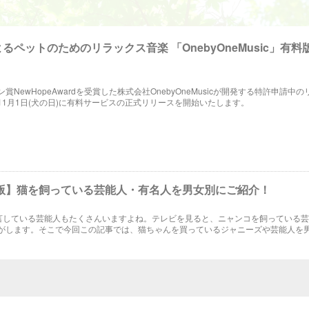
よるペットのためのリラックス音楽 「OnebyOneMusic」有料
賞NewHopeAwardを受賞した株式会社OnebyOneMusicが開発する特許申請中
11月1日(犬の日)に有料サービスの正式リリースを開始いたします。
年版】猫を飼っている芸能人・有名人を男女別にご紹介！
公言している芸能人もたくさんいますよね。テレビを見ると、ニャンコを飼っている
がします。そこで今回この記事では、猫ちゃんを買っているジャニーズや芸能人を
紹介します。かわいい愛猫の写真にほっこり癒されること間違いなしです♪