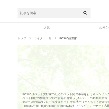
人気
お役立
トップ
ライター一覧
mofmo編集部
mofmoはペット愛好家のためのペット関連事業を行うキャンピングカー株式
ペット向けの情報やSNSで話題の可愛らしいペットの動画紹介毎日コンテン
犬のための腸内フローラ検査キット 犬腸博士（わんちょうはかせ）（https:/
（https://mofmo.jp/account/other/sv/576）/ドッグトレーナー：吉田萌（h