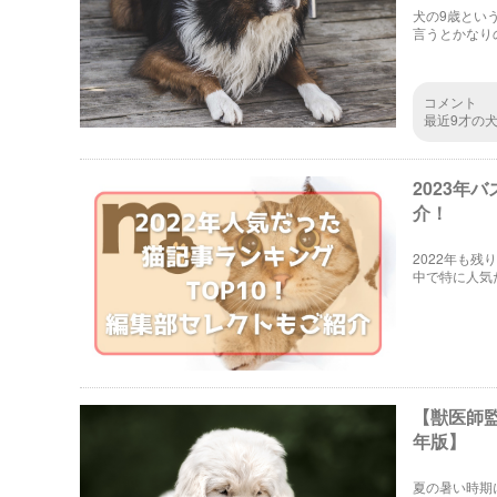
犬の9歳とい
言うとかなり
などを解説し
コメント
最近9才の
2023年
介！
2022年も残
中で特に人気
記事も紹介し
【獣医師監
年版】
夏の暑い時期