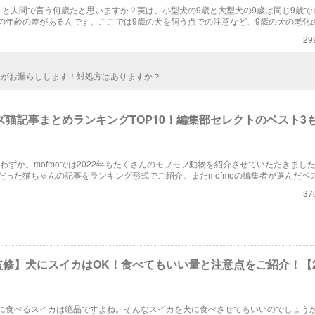
うと人間で言う何歳だと思いますか？実は、小型犬の9歳と大型犬の9歳は同じ9歳で
の年齢の差があるんです。ここでは9歳の犬を飼う点での注意など、9歳の犬の老化
ていきます。
29
犬がお漏らしします！対処方はありますか？
バズ猫記事まとめランキングTOP10！編集部セレクトのベスト3
りわずか。mofmoでは2022年もたくさんのモフモフ動物を紹介させていただきまし
だった猫ちゃんの記事をランキング形式でご紹介。またmofmoの編集者が選んだベ
ています。どれも可愛すぎる記事ばかりなのでほっこり癒されること間違いなしで
37
修】犬にスイカはOK！食べてもいい量と注意点をご紹介！【2
に食べるスイカは絶品ですよね。そんなスイカを犬に食べさせてもいいのでしょう