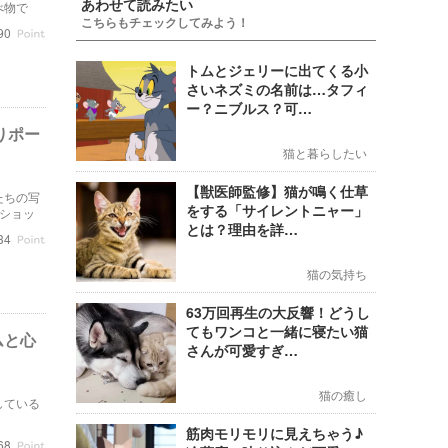
あわせて読みたい
べ物で
こちらもチェックしてみよう！
注意点を
90
トムとジェリーに出てくる小
さいネズミの名前は…タフィ
ー？ニブルス？可…
りポー
猫と暮らしたい
【獣医師監修】猫が鳴く仕草
たちの写
をする「サイレントニャー」
ショッ
とは？理由を詳…
34
猫の気持ち
63万回再生の大反響！どうし
てもワンコと一緒に寝たい猫
ムと心
さんが可愛すぎ…
猫の癒し
している
筋肉モリモリに見えちゃう♪
68