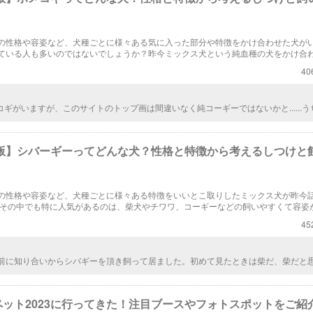
の性格や容姿など、犬種ごとに様々ある気に入った部分や特徴をかけ合わせた犬が
ている人も多いのではないでしょうか？昨今ミックス犬という純血種の犬をかけ合
おりとても人気があります。ここではポメラニアンとコーギーのミックス犬につい
40
。
ギがいますが、このサイトのトップ画は間違いなく純コーギーではないかと......う
メ寄り、マズルと目はコギ寄りで、短足長毛です。 とりあえず、ポメコギの紹介ペ
ちゃんとしたポメコギちゃんを使って欲しいです......
3年版】シバーギーってどんな犬？性格と特徴から考えるしつけと
！
の性格や容姿など、犬種ごとに様々ある特徴をいいとこ取りしたミックス犬が昨今
 その中でも特に人気があるのは、柴犬やチワワ、コーギーなどの飼いやすくて容姿
わせたミックス犬です。 ここでは人気の柴犬とコーギーのミックス犬についてご紹
45
年前に知り合いからシバギーを頂き飼って居ました。初めて見たときは柴だ、柴だと
？足が短くて、初めてシバギーと分かりました。散歩が大好きで余り吠えない犬で
に成り亡くなりました。頭が良く聞き分けの良い犬でしたよ。
ペット2023に行ってきた！注目ブースやフォトスポットをご紹