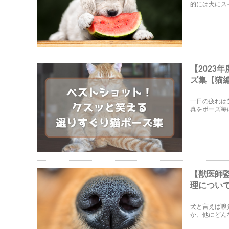
的には犬にス
す。しかし与
取り上げます
【202
ズ集【猫
一日の疲れは
真をポーズ毎
トにほっこり
【獣医師
理について
犬と言えば嗅
か、他にどん