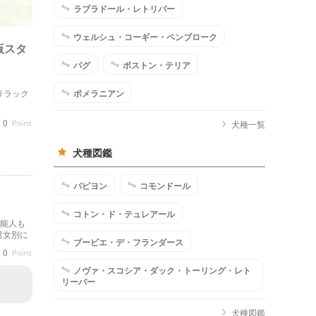
ラブラドール・レトリバー
ウェルシュ・コーギー・ペンブローク
版スタ
パグ
ボストン・テリア
のリラック
ポメラニアン
0
犬種一覧
犬種図鑑
パピヨン
コモンドール
コトン・ド・テュレアール
芸能人も
男女別に
ブービエ・デ・フランダース
0
ノヴァ・スコシア・ダック・トーリング・レト
リーバー
犬種図鑑