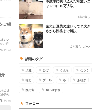
冷蔵庫に映り込んだ可愛いニ
ャンコに10万人以…
猫の癒し
をご紹
柴犬と豆柴の違いって？大き
さから性格まで解説
も多いと
をご紹
犬と暮らしたい
26
話題のタグ
犬種
ひげ
うんち
なつく
紹介
唸る
プール
冬
爪研ぎ
撫で方
飼いやすさ
給も含ま
に必要な
す。
78
フォロー