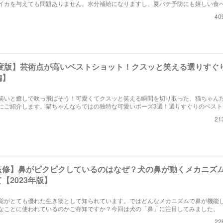
イカを与えても問題ありません。水分補給になりますし、夏バテ予防にも嬉しい食
え方や量に気を付ける必要もあります。ここでは、犬にスイカを与えるメリットや
40
。
3年度版】芸術点が高いベストショット！クスッと笑える選りすぐ
編】
笑いと癒しで吹っ飛ばそう！可愛くてクスッと笑える瞬間を切り取った、猫ちゃん
にご紹介します。猫ちゃんならではの独特な可愛いポーズ3選！選りすぐりのベスト
癒されます。
21
監修】鼻がピクピクしているのはなぜ？犬の鼻が動くメカニズ
【2023年版】
覚がとても優れた生き物として知られています。ではどんなメカニズムで鼻が機能
なことに使われているのかご存知ですか？今回は犬の「鼻」に注目してみました。
22