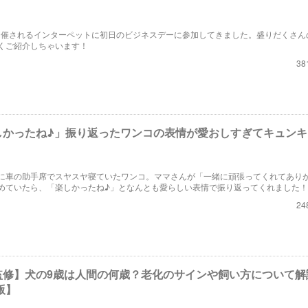
】
/2に開催されるインターペットに初日のビジネスデーに参加してきました。盛りだくさ
くご紹介しちゃいます！
38
しかったね♪」振り返ったワンコの表情が愛おしすぎてキュンキ
に車の助手席でスヤスヤ寝ていたワンコ。ママさんが「一緒に頑張ってくれてあり
めていたら、「楽しかったね♪」となんとも愛らしい表情で振り返ってくれました！
24
監修】犬の9歳は人間の何歳？老化のサインや飼い方について解
版】