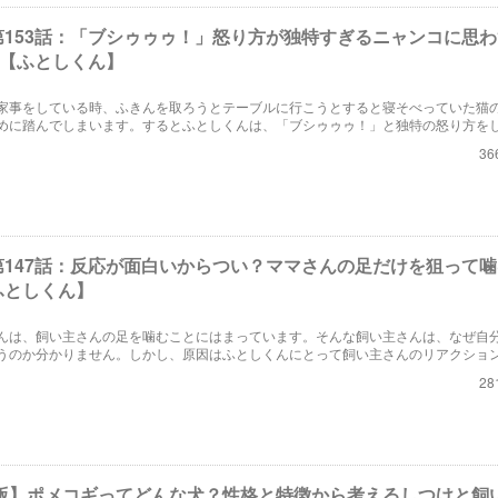
第153話：「ブシゥゥゥ！」怒り方が独特すぎるニャンコに思
♪【ふとしくん】
家事をしている時、ふきんを取ろうとテーブルに行こうとすると寝そべっていた猫
めに踏んでしまいます。するとふとしくんは、「ブシゥゥゥ！」と独特の怒り方を
36
第147話：反応が面白いからつい？ママさんの足だけを狙って
ふとしくん】
んは、飼い主さんの足を噛むことにはまっています。そんな飼い主さんは、なぜ自
うのか分かりません。しかし、原因はふとしくんにとって飼い主さんのリアクショ
いことにありました。
28
3年版】ポメコギってどんな犬？性格と特徴から考えるしつけと飼