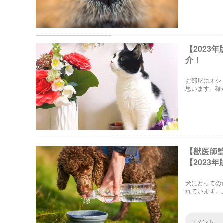
【2023
介！
お部屋にオシ
思います。確
介！さらに、
【獣医師
【2023年
犬にとっての
れています。
水分を食物や
コメント