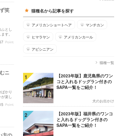
わず笑
猫種名から記事を探す
アメリカンショートヘア
マンチカン
のふとし
します。
ヒマラヤン
アメリカンカール
67
アビシニアン
猫種一覧
噛むニ
【2023年版】鹿児島県のワン
1
コと入れるドッグラン付きの
SAPA一覧をご紹介！
分ばかり
ンが楽し
犬のお出かけ
15
【2023年版】福井県のワンコ
2
と入れるドッグラン付きの
SAPA一覧をご紹介！
い方の