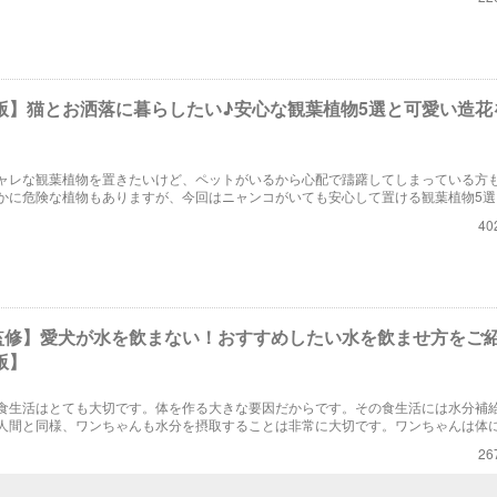
年版】猫とお洒落に暮らしたい♪安心な観葉植物5選と可愛い造花
ャレな観葉植物を置きたいけど、ペットがいるから心配で躊躇してしまっている方
かに危険な植物もありますが、今回はニャンコがいても安心して置ける観葉植物5選
オシャレで可愛い造花もピックアップしています。
40
監修】愛犬が水を飲まない！おすすめしたい水を飲ませ方をご
版】
食生活はとても大切です。体を作る大きな要因だからです。その食生活には水分補
人間と同様、ワンちゃんも水分を摂取することは非常に大切です。ワンちゃんは体
水から得ています。今回は特にワンちゃんへの水への与え方に注目したいと思いま
26