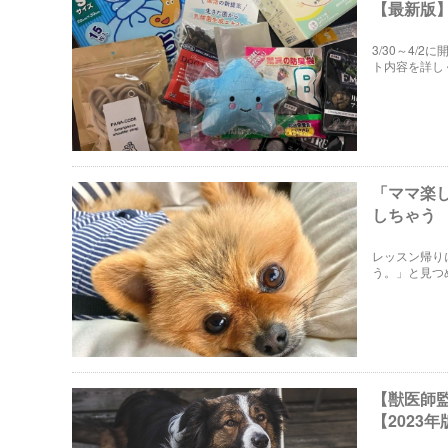
【最新版
3/30～4
ト内容を詳し
「ママ楽
しちゃう
レッスン帰り
う。」と見つ
【獣医師
【2023年