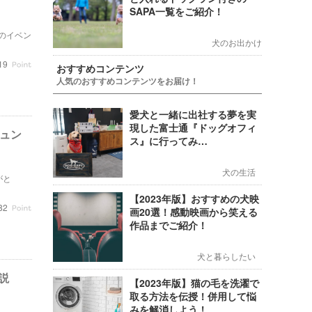
SAPA一覧をご紹介！
んのイベン
犬のお出かけ
19
おすすめコンテンツ
人気のおすすめコンテンツをお届け！
愛犬と一緒に出社する夢を実
現した富士通『ドッグオフィ
ュン
ス』に行ってみ…
犬の生活
がと
【2023年版】おすすめの犬映
82
画20選！感動映画から笑える
作品までご紹介！
犬と暮らしたい
説
【2023年版】猫の毛を洗濯で
取る方法を伝授！併用して悩
みを解消しよう！