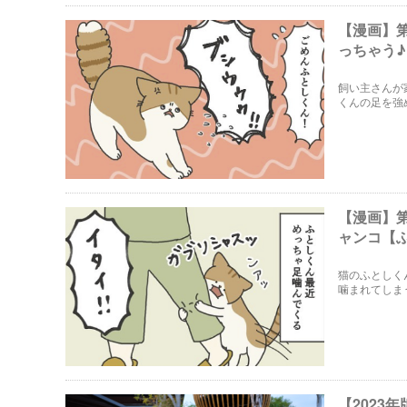
【漫画】
っちゃう
飼い主さんが
くんの足を強
【漫画】
ャンコ【
猫のふとしく
噛まれてしま
くてたまらな
【202