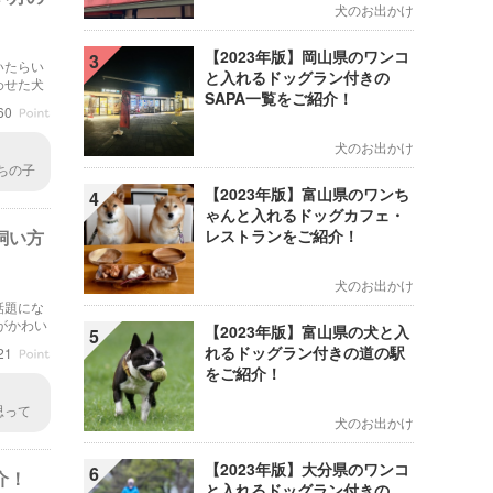
犬のお出かけ
【2023年版】岡山県のワンコ
3
いたらい
と入れるドッグラン付きの
わせた犬
SAPA一覧をご紹介！
てご紹介
60
犬のお出かけ
ちの子
ージで
【2023年版】富山県のワンち
4
ゃんと入れるドッグカフェ・
飼い方
レストランをご紹介！
犬のお出かけ
話題にな
がかわい
【2023年版】富山県の犬と入
5
介してい
れるドッグラン付きの道の駅
21
をご紹介！
思って
犬のお出かけ
した。
【2023年版】大分県のワンコ
6
介！
と入れるドッグラン付きの