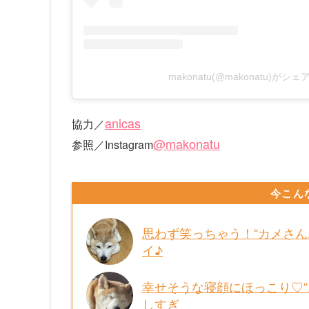
makonatu(@makonatu)がシ
anicas
協力／
@makonatu
参照／Instagram
今こん
思わず笑っちゃう！“カメさ
イ♪
幸せそうな寝顔にほっこり♡
しすぎ