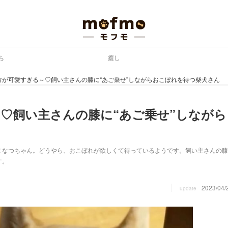
ち
癒し
方が可愛すぎる～♡飼い主さんの膝に“あご乗せ”しながらおこぼれを待つ柴犬さん
♡飼い主さんの膝に“あご乗せ”しながら
こなつちゃん。どうやら、おこぼれが欲しくて待っているようです。飼い主さんの膝
す。
2023/04/
update