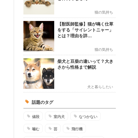
猫の気持ち
【獣医師監修】猫が鳴く仕草
をする「サイレントニャー」
とは？理由を詳…
猫の気持ち
柴犬と豆柴の違いって？大き
さから性格まで解説
犬と暮らしたい
話題のタグ
値段
室内犬
なつかない
噛む
芸
飛行機