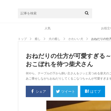
人気
お役立
トップ
癒し
犬の癒し
かわいい犬
おねだりの仕
おねだりの仕方が可愛すぎる～
おこぼれを待つ柴犬さん
何やら、テーブルの下から飼い主さんをジッと見つめる柴犬の
あご乗せしながらおねだりしてくるこなつちゃんが可愛すぎま
シェア
はてブ
ツイート