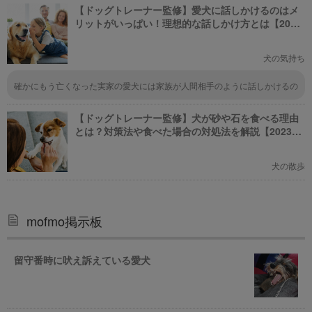
【ドッグトレーナー監修】愛犬に話しかけるのはメ
リットがいっぱい！理想的な話しかけ方とは【2023
年版】
犬の気持ち
確かにもう亡くなった実家の愛犬には家族が人間相手のように話しかけるの
で、まるで人間の言葉を当たり前に理解しているように行動してました。例
えば、散歩のときに、他の飼い主さんのようにリードを強くひっぱり犬を制
【ドッグトレーナー監修】犬が砂や石を食べる理由
しようとすると、実家の犬は飼い主をじっと見て、何か自分が悪いことした
かな？と考え事をしているようなしぐさを見せます。あまりリードを引っ張
とは？対策法や食べた場合の対処法を解説【2023年
るようなことを繰り返すと、犬が謝るしぐさをしだして、しゅんとします。
版】
だから、うちの家族はリードを引っ張って制するようなことをせず、幼児に
言うように「ちょっとゆっくり歩いてね」、「今日はそっちじゃなくて、こ
犬の散歩
っち行くよ」など、可能な限り話しかけていました。 人間の食べものをね
だるのが目立って諭すときも、人間の食べものの多く（ネギ、貝類、カレ
ー、スパイス類、チョコレート、炭酸飲料、カフェイン、等）は犬にとって
毒になるのでヘタすると死んでしまうことを説明すると、まるで理解したよ
mofmo掲示板
うに、翌日から一切、人間の食べものをねだらなくなりました。また、父親
が仕事に行くときに、高い声を出してぐずるので、父親が仕事してお金を稼
いでいるんだよ。そのお金で家族はご飯が食べられるという人間社会の仕組
みを3分ほど時間をかけて説明したら、次の日から、「お仕事」と聞くと、
留守番時に吠え訴えている愛犬
全くぐずらなくなりました(笑) 言葉を理解しているはずはないのですが、空
気を読む能力と、自分に何を求められているかを察知する犬の能力は凄いで
す。