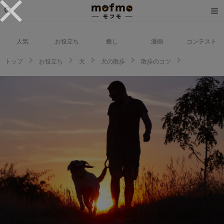
人気
お役立ち
癒し
漫画
コンテスト
トップ
お役立ち
犬
犬の散歩
散歩のコツ
犬の夜の散歩について解説。夜の時間は適切？注意することは？