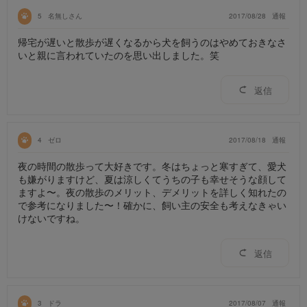
5
名無しさん
2017/08/28
通報
帰宅が遅いと散歩が遅くなるから犬を飼うのはやめておきなさ
いと親に言われていたのを思い出しました。笑
返信
4
ゼロ
2017/08/18
通報
夜の時間の散歩って大好きです。冬はちょっと寒すぎて、愛犬
も嫌がりますけど、夏は涼しくてうちの子も幸せそうな顔して
ますよ〜。夜の散歩のメリット、デメリットを詳しく知れたの
で参考になりました〜！確かに、飼い主の安全も考えなきゃい
けないですね。
返信
3
ドラ
2017/08/07
通報