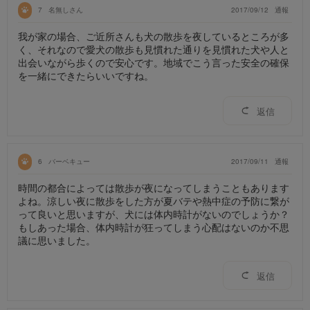
7
名無しさん
2017/09/12
通報
我が家の場合、ご近所さんも犬の散歩を夜しているところが多
く、それなので愛犬の散歩も見慣れた通りを見慣れた犬や人と
出会いながら歩くので安心です。地域でこう言った安全の確保
を一緒にできたらいいですね。
返信
6
バーベキュー
2017/09/11
通報
時間の都合によっては散歩が夜になってしまうこともあります
よね。涼しい夜に散歩をした方が夏バテや熱中症の予防に繋が
って良いと思いますが、犬には体内時計がないのでしょうか？
もしあった場合、体内時計が狂ってしまう心配はないのか不思
議に思いました。
返信