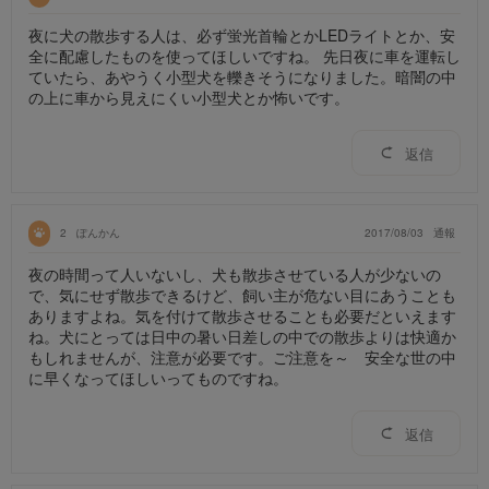
夜に犬の散歩する人は、必ず蛍光首輪とかLEDライトとか、安
全に配慮したものを使ってほしいですね。 先日夜に車を運転し
ていたら、あやうく小型犬を轢きそうになりました。暗闇の中
の上に車から見えにくい小型犬とか怖いです。
返信
2
ぽんかん
2017/08/03
通報
夜の時間って人いないし、犬も散歩させている人が少ないの
で、気にせず散歩できるけど、飼い主が危ない目にあうことも
ありますよね。気を付けて散歩させることも必要だといえます
ね。犬にとっては日中の暑い日差しの中での散歩よりは快適か
もしれませんが、注意が必要です。ご注意を～ 安全な世の中
に早くなってほしいってものですね。
返信