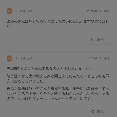
13
名無しさん
2021/04/14
通報
よるのさんぽをしてるひとにうちのいぬがほえますやめてほし
い
返信
12
名無しさん
2020/02/13
通報
先日0時頃に犬を連れてる女の人とすれ違いました。
随分遠くから犬の吠える声が聞こえてなんだろ？とこっちも不
安になるくらいでした。
夜のお散歩は飼い主さんも身を守る為、安全にお散歩をして欲
しいところですが、やたらと吠えるわんちゃんもいらっしゃる
ので、しつけやマナーはちゃんと守って欲しいです。
返信