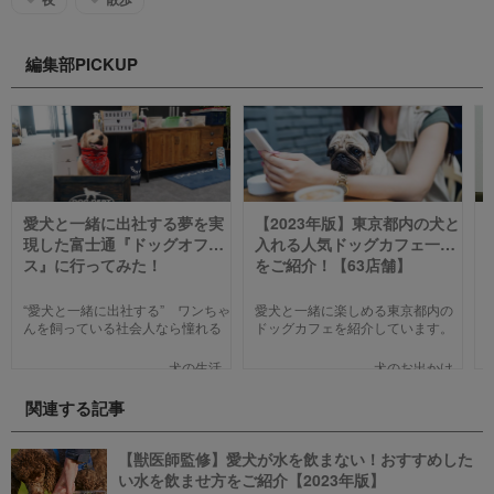
編集部PICKUP
愛犬と一緒に出社する夢を実
【2023年版】東京都内の犬と
現した富士通『ドッグオフィ
入れる人気ドッグカフェ一覧
ス』に行ってみた！
をご紹介！【63店舗】
“愛犬と一緒に出社する” ワンちゃ
愛犬と一緒に楽しめる東京都内の
んを飼っている社会人なら憧れる
ドッグカフェを紹介しています。
人も多いのではないでしょうか。
わんことのお出かけ中、乗り換え
そんな夢のような取り組みを富士
のついでに立ち寄るのにピッタリ
犬の生活
犬のお出かけ
通は大手企業ながら実現してしま
のお店や、遠くからでもわざわざ
いました。富士通が愛犬家のため
訪れたくなる魅力的で新しいカフ
関連する記事
にどんな取り組みをしているのか
ェで愛犬と一緒にまったり過ごし
新たに設立された【ドッグオフィ
ましょう！
ス】を取材してきました！
【獣医師監修】愛犬が水を飲まない！おすすめした
い水を飲ませ方をご紹介【2023年版】