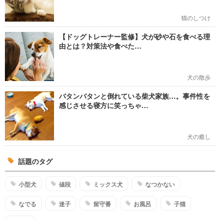
猫のしつけ
【ドッグトレーナー監修】犬が砂や石を食べる理
由とは？対策法や食べた…
犬の散歩
バタンバタンと倒れている柴犬家族…。事件性を
感じさせる寝方に笑っちゃ…
犬の癒し
話題のタグ
小型犬
値段
ミックス犬
なつかない
なでる
迷子
留守番
お風呂
子猫