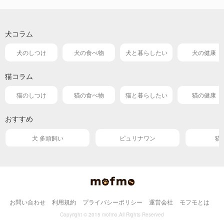
犬コラム
犬のしつけ
犬の食べ物
犬と暮らしたい
犬の健康
猫コラム
猫のしつけ
猫の食べ物
猫と暮らしたい
猫の健康
おすすめ
犬 多頭飼い
ピュリナワン
猫
お問い合わせ
利用規約
プライバシーポリシー
運営会社
モフモとは
Copyright © 2015 mofmo.All Rights Reserved