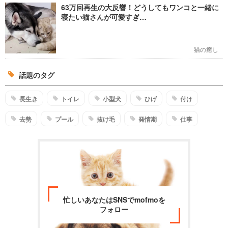
63万回再生の大反響！どうしてもワンコと一緒に
寝たい猫さんが可愛すぎ…
猫の癒し
話題のタグ
長生き
トイレ
小型犬
ひげ
付け
去勢
プール
抜け毛
発情期
仕事
忙しいあなたはSNSでmofmoを
フォロー