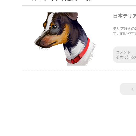
日本テリ
テリア好きの
す。飼いやす
コメント
初めて知る
感が全くな
たのかもっ