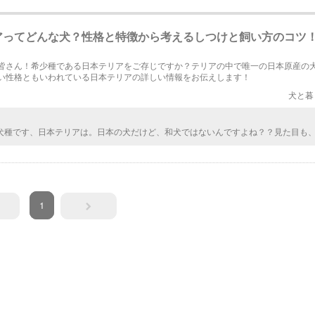
アってどんな犬？性格と特徴から考えるしつけと飼い方のコツ
皆さん！希少種である日本テリアをご存じですか？テリアの中で唯一の日本原産の
い性格ともいわれている日本テリアの詳しい情報をお伝えします！
犬と暮
犬種です、日本テリアは。日本の犬だけど、和犬ではないんですよね？？見た目も
いですしね。日本の犬と、海外の犬を掛け合わせてあるから、日本感が薄くなって
て考えました。
1