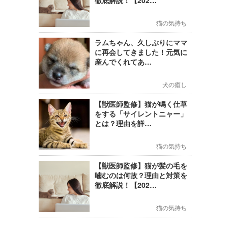
徹底解説！【202…
猫の気持ち
ラムちゃん、久しぶりにママ
に再会してきました！元気に
産んでくれてあ…
犬の癒し
【獣医師監修】猫が鳴く仕草
をする「サイレントニャー」
とは？理由を詳…
猫の気持ち
【獣医師監修】猫が髪の毛を
噛むのは何故？理由と対策を
徹底解説！【202…
猫の気持ち