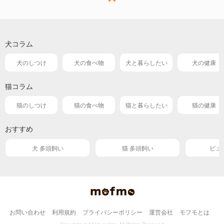
犬コラム
犬のしつけ
犬の食べ物
犬と暮らしたい
犬の健康
猫コラム
猫のしつけ
猫の食べ物
猫と暮らしたい
猫の健康
おすすめ
犬 多頭飼い
猫 多頭飼い
ピュ
お問い合わせ
利用規約
プライバシーポリシー
運営会社
モフモとは