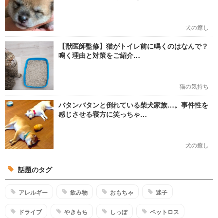
犬の癒し
【獣医師監修】猫がトイレ前に鳴くのはなんで？
鳴く理由と対策をご紹介…
猫の気持ち
バタンバタンと倒れている柴犬家族…。事件性を
感じさせる寝方に笑っちゃ…
犬の癒し
話題のタグ
アレルギー
飲み物
おもちゃ
迷子
ドライブ
やきもち
しっぽ
ペットロス