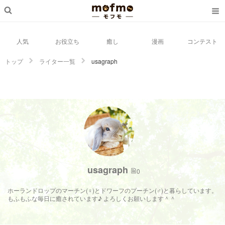
人気
お役立ち
癒し
漫画
コンテスト
トップ
ライター一覧
usagraph
usagraph
0
ホーランドロップのマーチン(♀)とドワーフのプーチン(♂)と暮らしています。
もふもふな毎日に癒されています♪ よろしくお願いします＾＾