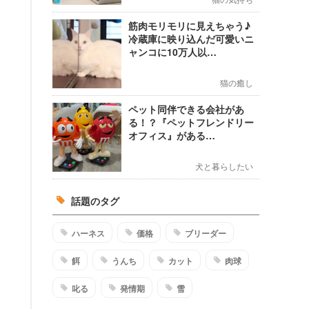
筋肉モリモリに見えちゃう♪
冷蔵庫に映り込んだ可愛いニ
ャンコに10万人以…
猫の癒し
ペット同伴できる会社があ
る！？『ペットフレンドリー
オフィス』がある…
犬と暮らしたい
話題のタグ
ハーネス
価格
ブリーダー
餌
うんち
カット
肉球
叱る
発情期
雪