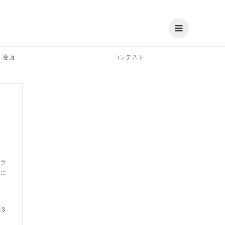
漫画
コンテスト
ラ
に
13