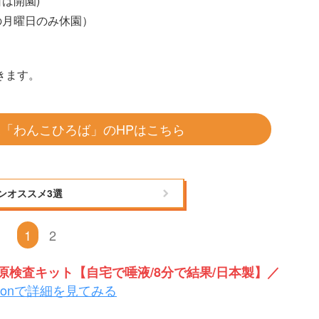
は開園)
の月曜日のみ休園）
きます。
「わんこひろば」のHPはこちら
ンオススメ3選
1
2
検査キット【自宅で唾液/8分で結果/日本製】／
zonで詳細を見てみる